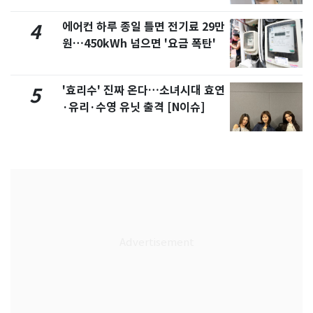
에어컨 하루 종일 틀면 전기료 29만
4
원…450kWh 넘으면 '요금 폭탄'
'효리수' 진짜 온다…소녀시대 효연
5
·유리·수영 유닛 출격 [N이슈]