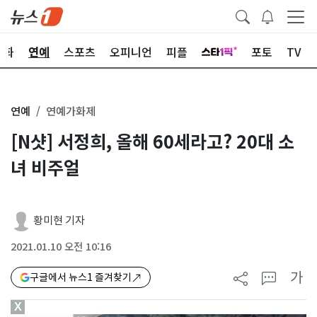
문화
연예
스포츠
오피니언
피플
포토
TV
연예
연예가화제
[N샷] 서정희, 올해 60세라고? 20대 소
녀 비주얼
황미현 기자
2021.01.10 오전 10:16
가
구글에서 뉴스1 즐겨찾기
X