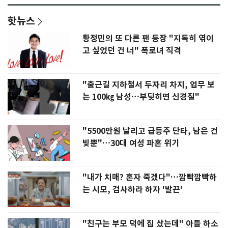
핫뉴스
황정민의 또 다른 팬 등장 "지독히 엮이
고 싶었던 건 너" 폭로녀 직격
"출근길 지하철서 두자리 차지, 업무 보
는 100㎏ 남성…부딪히면 신경질"
"5500만원 날리고 급등주 단타, 남은 건
빚뿐"…30대 여성 파혼 위기
"내가 치매? 혼자 죽겠다"…깜빡깜빡하
는 시모, 검사하라 하자 '발끈'
"친구는 부모 덕에 집 샀는데" 아들 하소