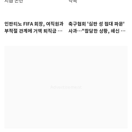
인판티노 FIFA 회장, 여직원과
축구협회 '심판 성 접대 파문'
부적절 관계에 거액 퇴직금 지
사과…"참담한 상황, 쇄신 약
급 논란
속"