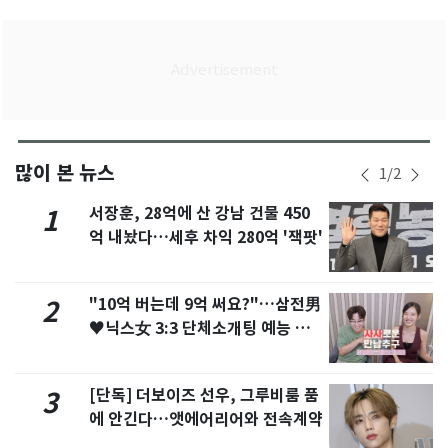
많이 본 뉴스
1
/
2
서장훈, 28억에 산 강남 건물 450
1
억 내놨다…세후 차익 280억 '잭팟'
"10억 버는데 9억 써요?"…삼전男
2
♥닉스女 3:3 단체소개팅 예능 화
제
[단독] 더보이즈 선우, 그루비룸 품
3
에 안긴다…앳에어리어와 전속계약