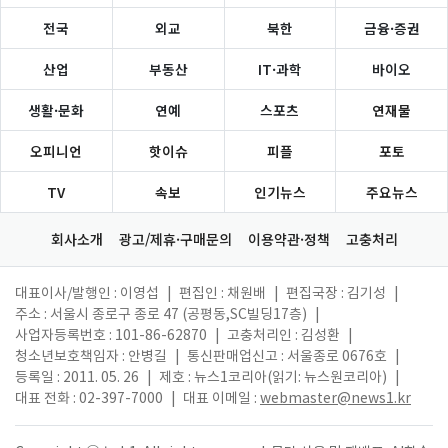
전국
외교
북한
금융·증권
산업
부동산
IT·과학
바이오
생활·문화
연예
스포츠
연재물
오피니언
핫이슈
피플
포토
TV
속보
인기뉴스
주요뉴스
회사소개
광고/제휴·구매문의
이용약관·정책
고충처리
대표이사/발행인 : 이영섭
|
편집인 : 채원배
|
편집국장 : 김기성
|
주소 : 서울시 종로구 종로 47 (공평동,SC빌딩17층)
|
사업자등록번호 : 101-86-62870
|
고충처리인 : 김성환
|
청소년보호책임자 : 안병길
|
통신판매업신고 : 서울종로 0676호
|
등록일 : 2011. 05. 26
|
제호 : 뉴스1코리아(읽기: 뉴스원코리아)
|
대표 전화 : 02-397-7000
|
대표 이메일 :
webmaster@news1.kr