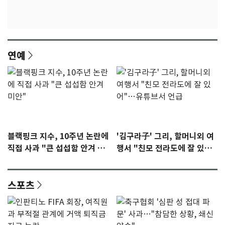
연예
블랙핑크 지수, 10주년 논란에
'김구라子' 그리, 할머니외 여
직접 사과 "큰 섭섭함 안겨 미
행서 "친모 전라도에 잘 있
안"
어"…유튜브서 언급
스포츠