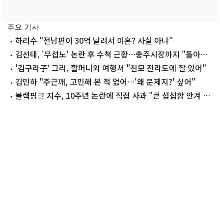
주요 기사
하리수 "전남편이 30억 날려서 이혼? 사실 아냐"
김선태, '무섭노' 논란 후 수척 근황…충주시장까지 "돌아올
생각 없냐?"
'김구라子' 그리, 할머니외 여행서 "친모 전라도에 잘 있어"
김민하 "주근깨, 고민해 본 적 없어…'왜 문제지?' 싶어"
블랙핑크 지수, 10주년 논란에 직접 사과 "큰 섭섭함 안겨 미
안"