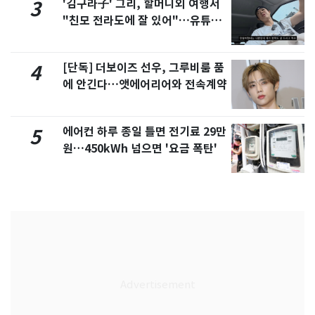
'김구라子' 그리, 할머니외 여행서
3
"친모 전라도에 잘 있어"…유튜브
서 언급
[단독] 더보이즈 선우, 그루비룸 품
4
에 안긴다…앳에어리어와 전속계약
에어컨 하루 종일 틀면 전기료 29만
5
원…450kWh 넘으면 '요금 폭탄'