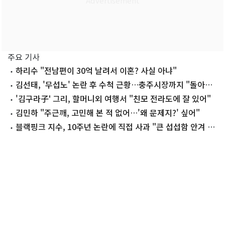
주요 기사
하리수 "전남편이 30억 날려서 이혼? 사실 아냐"
김선태, '무섭노' 논란 후 수척 근황…충주시장까지 "돌아올
생각 없냐?"
'김구라子' 그리, 할머니외 여행서 "친모 전라도에 잘 있어"
김민하 "주근깨, 고민해 본 적 없어…'왜 문제지?' 싶어"
블랙핑크 지수, 10주년 논란에 직접 사과 "큰 섭섭함 안겨 미
안"