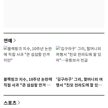
연예
블랙핑크 지수, 10주년 논란에
'김구라子' 그리, 할머니외 여
직접 사과 "큰 섭섭함 안겨 미
행서 "친모 전라도에 잘 있
안"
어"…유튜브서 언급
스포츠