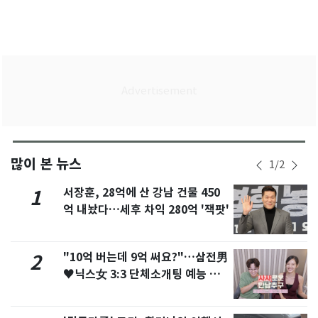
많이 본 뉴스
1
/
2
서장훈, 28억에 산 강남 건물 450
1
억 내놨다…세후 차익 280억 '잭팟'
"10억 버는데 9억 써요?"…삼전男
2
♥닉스女 3:3 단체소개팅 예능 화
제