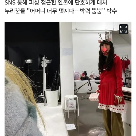
SNS 통해 피싱 접근한 인물에 단호하게 대처
누리꾼들 "어머니 너무 멋지다…박력 뿜뿜" 박수