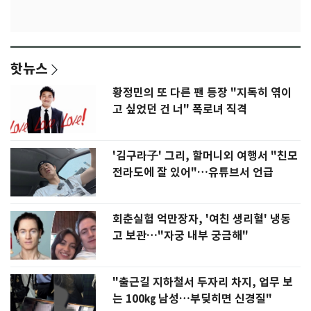
핫뉴스
황정민의 또 다른 팬 등장 "지독히 엮이
고 싶었던 건 너" 폭로녀 직격
'김구라子' 그리, 할머니외 여행서 "친모
전라도에 잘 있어"…유튜브서 언급
회춘실험 억만장자, '여친 생리혈' 냉동
고 보관…"자궁 내부 궁금해"
"출근길 지하철서 두자리 차지, 업무 보
는 100㎏ 남성…부딪히면 신경질"