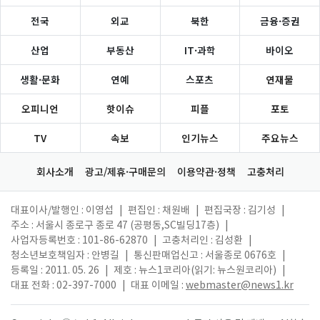
전국
외교
북한
금융·증권
산업
부동산
IT·과학
바이오
생활·문화
연예
스포츠
연재물
오피니언
핫이슈
피플
포토
TV
속보
인기뉴스
주요뉴스
회사소개
광고/제휴·구매문의
이용약관·정책
고충처리
대표이사/발행인 : 이영섭
|
편집인 : 채원배
|
편집국장 : 김기성
|
주소 : 서울시 종로구 종로 47 (공평동,SC빌딩17층)
|
사업자등록번호 : 101-86-62870
|
고충처리인 : 김성환
|
청소년보호책임자 : 안병길
|
통신판매업신고 : 서울종로 0676호
|
등록일 : 2011. 05. 26
|
제호 : 뉴스1코리아(읽기: 뉴스원코리아)
|
대표 전화 : 02-397-7000
|
대표 이메일 :
webmaster@news1.kr