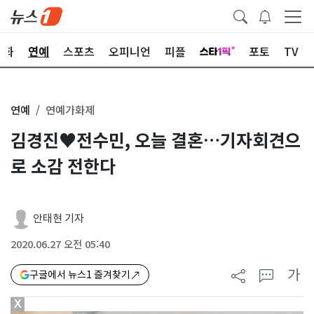
문화
연예
스포츠
오피니언
피플
포토
TV
연예
연예가화제
김경진♥전수민, 오늘 결혼…기자회견으
로 소감 전한다
안태현 기자
2020.06.27 오전 05:40
가
구글에서 뉴스1 즐겨찾기
X