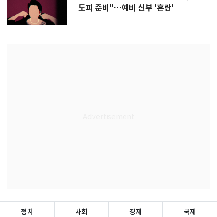
도피 준비"…예비 신부 '혼란'
정치
사회
경제
국제