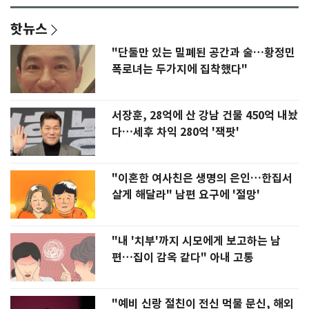
핫뉴스
"단둘만 있는 밀폐된 공간과 술…황정민
폭로녀는 두가지에 집착했다"
서장훈, 28억에 산 강남 건물 450억 내놨
다…세후 차익 280억 '잭팟'
"이혼한 여사친은 생명의 은인…한집서
살게 해달라" 남편 요구에 '절망'
"내 '치부'까지 시모에게 보고하는 남
편…집이 감옥 같다" 아내 고통
"예비 신랑 절친이 전신 먹물 문신, 해외