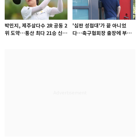
박민지, 제주삼다수 2R 공동 2
'심판 성접대'가 끝 아니었
위 도약…통산 최다 21승 신기
다…축구협회장 출장에 부인
록 도전
3회 동반 '펑펑'