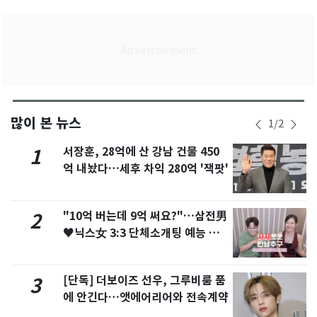
많이 본 뉴스
1
/
2
서장훈, 28억에 산 강남 건물 450
1
억 내놨다…세후 차익 280억 '잭팟'
"10억 버는데 9억 써요?"…삼전男
2
♥닉스女 3:3 단체소개팅 예능 화
제
[단독] 더보이즈 선우, 그루비룸 품
3
에 안긴다…앳에어리어와 전속계약