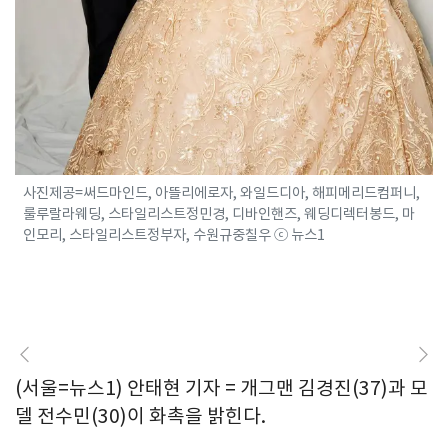
사진제공=써드마인드, 아뜰리에로자, 와일드디아, 해피메리드컴퍼니,
룰루랄라웨딩, 스타일리스트정민경, 디바인핸즈, 웨딩디렉터봉드, 마
인모리, 스타일리스트정부자, 수원규중칠우 ⓒ 뉴스1
(서울=뉴스1) 안태현 기자 = 개그맨 김경진(37)과 모
델 전수민(30)이 화촉을 밝힌다.