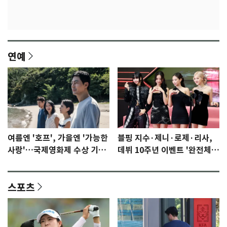
연예
여름엔 '호프', 가을엔 '가능한
블핑 지수·제니·로제·리사,
사랑'…국제영화제 수상 기대
데뷔 10주년 이벤트 '완전체'
감 [N이슈]
참석 확정…기대감 UP
스포츠