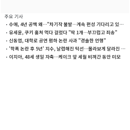
주요 기사
수애, 4년 공백 왜…"차기작 불발…계속 편성 기다리고 있
다"
유세윤, 쿠키 훔쳐 먹다 걸렸다 "딱 1개…부끄럽고 죄송"
신동엽, 대학로 공연 폄하 논란 사과 "경솔한 언행"
'학폭 논란 후 5년' 지수, 날렵해진 턱선…몰라보게 달라진 근
황
이지아, 48세 생일 자축…케이크 앞 세월 비껴간 동안 미모