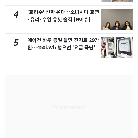
'효리수' 진짜 온다…소녀시대 효연
4
·유리·수영 유닛 출격 [N이슈]
에어컨 하루 종일 틀면 전기료 29만
5
원…450kWh 넘으면 '요금 폭탄'