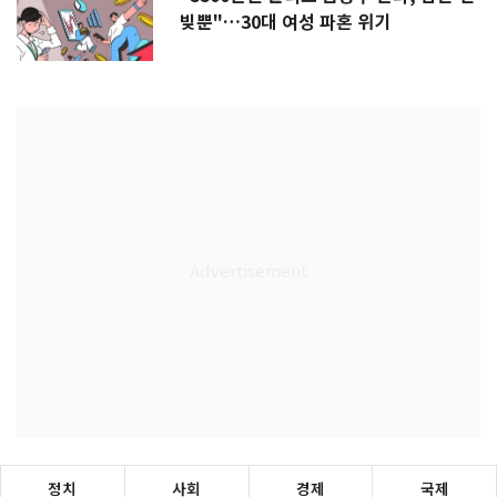
빚뿐"…30대 여성 파혼 위기
정치
사회
경제
국제