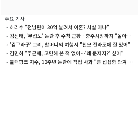
주요 기사
하리수 "전남편이 30억 날려서 이혼? 사실 아냐"
김선태, '무섭노' 논란 후 수척 근황…충주시장까지 "돌아올
생각 없냐?"
'김구라子' 그리, 할머니외 여행서 "친모 전라도에 잘 있어"
김민하 "주근깨, 고민해 본 적 없어…'왜 문제지?' 싶어"
블랙핑크 지수, 10주년 논란에 직접 사과 "큰 섭섭함 안겨 미
안"