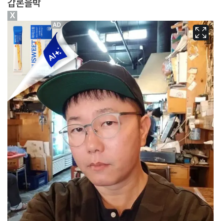
갑론을박
X