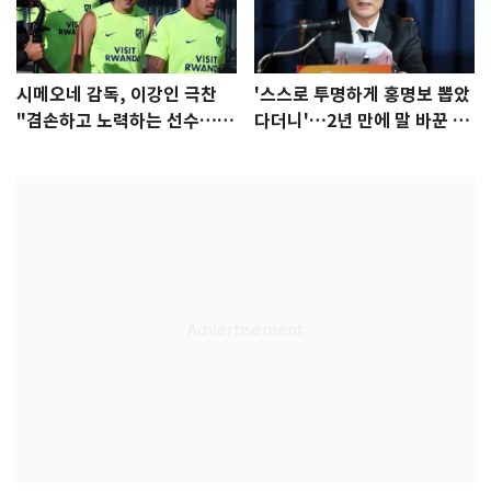
시메오네 감독, 이강인 극찬
'스스로 투명하게 홍명보 뽑았
"겸손하고 노력하는 선수…좋
다더니'…2년 만에 말 바꾼 이
은 첫인상"
임생