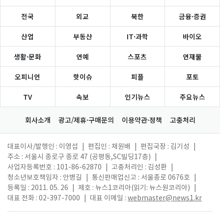
전국
외교
북한
금융·증권
산업
부동산
IT·과학
바이오
생활·문화
연예
스포츠
연재물
오피니언
핫이슈
피플
포토
TV
속보
인기뉴스
주요뉴스
회사소개
광고/제휴·구매문의
이용약관·정책
고충처리
대표이사/발행인 : 이영섭
|
편집인 : 채원배
|
편집국장 : 김기성
|
주소 : 서울시 종로구 종로 47 (공평동,SC빌딩17층)
|
사업자등록번호 : 101-86-62870
|
고충처리인 : 김성환
|
청소년보호책임자 : 안병길
|
통신판매업신고 : 서울종로 0676호
|
등록일 : 2011. 05. 26
|
제호 : 뉴스1코리아(읽기: 뉴스원코리아)
|
대표 전화 : 02-397-7000
|
대표 이메일 :
webmaster@news1.kr