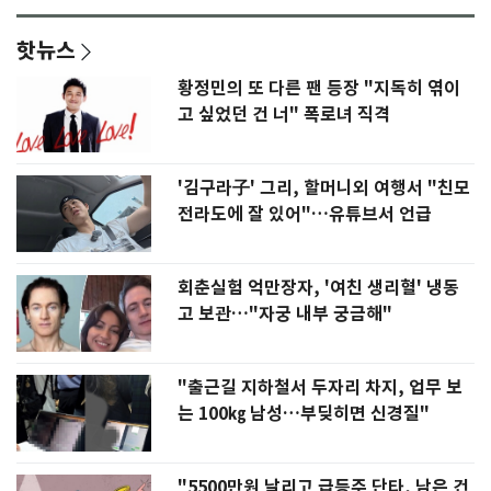
핫뉴스
황정민의 또 다른 팬 등장 "지독히 엮이
고 싶었던 건 너" 폭로녀 직격
'김구라子' 그리, 할머니외 여행서 "친모
전라도에 잘 있어"…유튜브서 언급
회춘실험 억만장자, '여친 생리혈' 냉동
고 보관…"자궁 내부 궁금해"
"출근길 지하철서 두자리 차지, 업무 보
는 100㎏ 남성…부딪히면 신경질"
"5500만원 날리고 급등주 단타, 남은 건