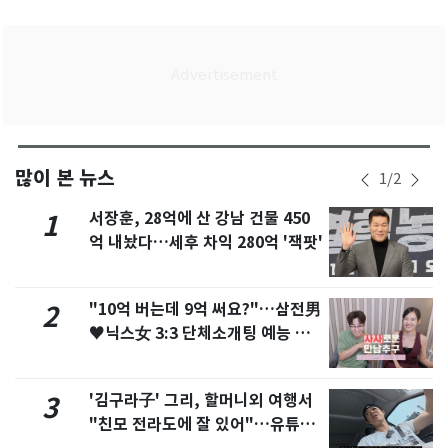
많이 본 뉴스
1
/
2
서장훈, 28억에 산 강남 건물 450
1
억 내놨다…세후 차익 280억 '잭팟'
"10억 버는데 9억 써요?"…삼전男
2
♥닉스女 3:3 단체소개팅 예능 화
제
'김구라子' 그리, 할머니외 여행서
3
"친모 전라도에 잘 있어"…유튜브