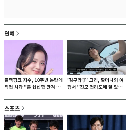
연예
블랙핑크 지수, 10주년 논란에
'김구라子' 그리, 할머니외 여
직접 사과 "큰 섭섭함 안겨 미
행서 "친모 전라도에 잘 있
안"
어"…유튜브서 언급
스포츠