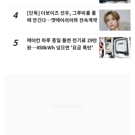
서 언급
[단독] 더보이즈 선우, 그루비룸 품
4
에 안긴다…앳에어리어와 전속계약
에어컨 하루 종일 틀면 전기료 29만
5
원…450kWh 넘으면 '요금 폭탄'