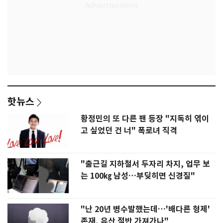
핫뉴스
황정민의 또 다른 팬 등장 "지독히 엮이
고 싶었던 건 너" 폭로녀 직격
"출근길 지하철서 두자리 차지, 업무 보
는 100㎏ 남성…부딪히면 신경질"
"난 20년 병수발했는데…'배다른 형제'
존재, 유산 절반 가져가나"