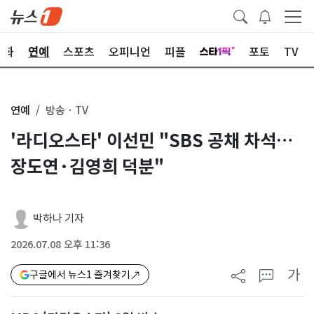
문화
연예
스포츠
오피니언
피플
포토
TV
연예
방송ㆍTV
'라디오스타' 이선민 "SBS 공채 차석…
장도연·김영희 덕분"
박하나 기자
2026.07.08 오후 11:36
가
구글에서 뉴스1 즐겨찾기