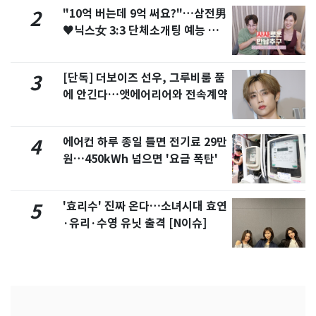
"10억 버는데 9억 써요?"…삼전男
2
♥닉스女 3:3 단체소개팅 예능 화
제
[단독] 더보이즈 선우, 그루비룸 품
3
에 안긴다…앳에어리어와 전속계약
에어컨 하루 종일 틀면 전기료 29만
4
원…450kWh 넘으면 '요금 폭탄'
'효리수' 진짜 온다…소녀시대 효연
5
·유리·수영 유닛 출격 [N이슈]