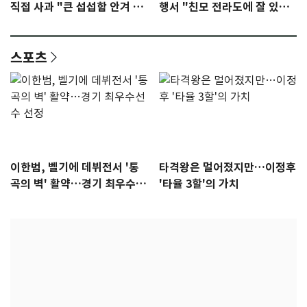
직접 사과 "큰 섭섭함 안겨 미
행서 "친모 전라도에 잘 있
안"
어"…유튜브서 언급
스포츠
이한범, 벨기에 데뷔전서 '통
타격왕은 멀어졌지만…이정후
곡의 벽' 활약…경기 최우수선
'타율 3할'의 가치
수 선정