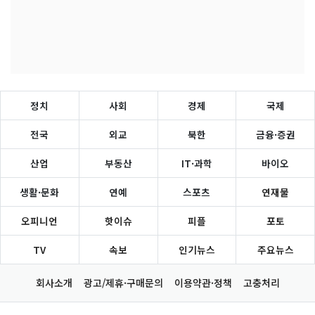
정치
사회
경제
국제
전국
외교
북한
금융·증권
산업
부동산
IT·과학
바이오
생활·문화
연예
스포츠
연재물
오피니언
핫이슈
피플
포토
TV
속보
인기뉴스
주요뉴스
회사소개
광고/제휴·구매문의
이용약관·정책
고충처리