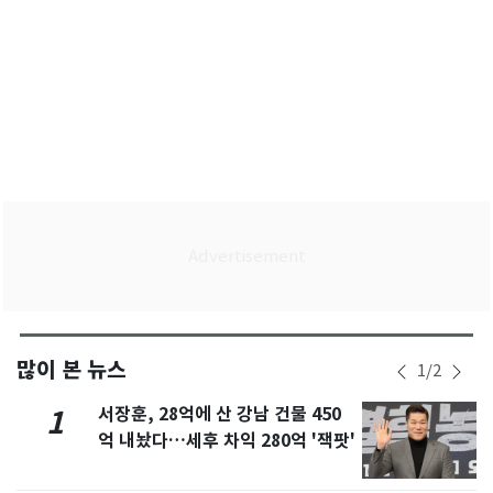
많이 본 뉴스
1
/
2
서장훈, 28억에 산 강남 건물 450
1
억 내놨다…세후 차익 280억 '잭팟'