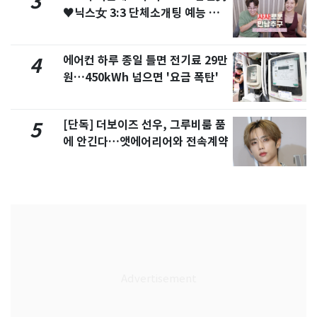
3
♥닉스女 3:3 단체소개팅 예능 화
제
에어컨 하루 종일 틀면 전기료 29만
4
원…450kWh 넘으면 '요금 폭탄'
[단독] 더보이즈 선우, 그루비룸 품
5
에 안긴다…앳에어리어와 전속계약