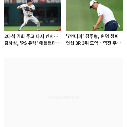
2타석 기회 주고 다시 벤치…
'7언더파' 김주형, 윈덤 챔피
김하성, 'PS 유력' 애틀랜타에
언십 3R 3위 도약…역전 우승
자리 있나
정조준(종합)