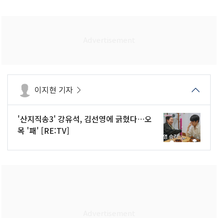
이지현 기자
'산지직송3' 강유석, 김선영에 긁혔다…오
목 '패' [RE:TV]