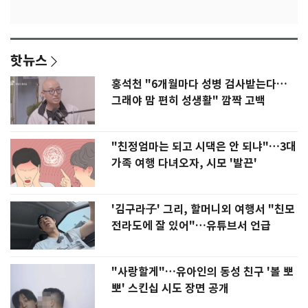
핫뉴스
홍석천 "6개월마다 성병 검사받는다…
그래야 맘 편히 성생활" 깜짝 고백
"친정엄마는 되고 시댁은 안 되냐"…3대
가족 여행 다녀오자, 시모 '발끈'
'김구라子' 그리, 할머니외 여행서 "친모
전라도에 잘 있어"…유튜브서 언급
"사랑할게"…유아인의 동성 친구 '볼 뽀
뽀' 스킨십 시도 장면 공개