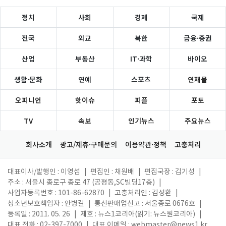
정치
사회
경제
국제
전국
외교
북한
금융·증권
산업
부동산
IT·과학
바이오
생활·문화
연예
스포츠
연재물
오피니언
핫이슈
피플
포토
TV
속보
인기뉴스
주요뉴스
회사소개
광고/제휴·구매문의
이용약관·정책
고충처리
대표이사/발행인 : 이영섭
|
편집인 : 채원배
|
편집국장 : 김기성
|
주소 : 서울시 종로구 종로 47 (공평동,SC빌딩17층)
|
사업자등록번호 : 101-86-62870
|
고충처리인 : 김성환
|
청소년보호책임자 : 안병길
|
통신판매업신고 : 서울종로 0676호
|
등록일 : 2011. 05. 26
|
제호 : 뉴스1코리아(읽기: 뉴스원코리아)
|
대표 전화 : 02-397-7000
|
대표 이메일 :
webmaster@news1.kr