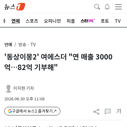
문화
연예
스포츠
오피니언
피플
포토
TV
연예
방송ㆍTV
'동상이몽2' 여에스더 "연 매출 3000
억…82억 기부해"
이지현 기자
2026.06.30 오후 11:08
가
구글에서 뉴스1 즐겨찾기