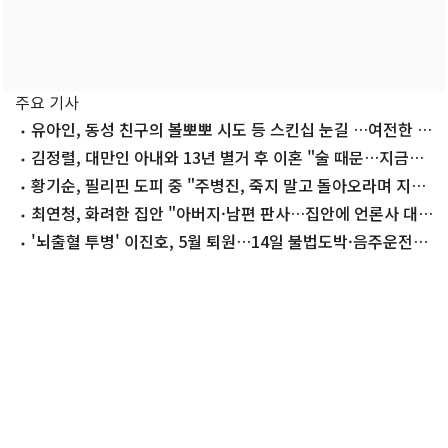
주요 기사
유아인, 동성 친구의 볼뽀뽀 시도 등 스킨십 눈길 …여전한 비
주얼
김정렬, 대만인 아내와 13년 별거 후 이혼 "술 때문…지금은
끊어"
황기순, 필리핀 도피 중 "주병진, 죽지 말고 돌아오라며 지
원"
최연청, 화려한 집안 "아버지·남편 판사…집안에 언론사 대
표·국회의원도"
'뇌출혈 투병' 이진호, 5월 퇴원…14일 불법도박·음주운전
첫 공판 참석