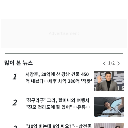
많이 본 뉴스
1
/
2
서장훈, 28억에 산 강남 건물 450
1
억 내놨다…세후 차익 280억 '잭팟'
'김구라子' 그리, 할머니외 여행서
2
"친모 전라도에 잘 있어"…유튜브
서 언급
"10억 버는데 9억 써요?"…삼전男