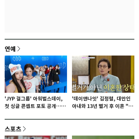
연예
'JYP 걸그룹' 아워벌스데이,
'데이앤나잇' 김정렬, 대만인
첫 싱글 콘셉트 포토 공개…청
아내와 13년 별거 후 이혼 "술
량·키치
때문…지금은 끊어"
스포츠