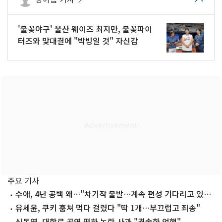
'불꽃야구' 울산 웨이즈 최지만, 불꽃파이
터즈와 맞대결에 "박빙일 것" 자신감
주요 기사
수애, 4년 공백 왜…"차기작 불발…계속 편성 기다리고 있
다"
유세윤, 쿠키 훔쳐 먹다 걸렸다 "딱 1개…부끄럽고 죄송"
신동엽, 대학로 공연 폄하 논란 사과 "경솔한 언행"