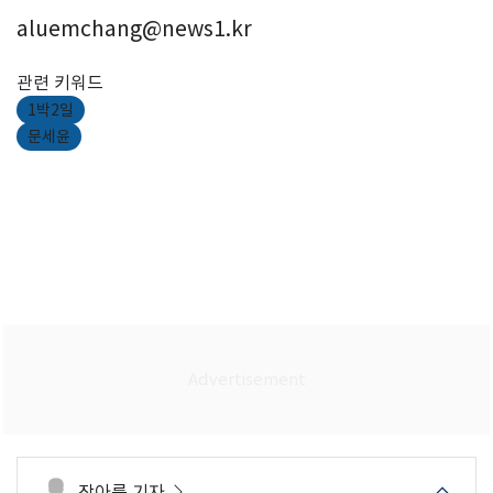
aluemchang@news1.kr
관련 키워드
1박2일
문세윤
장아름 기자