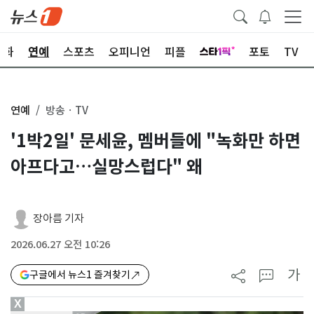
문화
연예
스포츠
오피니언
피플
포토
TV
연예
방송ㆍTV
'1박2일' 문세윤, 멤버들에 "녹화만 하면
아프다고…실망스럽다" 왜
장아름 기자
2026.06.27 오전 10:26
가
구글에서 뉴스1 즐겨찾기
X