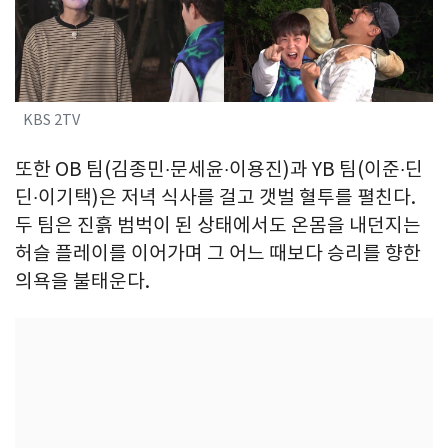
KBS 2TV
또한 OB 팀(김종민∙문세윤∙이용진)과 YB 팀(이준∙딘
딘∙이기택)은 저녁 식사를 걸고 갯벌 혈투를 펼친다.
두 팀은 진흙 범벅이 된 상태에서도 온몸을 내던지는
허슬 플레이를 이어가며 그 어느 때보다 승리를 향한
의욕을 불태운다.