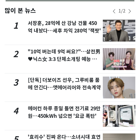
많이 본 뉴스
1
/
2
서장훈, 28억에 산 강남 건물 450
1
억 내놨다…세후 차익 280억 '잭팟'
"10억 버는데 9억 써요?"…삼전男
2
♥닉스女 3:3 단체소개팅 예능 화
제
[단독] 더보이즈 선우, 그루비룸 품
3
에 안긴다…앳에어리어와 전속계약
에어컨 하루 종일 틀면 전기료 29만
4
원…450kWh 넘으면 '요금 폭탄'
'효리수' 진짜 온다…소녀시대 효연
5