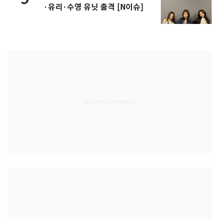
·유리·수영 유닛 출격 [N이슈]