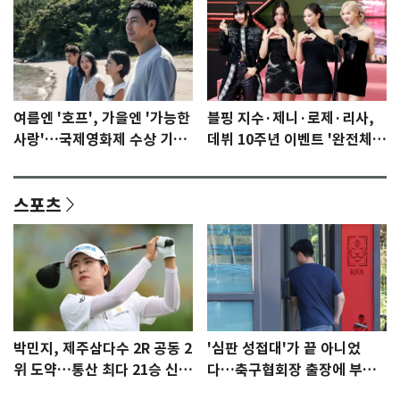
여름엔 '호프', 가을엔 '가능한
블핑 지수·제니·로제·리사,
사랑'…국제영화제 수상 기대
데뷔 10주년 이벤트 '완전체'
감 [N이슈]
참석 확정…기대감 UP
스포츠
박민지, 제주삼다수 2R 공동 2
'심판 성접대'가 끝 아니었
위 도약…통산 최다 21승 신기
다…축구협회장 출장에 부인
록 도전
3회 동반 '펑펑'