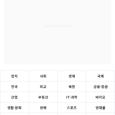
정치
사회
경제
국제
전국
외교
북한
금융·증권
산업
부동산
IT·과학
바이오
생활·문화
연예
스포츠
연재물