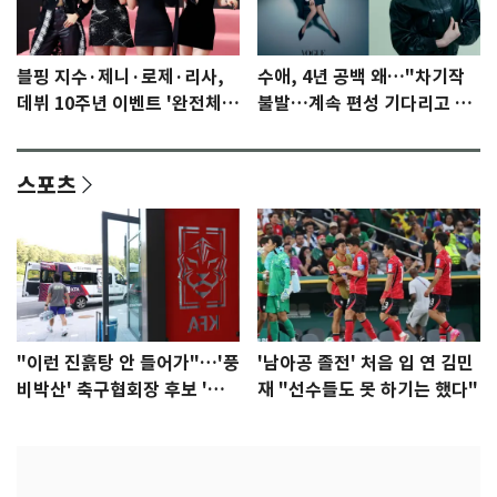
블핑 지수·제니·로제·리사,
수애, 4년 공백 왜…"차기작
데뷔 10주년 이벤트 '완전체'
불발…계속 편성 기다리고 있
참석 확정…기대감 UP
다"
스포츠
"이런 진흙탕 안 들어가"…'풍
'남아공 졸전' 처음 입 연 김민
비박산' 축구협회장 후보 '실
재 "선수들도 못 하기는 했다"
종'