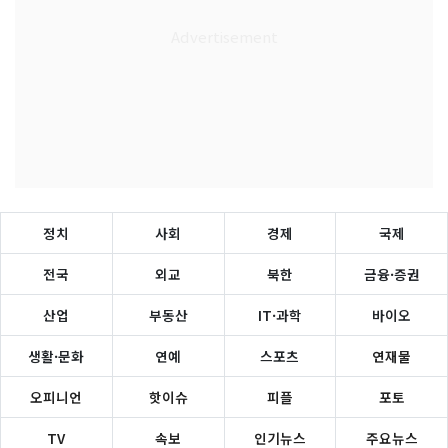
정치
사회
경제
국제
전국
외교
북한
금융·증권
산업
부동산
IT·과학
바이오
생활·문화
연예
스포츠
연재물
오피니언
핫이슈
피플
포토
TV
속보
인기뉴스
주요뉴스