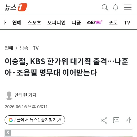
문화
연예
스포츠
오피니언
피플
포토
TV
연예
방송ㆍTV
이승철, KBS 한가위 대기획 출격…나훈
아·조용필 명무대 이어받는다
안태현 기자
2026.06.16 오후 05:11
가
구글에서 뉴스1 즐겨찾기
X