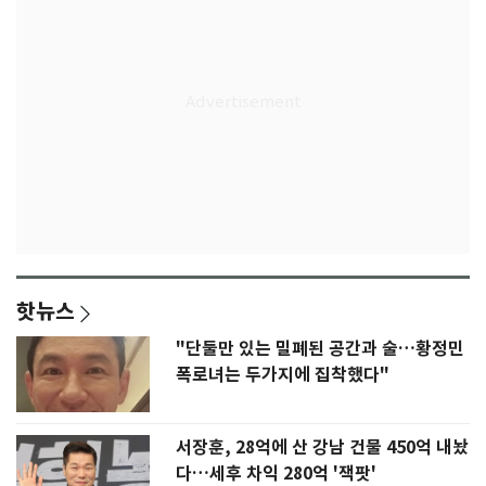
핫뉴스
"단둘만 있는 밀폐된 공간과 술…황정민
폭로녀는 두가지에 집착했다"
서장훈, 28억에 산 강남 건물 450억 내놨
다…세후 차익 280억 '잭팟'