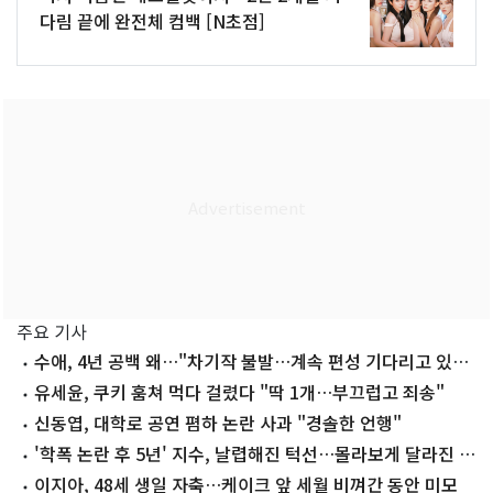
다림 끝에 완전체 컴백 [N초점]
주요 기사
수애, 4년 공백 왜…"차기작 불발…계속 편성 기다리고 있
다"
유세윤, 쿠키 훔쳐 먹다 걸렸다 "딱 1개…부끄럽고 죄송"
신동엽, 대학로 공연 폄하 논란 사과 "경솔한 언행"
'학폭 논란 후 5년' 지수, 날렵해진 턱선…몰라보게 달라진 근
황
이지아, 48세 생일 자축…케이크 앞 세월 비껴간 동안 미모