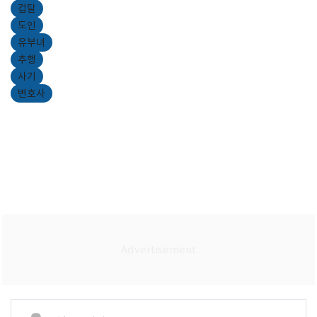
겁탈
도인
유부녀
추행
사기
변호사