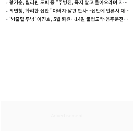
끊어"
황기순, 필리핀 도피 중 "주병진, 죽지 말고 돌아오라며 지
원"
최연청, 화려한 집안 "아버지·남편 판사…집안에 언론사 대
표·국회의원도"
'뇌출혈 투병' 이진호, 5월 퇴원…14일 불법도박·음주운전
첫 공판 참석