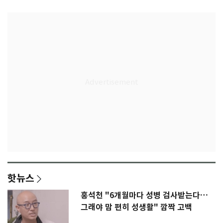
핫뉴스
홍석천 "6개월마다 성병 검사받는다…
그래야 맘 편히 성생활" 깜짝 고백