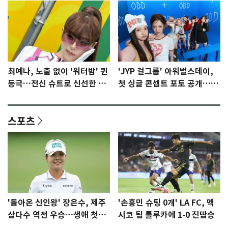
최예나, 노출 없이 '워터밤' 퀸
'JYP 걸그룹' 아워벌스데이,
등극…전신 슈트로 신선한 충
첫 싱글 콘셉트 포토 공개…청
격 [N샷]
량·키치
스포츠
'돌아온 신인왕' 장은수, 제주
'손흥민 슈팅 0개' LA FC, 멕
삼다수 역전 우승…생애 첫승
시코 팀 톨루카에 1-0 진땀승
감격