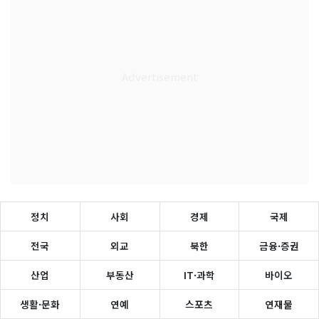
정치
사회
경제
국제
전국
외교
북한
금융·증권
산업
부동산
IT·과학
바이오
생활·문화
연예
스포츠
연재물