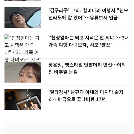
'김구라子' 그리, 할머니외 여행서 "친모
전라도에 잘 있어"…유튜브서 언급
"친정엄마는 되고 시댁은 안 되냐"…3대
가족 여행 다녀오자, 시모 '발끈'
장윤정, 뱅스타일 단발머리 변신…어려
진 비주얼 눈길
'일타강사' 남편과 아내의 마지막 술자
리…비극으로 끝나버린 17년