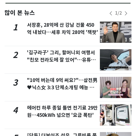
많이 본 뉴스
1
/
2
서장훈, 28억에 산 강남 건물 450
1
억 내놨다…세후 차익 280억 '잭팟'
'김구라子' 그리, 할머니외 여행서
2
"친모 전라도에 잘 있어"…유튜브
서 언급
"10억 버는데 9억 써요?"…삼전男
3
♥닉스女 3:3 단체소개팅 예능 화
제
에어컨 하루 종일 틀면 전기료 29만
4
원…450kWh 넘으면 '요금 폭탄'
[단독] 더보이즈 선우, 그루비룸 품