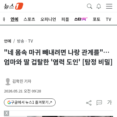
문화
연예
스포츠
오피니언
피플
포토
TV
연예
방송ㆍTV
"네 몸속 마귀 빼내려면 나랑 관계를"…
엄마와 딸 겁탈한 '염력 도인' [탐정 비밀]
김학진 기자
2026.05.21 오전 09:28
가
구글에서 뉴스1 즐겨찾기
X