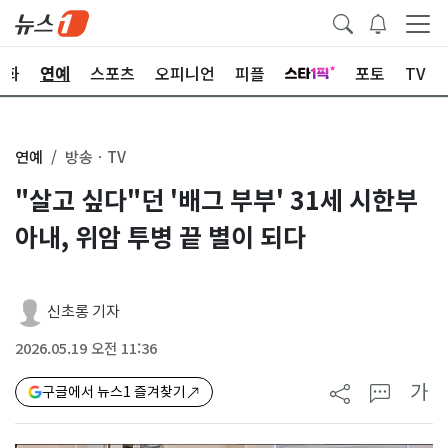
문화
연예
스포츠
오피니언
피플
포토
TV
연예
방송ㆍTV
"살고 싶다"던 '배그 부부' 31세 시한부
아내, 위암 투병 끝 별이 되다
신초롱 기자
2026.05.19 오전 11:36
가
구글에서 뉴스1 즐겨찾기