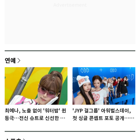
연예
최예나, 노출 없이 '워터밤' 퀸
'JYP 걸그룹' 아워벌스데이,
등극…전신 슈트로 신선한 충
첫 싱글 콘셉트 포토 공개…청
격 [N샷]
량·키치