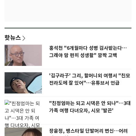
핫뉴스
홍석천 "6개월마다 성병 검사받는다…
그래야 맘 편히 성생활" 깜짝 고백
'김구라子' 그리, 할머니외 여행서 "친모
전라도에 잘 있어"…유튜브서 언급
"친정엄마는 되고 시댁은 안 되냐"…3대
가족 여행 다녀오자, 시모 '발끈'
장윤정, 뱅스타일 단발머리 변신…어려