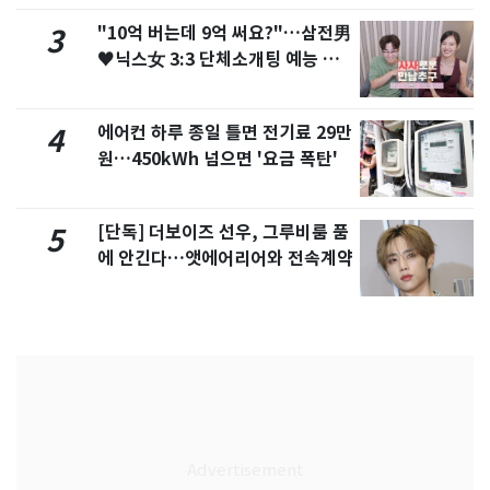
"10억 버는데 9억 써요?"…삼전男
3
♥닉스女 3:3 단체소개팅 예능 화
제
에어컨 하루 종일 틀면 전기료 29만
4
원…450kWh 넘으면 '요금 폭탄'
[단독] 더보이즈 선우, 그루비룸 품
5
에 안긴다…앳에어리어와 전속계약