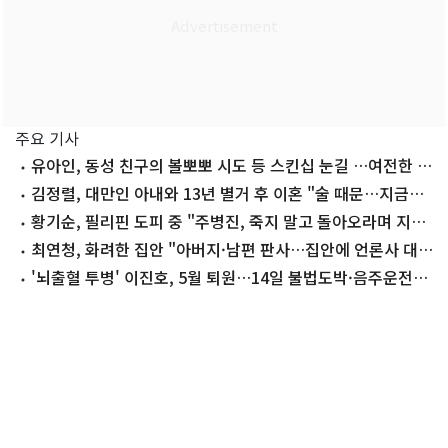
주요 기사
유아인, 동성 친구의 볼뽀뽀 시도 등 스킨십 눈길 …여전한 비
주얼
김정렬, 대만인 아내와 13년 별거 후 이혼 "술 때문…지금은
끊어"
황기순, 필리핀 도피 중 "주병진, 죽지 말고 돌아오라며 지
원"
최연청, 화려한 집안 "아버지·남편 판사…집안에 언론사 대
표·국회의원도"
'뇌출혈 투병' 이진호, 5월 퇴원…14일 불법도박·음주운전
첫 공판 참석