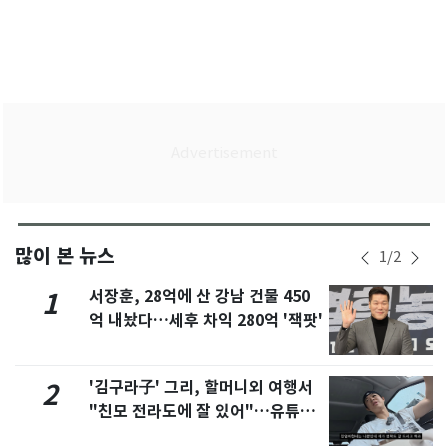
많이 본 뉴스
1
/
2
서장훈, 28억에 산 강남 건물 450
1
억 내놨다…세후 차익 280억 '잭팟'
'김구라子' 그리, 할머니외 여행서
2
"친모 전라도에 잘 있어"…유튜브
서 언급