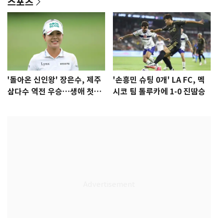
스포츠
'돌아온 신인왕' 장은수, 제주
'손흥민 슈팅 0개' LA FC, 멕
삼다수 역전 우승…생애 첫승
시코 팀 톨루카에 1-0 진땀승
감격