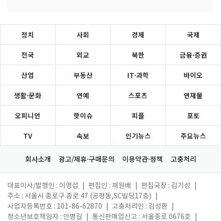
정치
사회
경제
국제
전국
외교
북한
금융·증권
산업
부동산
IT·과학
바이오
생활·문화
연예
스포츠
연재물
오피니언
핫이슈
피플
포토
TV
속보
인기뉴스
주요뉴스
회사소개
광고/제휴·구매문의
이용약관·정책
고충처리
대표이사/발행인 : 이영섭
|
편집인 : 채원배
|
편집국장 : 김기성
|
주소 : 서울시 종로구 종로 47 (공평동,SC빌딩17층)
|
사업자등록번호 : 101-86-62870
|
고충처리인 : 김성환
|
청소년보호책임자 : 안병길
|
통신판매업신고 : 서울종로 0676호
|