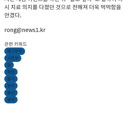
시 치료 의지를 다졌던 것으로 전해져 더욱 먹먹함을
안겼다.
rong@news1.kr
관련 키워드
배그부부
시한부
암
위암
말기
전이
출산
별세