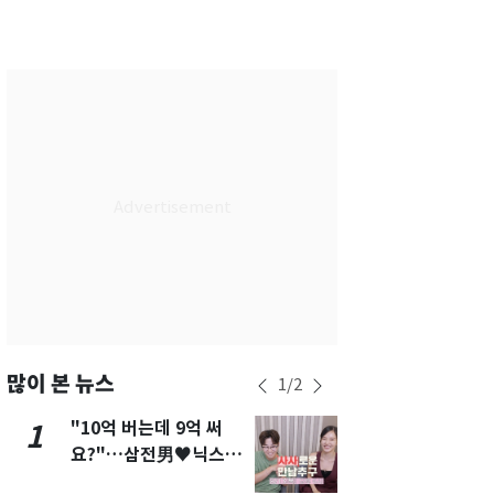
부산
30
℃
대구
30
℃
인천
34
℃
광주
31
℃
대전
32
℃
울산
29
℃
강릉
28
℃
제주
29
℃
많이 본 뉴스
1
/
2
"10억 버는데 9억 써
[단독]"이번
1
6
요?"…삼전男♥닉스女
현, 토스역
3:3 단체소개팅 예능 화
울 지하철에