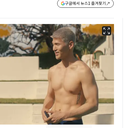
구글에서 뉴스1 즐겨찾기
[단독]"이번 역은 신논
6
현, 토스역입니다"…서
울 지하철에 토스 이름