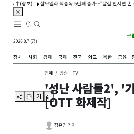
(상보)
살모넬라 식중독 5년째 증가…"달걀 만지면 손 꼭 씻어야
크
2026.8.7 (금)
정치
사회
경제
국제
전국
외교
북한
금융ㆍ
연예
방송ㆍTV
'성난 사람들2', 
가
[OTT 화제작]
정유진 기자