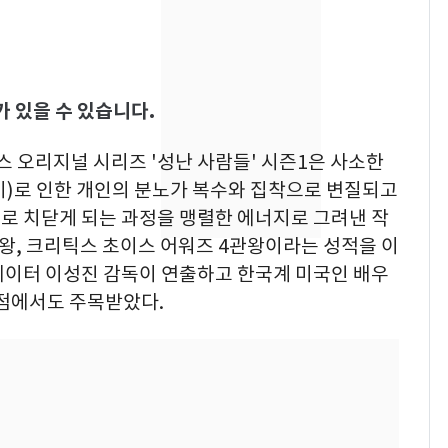
새겼다
펄펄 끓는 서울, 40도
7
돌파하나…한낮 39도
폭염[오늘날씨]
 있을 수 있습니다.
SK하이닉스 또 프리마
8
켓 하한가…달랑 11주
스 오리지널 시리즈 '성난 사람들' 시즌1은 사소한
에 시초가 소동
중 시비)로 인한 개인의 분노가 복수와 집착으로 변질되고
"캐리비안 베이 여자 탈
9
로 치닫게 되는 과정을 맹렬한 에너지로 그려낸 작
의실에 남자가 있어
관왕, 크리틱스 초이스 어워즈 4관왕이라는 성적을 이
요"…경찰 수사
에이터 이성진 감독이 연출하고 한국계 미국인 배우
 점에서도 주목받았다.
2차 공공기관 지방이전
10
발표 임박…"나주 혁신
도시 최적"