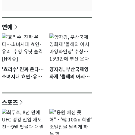
연예
'효리수' 진짜 온다…
양자경, 부산국제영
소녀시대 효연·유리·
화제 '올해의 아시아
수영 유닛 출격 [N이
영화인상' 수상…15
슈]
년만에 부산 온다
스포츠