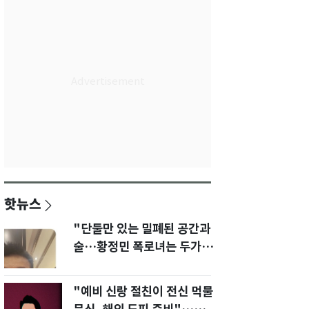
핫뉴스
"단둘만 있는 밀폐된 공간과
술…황정민 폭로녀는 두가지
에 집착했다"
"예비 신랑 절친이 전신 먹물