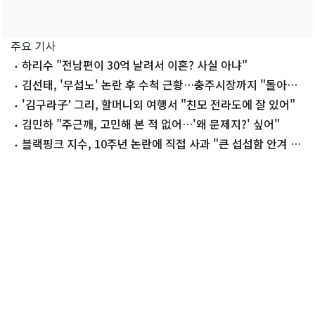
주요 기사
하리수 "전남편이 30억 날려서 이혼? 사실 아냐"
김선태, '무섭노' 논란 후 수척 근황…충주시장까지 "돌아올
생각 없냐?"
'김구라子' 그리, 할머니외 여행서 "친모 전라도에 잘 있어"
김민하 "주근깨, 고민해 본 적 없어…'왜 문제지?' 싶어"
블랙핑크 지수, 10주년 논란에 직접 사과 "큰 섭섭함 안겨 미
안"