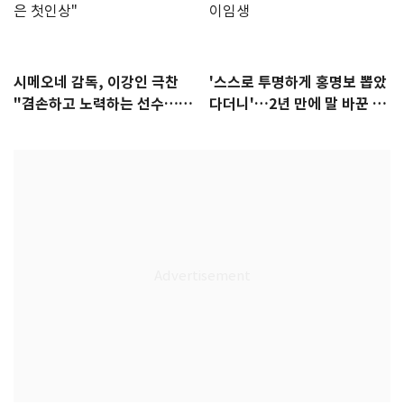
시메오네 감독, 이강인 극찬
'스스로 투명하게 홍명보 뽑았
"겸손하고 노력하는 선수…좋
다더니'…2년 만에 말 바꾼 이
은 첫인상"
임생