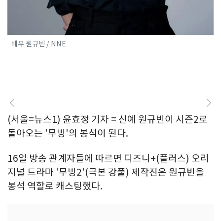
배우 원규빈 / NNE
(서울=뉴스1) 윤효정 기자 = 신예 원규빈이 시즌2로
돌아오는 '무빙'의 봉석이 된다.
16일 방송 관계자들에 따르면 디즈니+(플러스) 오리
지널 드라마 '무빙2'(극본 강풀) 제작진은 원규빈을
봉석 역할로 캐스팅했다.