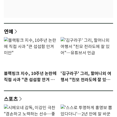
연예
블랙핑크 지수, 10주년 논란에
'김구라子' 그리, 할머니외 여
직접 사과 "큰 섭섭함 안겨 미
행서 "친모 전라도에 잘 있
안"
어"…유튜브서 언급
스포츠