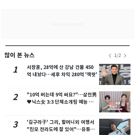
많이 본 뉴스
1
/
2
서장훈, 28억에 산 강남 건물 450
1
억 내놨다…세후 차익 280억 '잭팟'
"10억 버는데 9억 써요?"…삼전男
2
♥닉스女 3:3 단체소개팅 예능 화
제
'김구라子' 그리, 할머니외 여행서
3
"친모 전라도에 잘 있어"…유튜브