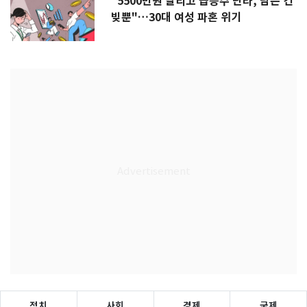
"5500만원 날리고 급등주 단타, 남은 건
빚뿐"…30대 여성 파혼 위기
정치
사회
경제
국제