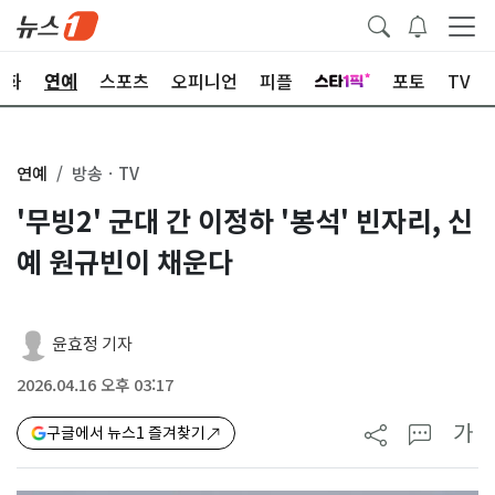
문화
연예
스포츠
오피니언
피플
포토
TV
연예
방송ㆍTV
'무빙2' 군대 간 이정하 '봉석' 빈자리, 신
예 원규빈이 채운다
윤효정 기자
2026.04.16 오후 03:17
가
구글에서 뉴스1 즐겨찾기