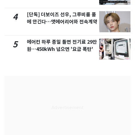
서 언급
[단독] 더보이즈 선우, 그루비룸 품
4
에 안긴다…앳에어리어와 전속계약
에어컨 하루 종일 틀면 전기료 29만
5
원…450kWh 넘으면 '요금 폭탄'