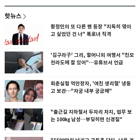
핫뉴스
황정민의 또 다른 팬 등장 "지독히 엮이
고 싶었던 건 너" 폭로녀 직격
'김구라子' 그리, 할머니외 여행서 "친모
전라도에 잘 있어"…유튜브서 언급
회춘실험 억만장자, '여친 생리혈' 냉동
고 보관…"자궁 내부 궁금해"
"출근길 지하철서 두자리 차지, 업무 보
는 100㎏ 남성…부딪히면 신경질"