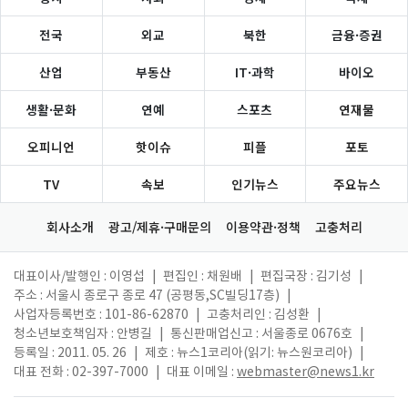
전국
외교
북한
금융·증권
산업
부동산
IT·과학
바이오
생활·문화
연예
스포츠
연재물
오피니언
핫이슈
피플
포토
TV
속보
인기뉴스
주요뉴스
회사소개
광고/제휴·구매문의
이용약관·정책
고충처리
대표이사/발행인 : 이영섭
|
편집인 : 채원배
|
편집국장 : 김기성
|
주소 : 서울시 종로구 종로 47 (공평동,SC빌딩17층)
|
사업자등록번호 : 101-86-62870
|
고충처리인 : 김성환
|
청소년보호책임자 : 안병길
|
통신판매업신고 : 서울종로 0676호
|
등록일 : 2011. 05. 26
|
제호 : 뉴스1코리아(읽기: 뉴스원코리아)
|
대표 전화 : 02-397-7000
|
대표 이메일 :
webmaster@news1.kr