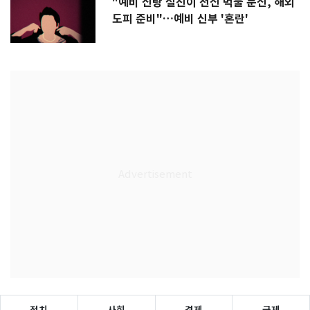
"예비 신랑 절친이 전신 먹물 문신, 해외
도피 준비"…예비 신부 '혼란'
정치
사회
경제
국제