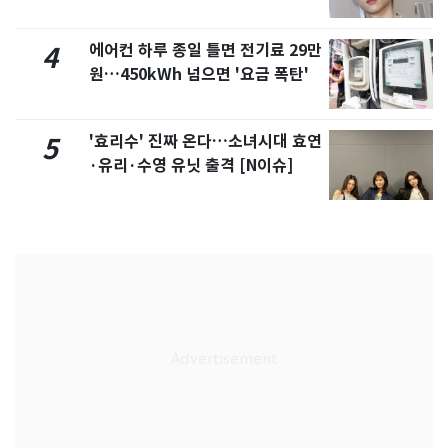
에어컨 하루 종일 틀면 전기료 29만
4
원…450kWh 넘으면 '요금 폭탄'
'효리수' 진짜 온다…소녀시대 효연
5
·유리·수영 유닛 출격 [N이슈]