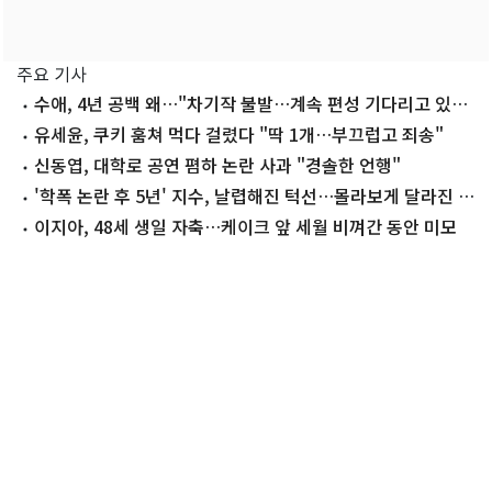
주요 기사
수애, 4년 공백 왜…"차기작 불발…계속 편성 기다리고 있
다"
유세윤, 쿠키 훔쳐 먹다 걸렸다 "딱 1개…부끄럽고 죄송"
신동엽, 대학로 공연 폄하 논란 사과 "경솔한 언행"
'학폭 논란 후 5년' 지수, 날렵해진 턱선…몰라보게 달라진 근
황
이지아, 48세 생일 자축…케이크 앞 세월 비껴간 동안 미모