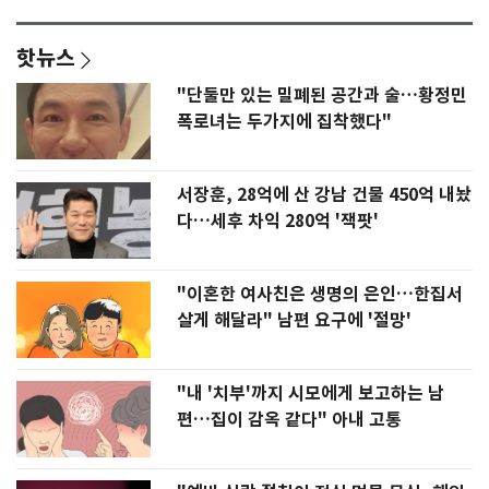
핫뉴스
"단둘만 있는 밀폐된 공간과 술…황정민
폭로녀는 두가지에 집착했다"
서장훈, 28억에 산 강남 건물 450억 내놨
다…세후 차익 280억 '잭팟'
"이혼한 여사친은 생명의 은인…한집서
살게 해달라" 남편 요구에 '절망'
"내 '치부'까지 시모에게 보고하는 남
편…집이 감옥 같다" 아내 고통