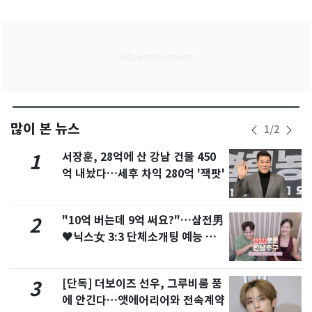
많이 본 뉴스
1
/
2
서장훈, 28억에 산 강남 건물 450
1
억 내놨다…세후 차익 280억 '잭팟'
"10억 버는데 9억 써요?"…삼전男
2
♥닉스女 3:3 단체소개팅 예능 화
제
[단독] 더보이즈 선우, 그루비룸 품
3
에 안긴다…앳에어리어와 전속계약