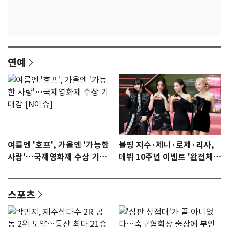
연예
여름엔 '호프', 가을엔 '가능한
블핑 지수·제니·로제·리사,
사랑'…국제영화제 수상 기대
데뷔 10주년 이벤트 '완전체'
감 [N이슈]
참석 확정…기대감 UP
스포츠