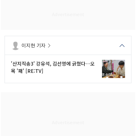
이지현 기자
'산지직송3' 강유석, 김선영에 긁혔다…오
목 '패' [RE:TV]