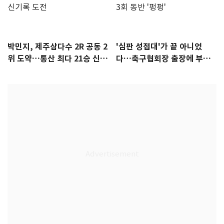
박민지, 제주삼다수 2R 공동 2
'심판 성접대'가 끝 아니었
위 도약…통산 최다 21승 신기
다…축구협회장 출장에 부인
록 도전
3회 동반 '펑펑'