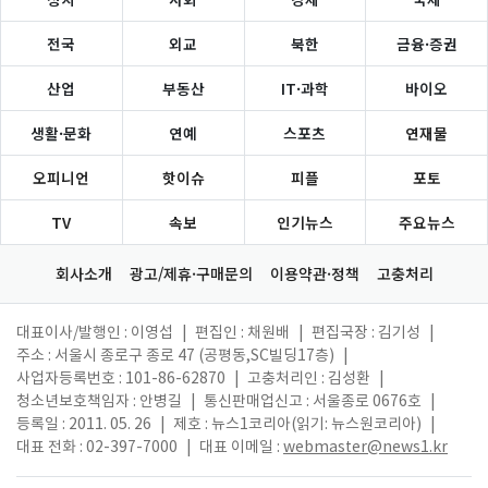
전국
외교
북한
금융·증권
산업
부동산
IT·과학
바이오
생활·문화
연예
스포츠
연재물
오피니언
핫이슈
피플
포토
TV
속보
인기뉴스
주요뉴스
회사소개
광고/제휴·구매문의
이용약관·정책
고충처리
대표이사/발행인 : 이영섭
|
편집인 : 채원배
|
편집국장 : 김기성
|
주소 : 서울시 종로구 종로 47 (공평동,SC빌딩17층)
|
사업자등록번호 : 101-86-62870
|
고충처리인 : 김성환
|
청소년보호책임자 : 안병길
|
통신판매업신고 : 서울종로 0676호
|
등록일 : 2011. 05. 26
|
제호 : 뉴스1코리아(읽기: 뉴스원코리아)
|
대표 전화 : 02-397-7000
|
대표 이메일 :
webmaster@news1.kr