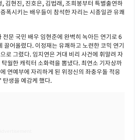
경, 김현진, 진호은, 김법래, 조희봉부터 특별출연하
 증폭시키는 배우들이 참석한 자리는 시종일관 유쾌
 전문 국민 배우 임현준에 완벽히 녹아든 연기로 6
에 끌어올렸다. 이정재는 유쾌하고 노련한 코믹 연기
으로 그렸다. 임지연은 거대 비리 사건에 휘말려 자
 탁월한 캐릭터 소화력을 뽐냈다. 최연소 기자상까
에 연예부에 자리하게 된 위정신의 좌충우돌 적응
' 탄생을 예감케 했다.