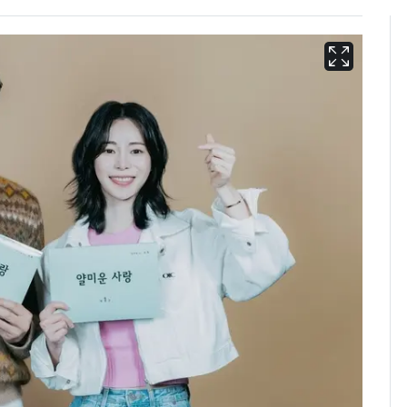
13호 태풍 '돌핀' 日오
6
키나와·가고시마현 접
근…26만명 대피령
"캐리비안 베이 여자 탈
7