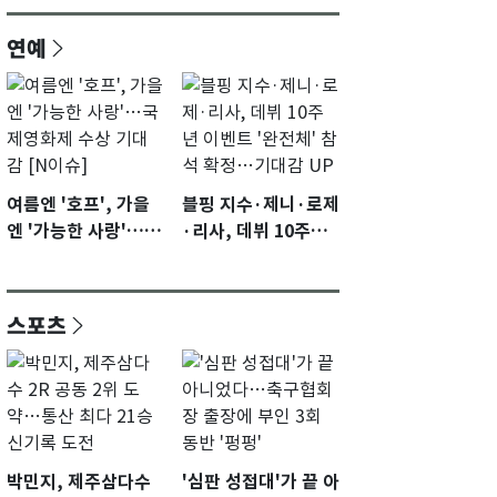
연예
여름엔 '호프', 가을
블핑 지수·제니·로제
엔 '가능한 사랑'…국
·리사, 데뷔 10주년
제영화제 수상 기대
이벤트 '완전체' 참석
감 [N이슈]
확정…기대감 UP
스포츠
박민지, 제주삼다수
'심판 성접대'가 끝 아