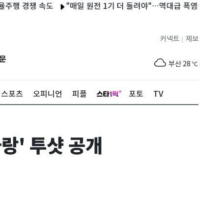
쟁 속도
"매일 원전 1기 더 돌려야"…역대급 폭염에 전력 사용량 
제주
28
℃
커넥트
제보
|
서울
29
℃
문
부산
28
℃
대구
28
℃
스포츠
오피니언
피플
포토
TV
인천
30
℃
광주
27
℃
랑' 투샷 공개
대전
26
℃
울산
27
℃
강릉
26
℃
제주
28
℃
서울
29
℃