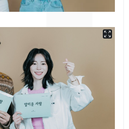
의실에 남자가 있어
요"…경찰 수사
[단독]중수청 가는 검찰
8
수사관 경력 합산 추
진…법무사·집행관 '혜
택' 유지
전남광주 화정역 인근서
9
교통사고로 40대 심정
지…6명 부상
축구협회, 외국인 심판
10
들 10여명 대상 '성 접
대' 의혹…월드컵·올림
픽 예선 등