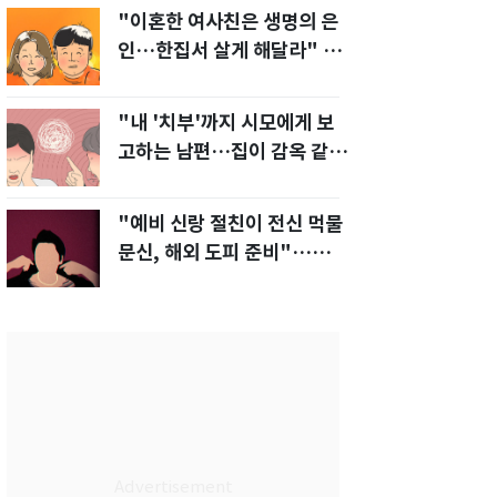
"이혼한 여사친은 생명의 은
인…한집서 살게 해달라" 남
편 요구에 '절망'
"내 '치부'까지 시모에게 보
고하는 남편…집이 감옥 같
다" 아내 고통
"예비 신랑 절친이 전신 먹물
문신, 해외 도피 준비"…예비
신부 '혼란'