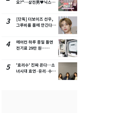
요?"…삼전男♥닉스女
의실에 남자
3:3 단체소개팅 예능 화
요"…경찰 
제
[단독] 더보이즈 선우,
[단독]중수
3
8
그루비룸 품에 안긴다…
수사관 경력
앳에어리어와 전속계약
진…법무사·
택' 유지
에어컨 하루 종일 틀면
전남광주 화
4
9
전기료 29만 원…
교통사고로 
450kWh 넘으면 '요금
지…6명 부
폭탄'
'효리수' 진짜 온다…소
축구협회, 
5
10
녀시대 효연·유리·수영
들 10여명 대
유닛 출격 [N이슈]
대' 의혹…
픽 예선 등