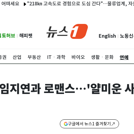
"218㎞ 고속도로 경험으로 도심 간다"…물류업계, 자율주행 경
립토허브
해피펫
English
노동신
|
|
연예
증권
산업
부동산
ITㆍ과학
바이오
생활ㆍ문화
하 임지연과 로맨스…'얄미운 사
구글에서 뉴스1 즐겨찾기