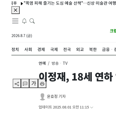
"폭염 피해 즐기는 도심 예술 산책"…신상 미술관 여행 어떠세요
크
2026.8.7 (금)
정치
사회
경제
국제
전국
외교
북한
금융ㆍ
연예
방송ㆍTV
이정재, 18세 연
가
윤효정 기자
업데이트 2025.08.01 오전 11:15