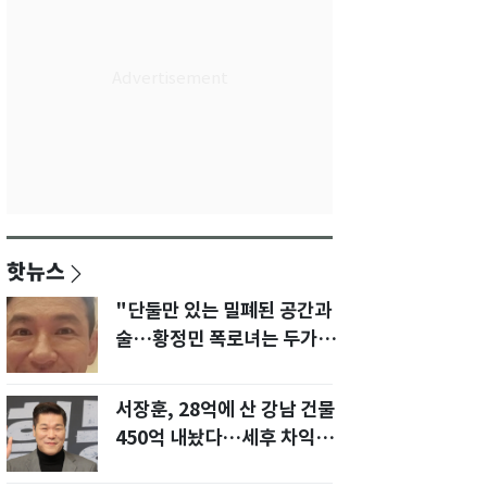
핫뉴스
"단둘만 있는 밀폐된 공간과
술…황정민 폭로녀는 두가지
에 집착했다"
서장훈, 28억에 산 강남 건물
450억 내놨다…세후 차익
280억 '잭팟'