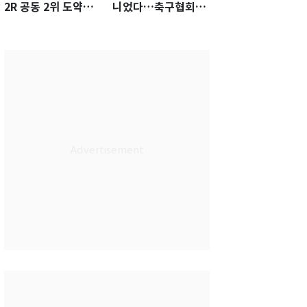
2R 공동 2위 도약…
니었다…축구협회장
통산 최다 21승 신기
출장에 부인 3회 동반
록 도전
'펑펑'