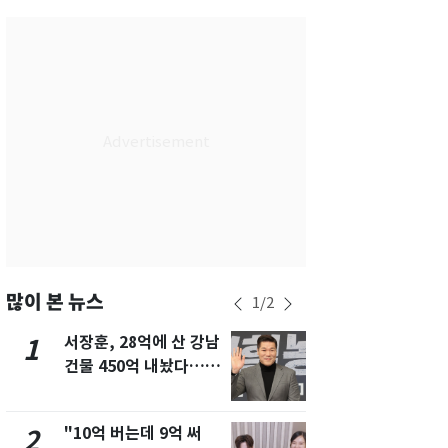
부산
28
℃
대구
28
℃
인천
30
℃
광주
27
℃
대전
26
℃
울산
27
℃
강릉
26
℃
제주
28
℃
많이 본 뉴스
1
/
2
서장훈, 28억에 산 강남
13호 태풍 '
1
6
건물 450억 내놨다…세
키나와·가고
후 차익 280억 '잭팟'
근…26만명
"10억 버는데 9억 써
"캐리비안 
2
7