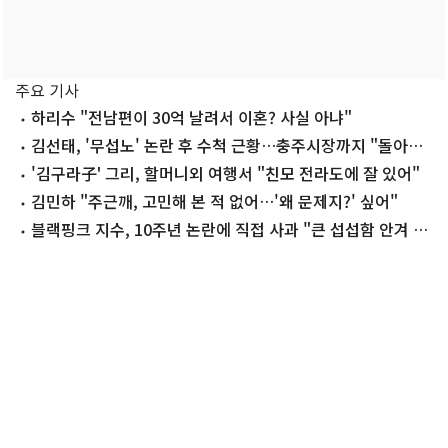
주요 기사
하리수 "전남편이 30억 날려서 이혼? 사실 아냐"
김선태, '무섭노' 논란 후 수척 근황…충주시장까지 "돌아올
생각 없냐?"
'김구라子' 그리, 할머니외 여행서 "친모 전라도에 잘 있어"
김민하 "주근깨, 고민해 본 적 없어…'왜 문제지?' 싶어"
블랙핑크 지수, 10주년 논란에 직접 사과 "큰 섭섭함 안겨 미
안"