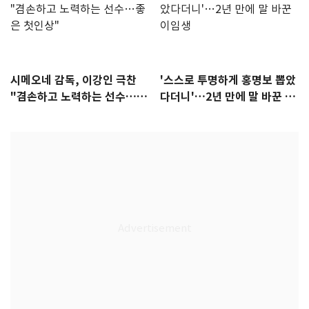
시메오네 감독, 이강인 극찬
'스스로 투명하게 홍명보 뽑았
"겸손하고 노력하는 선수…좋
다더니'…2년 만에 말 바꾼 이
은 첫인상"
임생