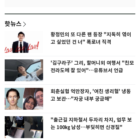
핫뉴스
황정민의 또 다른 팬 등장 "지독히 엮이
고 싶었던 건 너" 폭로녀 직격
'김구라子' 그리, 할머니외 여행서 "친모
전라도에 잘 있어"…유튜브서 언급
회춘실험 억만장자, '여친 생리혈' 냉동
고 보관…"자궁 내부 궁금해"
"출근길 지하철서 두자리 차지, 업무 보
는 100㎏ 남성…부딪히면 신경질"