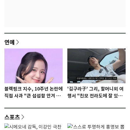
연예
블랙핑크 지수, 10주년 논란에
'김구라子' 그리, 할머니외 여
직접 사과 "큰 섭섭함 안겨 미
행서 "친모 전라도에 잘 있
안"
어"…유튜브서 언급
스포츠