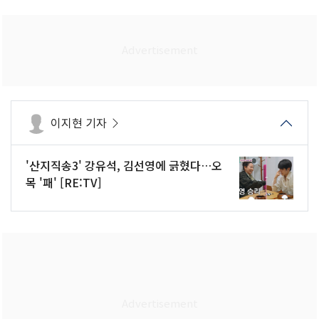
이지현 기자
'산지직송3' 강유석, 김선영에 긁혔다…오
목 '패' [RE:TV]