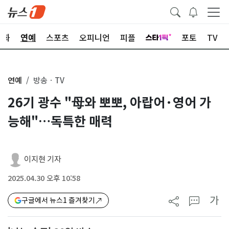
문화
연예
스포츠
오피니언
피플
포토
TV
연예
방송ㆍTV
26기 광수 "母와 뽀뽀, 아랍어·영어 가
능해"…독특한 매력
이지현 기자
2025.04.30 오후 10:58
가
구글에서 뉴스1 즐겨찾기