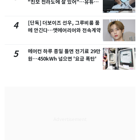
"친모 전라도에 잘 있어"…유튜브
서 언급
[단독] 더보이즈 선우, 그루비룸 품
4
에 안긴다…앳에어리어와 전속계약
에어컨 하루 종일 틀면 전기료 29만
5
원…450kWh 넘으면 '요금 폭탄'