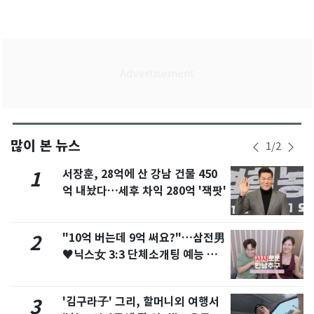
많이 본 뉴스
1
/
2
서장훈, 28억에 산 강남 건물 450
1
억 내놨다…세후 차익 280억 '잭팟'
"10억 버는데 9억 써요?"…삼전男
2
♥닉스女 3:3 단체소개팅 예능 화
제
'김구라子' 그리, 할머니외 여행서
3