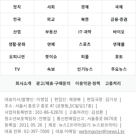
정치
사회
경제
국제
전국
외교
북한
금융·증권
산업
부동산
IT·과학
바이오
생활·문화
연예
스포츠
연재물
오피니언
핫이슈
피플
포토
TV
속보
인기뉴스
주요뉴스
회사소개
광고/제휴·구매문의
이용약관·정책
고충처리
대표이사/발행인 : 이영섭
|
편집인 : 채원배
|
편집국장 : 김기성
|
주소 : 서울시 종로구 종로 47 (공평동,SC빌딩17층)
|
사업자등록번호 : 101-86-62870
|
고충처리인 : 김성환
|
청소년보호책임자 : 안병길
|
통신판매업신고 : 서울종로 0676호
|
등록일 : 2011. 05. 26
|
제호 : 뉴스1코리아(읽기: 뉴스원코리아)
|
대표 전화 : 02-397-7000
|
대표 이메일 :
webmaster@news1.kr