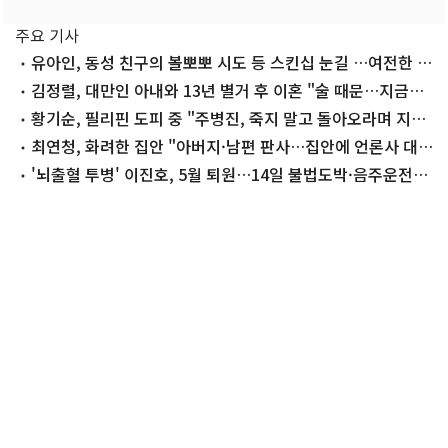
주요 기사
유아인, 동성 친구의 볼뽀뽀 시도 등 스킨십 눈길 …여전한 비
주얼
김정렬, 대만인 아내와 13년 별거 후 이혼 "술 때문…지금은
끊어"
황기순, 필리핀 도피 중 "주병진, 죽지 말고 돌아오라며 지
원"
최연청, 화려한 집안 "아버지·남편 판사…집안에 언론사 대
표·국회의원도"
'뇌출혈 투병' 이진호, 5월 퇴원…14일 불법도박·음주운전
첫 공판 참석