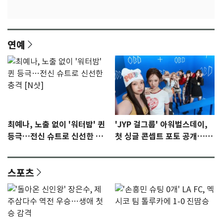
연예
최예나, 노출 없이 '워터밤' 퀸
'JYP 걸그룹' 아워벌스데이,
등극…전신 슈트로 신선한 충
첫 싱글 콘셉트 포토 공개…청
격 [N샷]
량·키치
스포츠