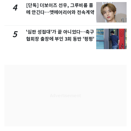
[단독] 더보이즈 선우, 그루비룸 품
4
에 안긴다…앳에어리어와 전속계약
'심판 성접대'가 끝 아니었다…축구
5
협회장 출장에 부인 3회 동반 '펑펑'