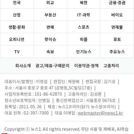
전국
외교
북한
금융·증권
산업
부동산
IT·과학
바이오
생활·문화
연예
스포츠
연재물
오피니언
핫이슈
피플
포토
TV
속보
인기뉴스
주요뉴스
회사소개
광고/제휴·구매문의
이용약관·정책
고충처리
대표이사/발행인 : 이영섭
|
편집인 : 채원배
|
편집국장 : 김기성
|
주소 : 서울시 종로구 종로 47 (공평동,SC빌딩17층)
|
사업자등록번호 : 101-86-62870
|
고충처리인 : 김성환
|
청소년보호책임자 : 안병길
|
통신판매업신고 : 서울종로 0676호
|
등록일 : 2011. 05. 26
|
제호 : 뉴스1코리아(읽기: 뉴스원코리아)
|
대표 전화 : 02-397-7000
|
대표 이메일 :
webmaster@news1.kr
Copyright ⓒ 뉴스1. All rights reserved. 무단 사용 및 재배포, AI학습