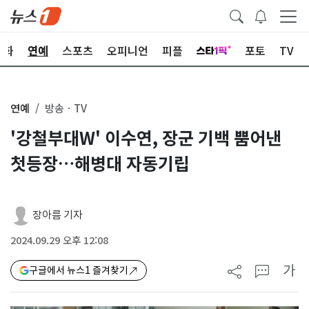
문화
연예
스포츠
오피니언
피플
포토
TV
연예
방송ㆍTV
'강철부대W' 이수연, 장군 기백 뿜어낸
첫등장…해병대 자동기립
장아름 기자
2024.09.29 오후 12:08
가
구글에서 뉴스1 즐겨찾기