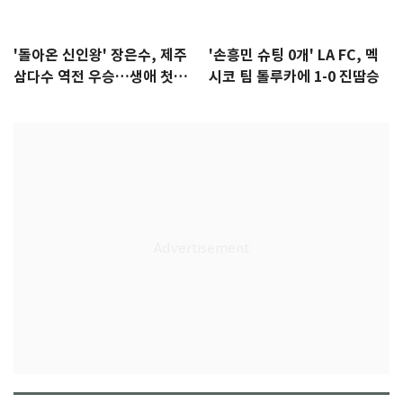
'돌아온 신인왕' 장은수, 제주
'손흥민 슈팅 0개' LA FC, 멕
삼다수 역전 우승…생애 첫승
시코 팀 톨루카에 1-0 진땀승
감격