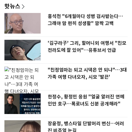
핫뉴스
홍석천 "6개월마다 성병 검사받는다…
그래야 맘 편히 성생활" 깜짝 고백
'김구라子' 그리, 할머니외 여행서 "친모
전라도에 잘 있어"…유튜브서 언급
"친정엄마는 되고 시댁은 안 되냐"…3대
가족 여행 다녀오자, 시모 '발끈'
한정수, 황정민 응원 "얼굴 알려진 연예
인만 호구…폭로녀도 신분 공개해라"
장윤정, 뱅스타일 단발머리 변신…어려
진 비주얼 눈길