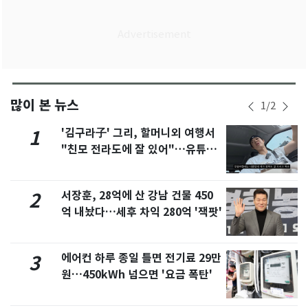
많이 본 뉴스
1
/
2
'김구라子' 그리, 할머니외 여행서
1
"친모 전라도에 잘 있어"…유튜브
서 언급
서장훈, 28억에 산 강남 건물 450
2
억 내놨다…세후 차익 280억 '잭팟'
에어컨 하루 종일 틀면 전기료 29만
3
원…450kWh 넘으면 '요금 폭탄'