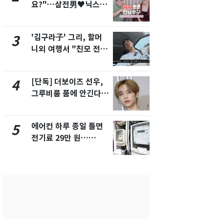
요?"…삼전男♥닉스女
제작사 회장
3:3 단체소개팅 예능 화
시장법 위반
제
'김구라子' 그리, 할머
낮 최고 37
3
8
니외 여행서 "친모 전라
속…전국 곳곳
도에 잘 있어"…유튜브
날씨]
서 언급
[단독] 더보이즈 선우,
[단독]중수
4
9
그루비룸 품에 안긴다…
수사관 경력
앳에어리어와 전속계약
진…법무사·
택' 유지
에어컨 하루 종일 틀면
회춘실험 억만
5
10
전기료 29만 원…
친 생리혈' 냉동고 보
450kWh 넘으면 '요금
관…"자궁 
폭탄'
해"