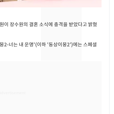
제작사 회장 수사…자본
시장법 위반 의혹
낮 최고 37도 폭염 계
8
은지원이 장수원의 결혼 소식에 충격을 받았다고 밝혔
속…전국 곳곳 비 [오늘
날씨]
[단독]중수청 가는 검찰
9
몽2-너는 내 운명'(이하 '동상이몽2')에는 스페셜
수사관 경력 합산 추
진…법무사·집행관 '혜
택' 유지
회춘실험 억만장자, '여
10
친 생리혈' 냉동고 보
관…"자궁 내부 궁금
해"