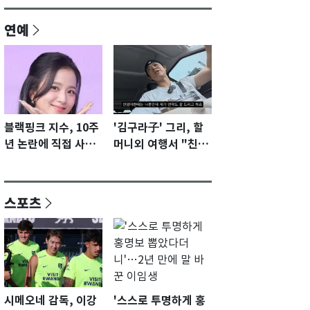
연예
블랙핑크 지수, 10주
'김구라子' 그리, 할
년 논란에 직접 사과
머니외 여행서 "친모
"큰 섭섭함 안겨 미
전라도에 잘 있어"…
안"
유튜브서 언급
스포츠
시메오네 감독, 이강
'스스로 투명하게 홍