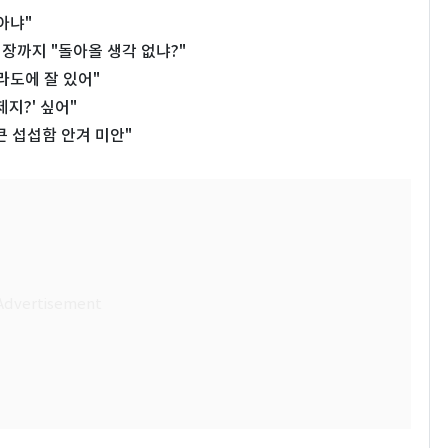
아냐"
시장까지 "돌아올 생각 없냐?"
라도에 잘 있어"
지?' 싶어"
큰 섭섭함 안겨 미안"