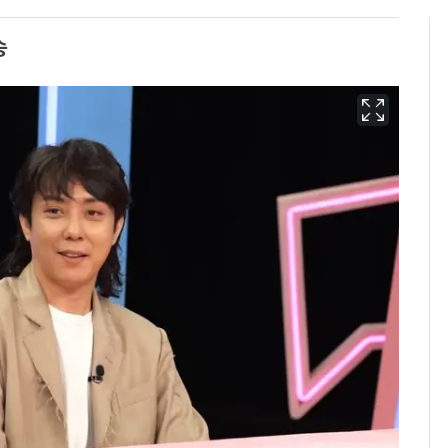
송
13호 태풍 '돌핀' 日오
6
키나와·가고시마현 접
근…26만명 대피령
[단독] 경찰, '김부장'
7