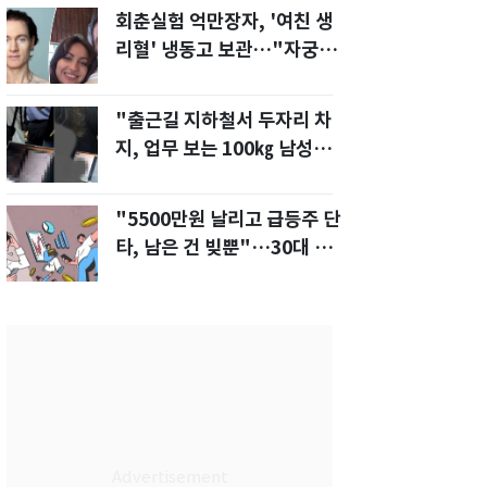
회춘실험 억만장자, '여친 생
리혈' 냉동고 보관…"자궁 내
부 궁금해"
"출근길 지하철서 두자리 차
지, 업무 보는 100㎏ 남성…
부딪히면 신경질"
"5500만원 날리고 급등주 단
타, 남은 건 빚뿐"…30대 여
성 파혼 위기