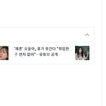
'재혼' 오윤아, 휴가 못간다 "취업한
子 연차 없어"…유튜브 공개