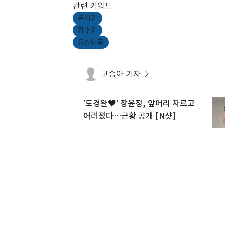
관련 키워드
은지원
장수원
동상이몽
고승아 기자
'도경완♥' 장윤정, 앞머리 자르고
어려졌다…근황 공개 [N샷]