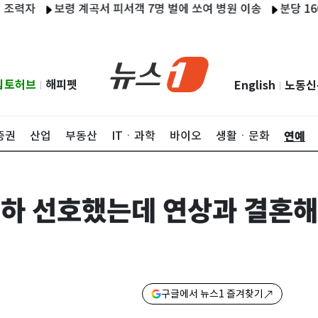
자
보령 계곡서 피서객 7명 벌에 쏘여 병원 이송
분당 1600세
립토허브
해피펫
English
노동신
|
|
연예
증권
산업
부동산
ITㆍ과학
바이오
생활ㆍ문화
연하 선호했는데 연상과 결혼해
구글에서 뉴스1 즐겨찾기