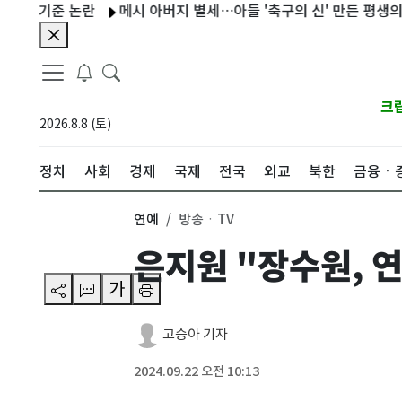
기준 논란
메시 아버지 별세…아들 '축구의 신' 만든 평생의 조력
크
2026.8.8 (토)
정치
사회
경제
국제
전국
외교
북한
금융ㆍ
연예
방송ㆍTV
은지원 "장수원, 
가
고승아 기자
2024.09.22 오전 10:13