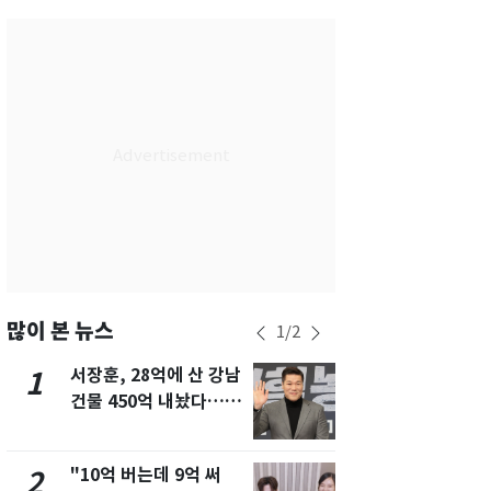
대구
27
℃
인천
26
℃
광주
27
℃
대전
27
℃
울산
26
℃
강릉
20
℃
제주
25
℃
많이 본 뉴스
1
/
2
서장훈, 28억에 산 강남
13호 태풍 '
1
6
건물 450억 내놨다…세
키나와·가고
후 차익 280억 '잭팟'
근…26만명
"10억 버는데 9억 써
[단독] 경찰,
2
7