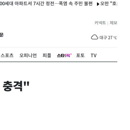
대 아파트서 7시간 정전…폭염 속 주민 불편
오만 "호르무즈 협상 
제주
25
℃
서울
24
℃
커넥트
제보
|
부산
27
℃
문
대구
27
℃
인천
26
℃
스포츠
오피니언
피플
포토
TV
광주
27
℃
대전
27
℃
 충격"
울산
26
℃
강릉
20
℃
제주
25
℃
서울
24
℃
부산
27
℃