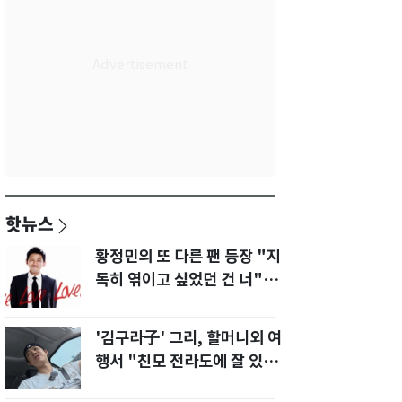
핫뉴스
황정민의 또 다른 팬 등장 "지
독히 엮이고 싶었던 건 너" 폭
로녀 직격
'김구라子' 그리, 할머니외 여
행서 "친모 전라도에 잘 있
어"…유튜브서 언급