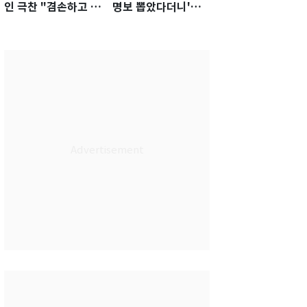
인 극찬 "겸손하고 노
명보 뽑았다더니'…2
력하는 선수…좋은
년 만에 말 바꾼 이임
첫인상"
생