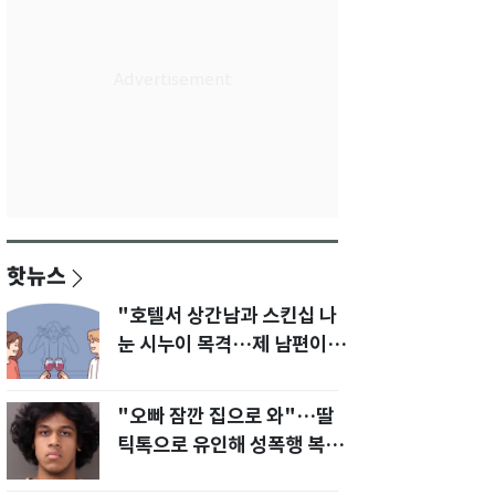
핫뉴스
"호텔서 상간남과 스킨십 나
눈 시누이 목격…제 남편이
입 다물라 하네요"
"오빠 잠깐 집으로 와"…딸
틱톡으로 유인해 성폭행 복수
한 아빠