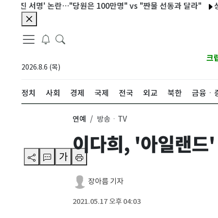
 서명' 논란…"당원은 100만명" vs "짠물 선동과 달라"
상반기 북
크
2026.8.6 (목)
정치
사회
경제
국제
전국
외교
북한
금융ㆍ
연예
방송ㆍTV
이다희, '아일랜드
가
장아름 기자
2021.05.17 오후 04:03