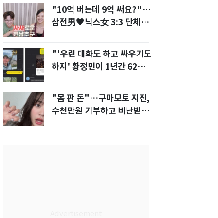
"10억 버는데 9억 써요?"…
삼전男♥닉스女 3:3 단체소
개팅 예능 화제
"'우린 대화도 하고 싸우기도
하지' 황정민이 1년간 62차례
먼저 전화"
"몸 판 돈"…구마모토 지진,
수천만원 기부하고 비난받은
성인물 배우