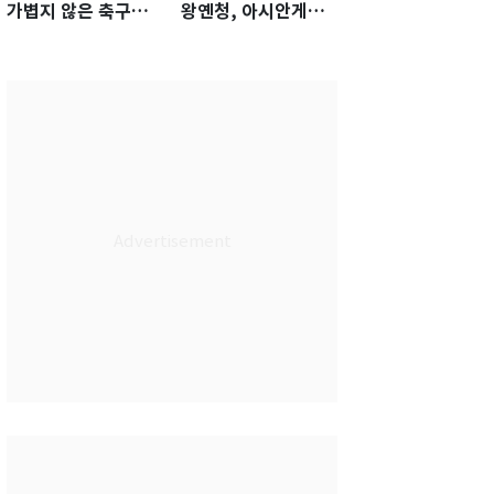
가볍지 않은 축구대
왕옌청, 아시안게임
표팀 '임시 감독' 무게
서 한국전 '표적 등판'
가능성