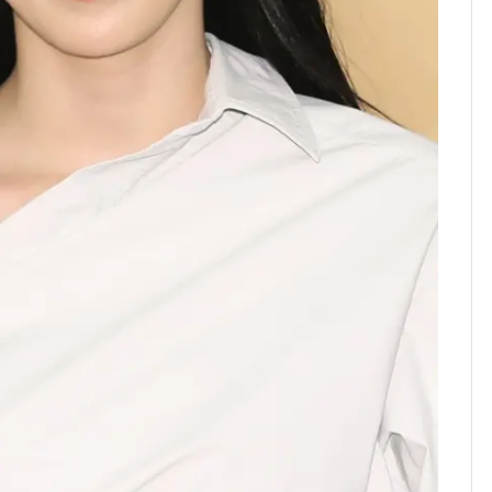
"주주 환원 의미 있게
확대할 것" 약속
"하늘로 떠난 딸과의 약
8
속"…이현주 경사, 세
번째 모발 기부
태풍도 "거긴 너무 뜨거
9
워"…한반도 비켜가는
'돌핀'과 '찬홈'
[단독] 아내 가출하자
10
성매매 여성 부르고 영
아 때려 살해한 친부, 중
형