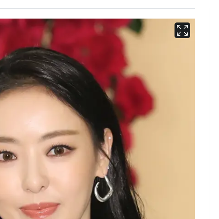
용산 거주 일본인 인플
6
루언서, SNS 라이브방
송 도중 사망
삼성전자·SK하이닉스
7