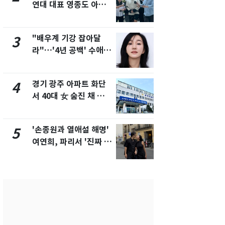
연대 대표 영종도 아파
"주주 환원 
트서 숨진 채 발견
확대할 것" 
"배우계 기강 잡아달
"하늘로 떠
3
8
라"…'4년 공백' 수애,
속"…이현주
SNS 오픈·프로필 공개
번째 모발 
화제
경기 광주 아파트 화단
태풍도 "거
4
9
서 40대 女 숨진 채 발
워"…한반도
견…시신 옆엔 '이불'
'돌핀'과 '찬
'손종원과 열애설 해명'
[단독] 아내
5
10
여연희, 파리서 '진짜 연
성매매 여성
인'과 입맞춤…훈남이
아 때려 살해
네 [N샷]
형