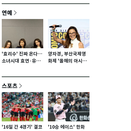
연예
'효리수' 진짜 온다…
양자경, 부산국제영
소녀시대 효연·유리·
화제 '올해의 아시아
수영 유닛 출격 [N이
영화인상' 수상…15
슈]
년만에 부산 온다
스포츠
'16일 간 4경기' 결코
'10승 에이스' 한화