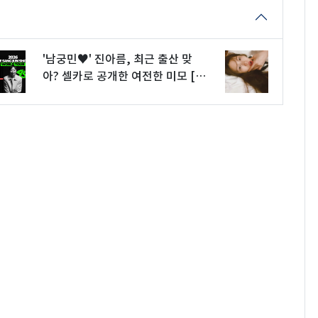
'남궁민♥' 진아름, 최근 출산 맞
아? 셀카로 공개한 여전한 미모 [N
샷]