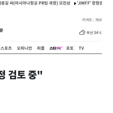
씨(아시아나항공 PR팀 과장) 모친상
'JIMFF' 장항준 "안재홍, 
제주
31
℃
커넥트
제보
|
서울
35
℃
문
부산
34
℃
대구
36
℃
스포츠
오피니언
피플
포토
TV
인천
36
℃
광주
35
℃
정 검토 중"
대전
35
℃
울산
31
℃
강릉
30
℃
제주
31
℃
서울
35
℃