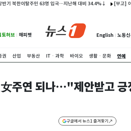
한이탈주민 63명 입국…지난해 대비 34.4%↓
[부고] 이중길 
립토허브
해피펫
English
노동신
|
|
연예
증권
산업
부동산
ITㆍ과학
바이오
생활ㆍ문화
' 女주연 되나…"제안받고 긍
구글에서 뉴스1 즐겨찾기