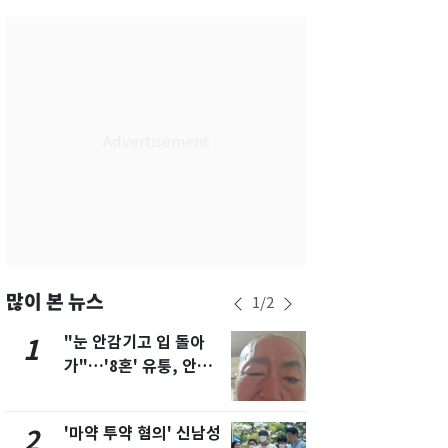
부산
34
℃
대구
36
℃
인천
36
℃
광주
35
℃
대전
35
℃
울산
31
℃
강릉
30
℃
제주
31
℃
많이 본 뉴스
1
/
2
"눈 안감기고 입 돌아
용산 거주 
1
6
가"…'8혼' 유퉁, 안면
루언서, SN
마비 근황 유튜브서 공
송 도중 사망
개
'마약 투약 혐의' 신남성
삼성전자·S
2
7