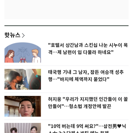
핫뉴스
"호텔서 상간남과 스킨십 나눈 시누이 목
격…제 남편이 입 다물라 하네요"
태국행 기내 그 남자, 잠든 여승객 성추
행…"바지에 체액까지 묻었다"
허지웅 "우리가 지지했던 인간들이 이 꼴
만들어"…형소법 개정안에 발끈
"10억 버는데 9억 써요?"…삼전男♥닉