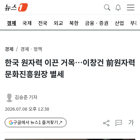
회
경제
국제
전국
외교
북한
금융ㆍ증권
산업
부동
경제
경제ㆍ정책
한국 원자력 이끈 거목…이창건 前원자력
문화진흥원장 별세
김승준 기자
2026.07.08 오후 12:38
가
구글에서 뉴스1 즐겨찾기