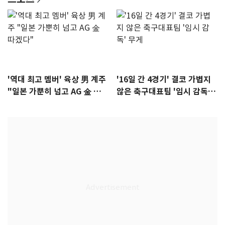
'역대 최고 멤버' 육상 男 계주
'16일 간 4경기' 결코 가볍지
"일본 가뿐히 넘고 AG 金 따겠
않은 축구대표팀 '임시 감독'
다"
무게