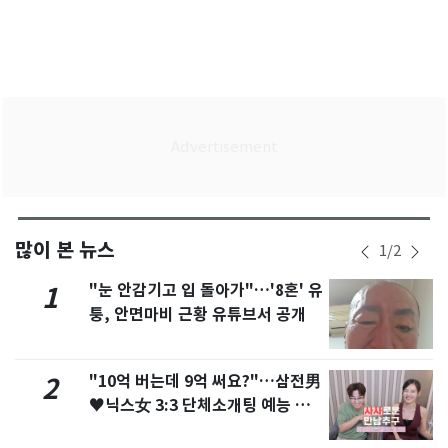
많이 본 뉴스
1
/
2
"눈 안감기고 입 돌아가"…'8혼' 유
1
퉁, 안면마비 근황 유튜브서 공개
"10억 버는데 9억 써요?"…삼전男
2
♥닉스女 3:3 단체소개팅 예능 화
제