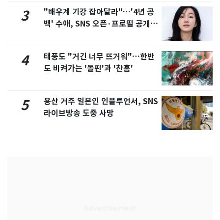
"배우계 기강 잡아달라"…'4년 공
3
백' 수애, SNS 오픈·프로필 공개
화제
태풍도 "거긴 너무 뜨거워"…한반
4
도 비켜가는 '돌핀'과 '찬홈'
용산 거주 일본인 인플루언서, SNS
5
라이브방송 도중 사망