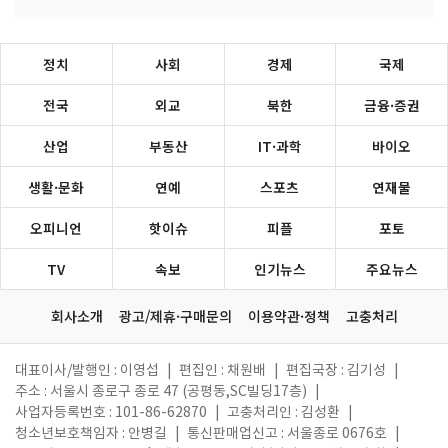
정치
사회
경제
국제
전국
외교
북한
금융·증권
산업
부동산
IT·과학
바이오
생활·문화
연예
스포츠
연재물
오피니언
핫이슈
피플
포토
TV
속보
인기뉴스
주요뉴스
회사소개
광고/제휴·구매문의
이용약관·정책
고충처리
대표이사/발행인 : 이영섭
|
편집인 : 채원배
|
편집국장 : 김기성
|
주소 : 서울시 종로구 종로 47 (공평동,SC빌딩17층)
|
사업자등록번호 : 101-86-62870
|
고충처리인 : 김성환
|
청소년보호책임자 : 안병길
|
통신판매업신고 : 서울종로 0676호
|