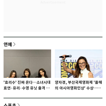
연예
'효리수' 진짜 온다…소녀시대
양자경, 부산국제영화제 '올해
효연·유리·수영 유닛 출격 [N
의 아시아영화인상' 수상…15
이슈]
년만에 부산 온다
스포츠