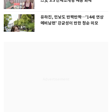
스女 3:3 단체소개팅 예능 화제
유하진, 민낯도 반짝반짝…'14세 연상
예비남편' 강균성이 반한 청순 미모