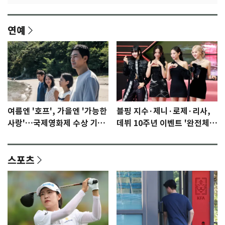
연예
여름엔 '호프', 가을엔 '가능한
블핑 지수·제니·로제·리사,
사랑'…국제영화제 수상 기대
데뷔 10주년 이벤트 '완전체'
감 [N이슈]
참석 확정…기대감 UP
스포츠