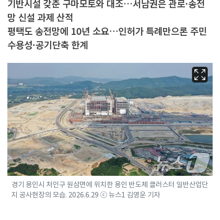
기반시설 갖춘 구마모토와 대조…서남권은 관로·송전
망 신설 과제 산적
평택도 송전망에 10년 소요…인허가 특례만으론 주민
수용성·공기단축 한계
경기 용인시 처인구 원삼면에 위치한 용인 반도체 클러스터 일반산업단
지 공사현장의 모습. 2026.6.29 ⓒ 뉴스1 김영운 기자