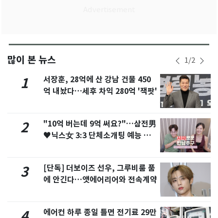
많이 본 뉴스
1
/
2
서장훈, 28억에 산 강남 건물 450
1
억 내놨다…세후 차익 280억 '잭팟'
"10억 버는데 9억 써요?"…삼전男
2
♥닉스女 3:3 단체소개팅 예능 화
제
[단독] 더보이즈 선우, 그루비룸 품
3
에 안긴다…앳에어리어와 전속계약
에어컨 하루 종일 틀면 전기료 29만
4