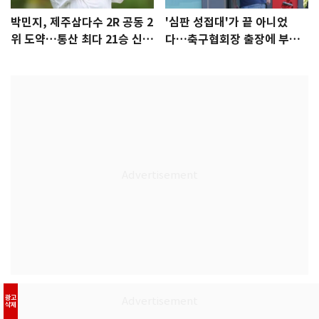
박민지, 제주삼다수 2R 공동 2
'심판 성접대'가 끝 아니었
위 도약…통산 최다 21승 신기
다…축구협회장 출장에 부인
록 도전
3회 동반 '펑펑'
광고
삭제
핫뉴스