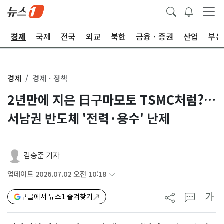
회
경제
국제
전국
외교
북한
금융ㆍ증권
산업
부동
경제
경제ㆍ정책
2년만에 지은 日구마모토 TSMC처럼?…
서남권 반도체 '전력·용수' 난제
김승준 기자
업데이트 2026.07.02 오전 10:18
가
구글에서 뉴스1 즐겨찾기