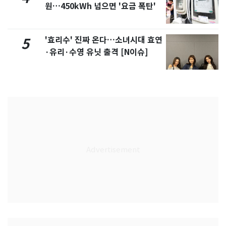
원…450kWh 넘으면 '요금 폭탄'
'효리수' 진짜 온다…소녀시대 효연
5
·유리·수영 유닛 출격 [N이슈]