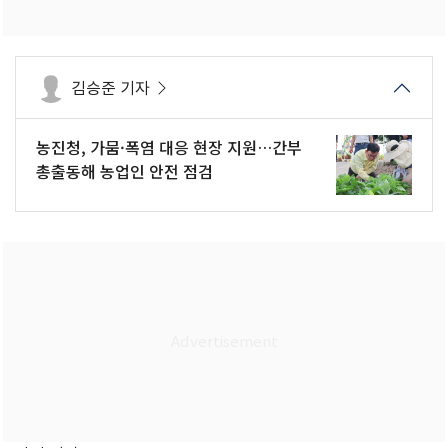
김승준 기자
농진청, 가뭄·폭염 대응 현장 지원…간부
총출동해 농업인 안전 점검