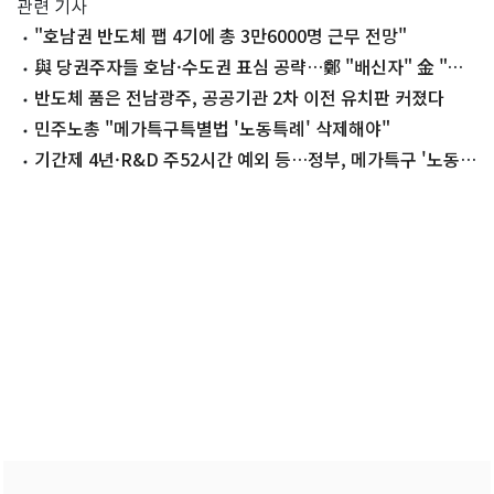
관련 기사
"호남권 반도체 팹 4기에 총 3만6000명 근무 전망"
與 당권주자들 호남·수도권 표심 공략…鄭 "배신자" 金 "반
명" 공방 격화
반도체 품은 전남광주, 공공기관 2차 이전 유치판 커졌다
민주노총 "메가특구특별법 '노동특례' 삭제해야"
기간제 4년·R&D 주52시간 예외 등…정부, 메가특구 '노동규
제 특례' 검토