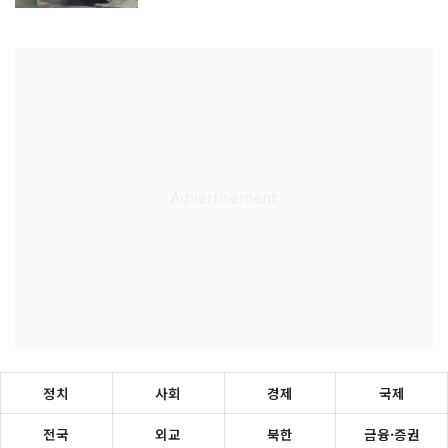
정치
사회
경제
국제
전국
외교
북한
금융·증권