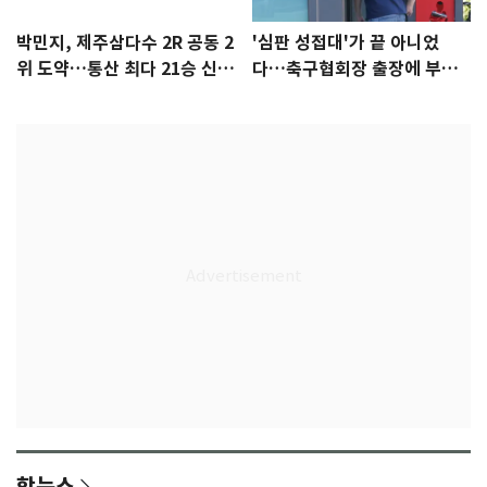
박민지, 제주삼다수 2R 공동 2
'심판 성접대'가 끝 아니었
위 도약…통산 최다 21승 신기
다…축구협회장 출장에 부인
록 도전
3회 동반 '펑펑'
핫뉴스