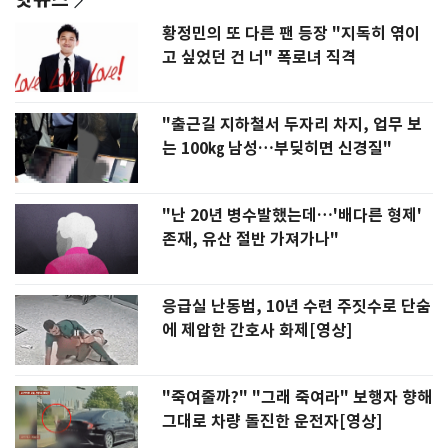
황정민의 또 다른 팬 등장 "지독히 엮이
고 싶었던 건 너" 폭로녀 직격
"출근길 지하철서 두자리 차지, 업무 보
는 100㎏ 남성…부딪히면 신경질"
"난 20년 병수발했는데…'배다른 형제'
존재, 유산 절반 가져가나"
응급실 난동범, 10년 수련 주짓수로 단숨
에 제압한 간호사 화제[영상]
"죽여줄까?" "그래 죽여라" 보행자 향해
그대로 차량 돌진한 운전자[영상]