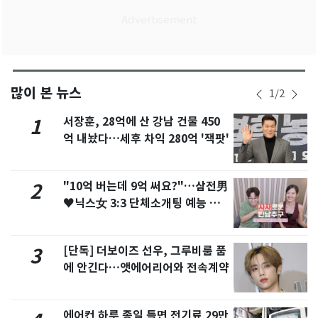
많이 본 뉴스
1
/
2
서장훈, 28억에 산 강남 건물 450
1
억 내놨다…세후 차익 280억 '잭팟'
"10억 버는데 9억 써요?"…삼전男
2
♥닉스女 3:3 단체소개팅 예능 화
제
[단독] 더보이즈 선우, 그루비룸 품
3
에 안긴다…앳에어리어와 전속계약
에어컨 하루 종일 틀면 전기료 29만