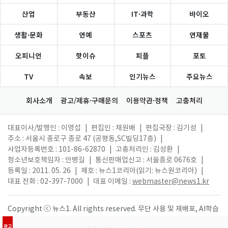
산업
부동산
IT·과학
바이오
생활·문화
연예
스포츠
연재물
오피니언
핫이슈
피플
포토
TV
속보
인기뉴스
주요뉴스
회사소개
광고/제휴·구매문의
이용약관·정책
고충처리
대표이사/발행인 : 이영섭
|
편집인 : 채원배
|
편집국장 : 김기성
|
주소 : 서울시 종로구 종로 47 (공평동,SC빌딩17층)
|
사업자등록번호 : 101-86-62870
|
고충처리인 : 김성환
|
청소년보호책임자 : 안병길
|
통신판매업신고 : 서울종로 0676호
|
등록일 : 2011. 05. 26
|
제호 : 뉴스1코리아(읽기: 뉴스원코리아)
|
대표 전화 : 02-397-7000
|
대표 이메일 :
webmaster@news1.kr
Copyright ⓒ 뉴스1. All rights reserved. 무단 사용 및 재배포, AI학습
활용 금지.
광고