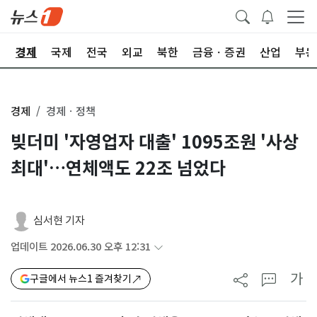
회
경제
국제
전국
외교
북한
금융ㆍ증권
산업
부동
경제
경제ㆍ정책
빚더미 '자영업자 대출' 1095조원 '사상
최대'…연체액도 22조 넘었다
심서현 기자
업데이트 2026.06.30 오후 12:31
가
구글에서 뉴스1 즐겨찾기