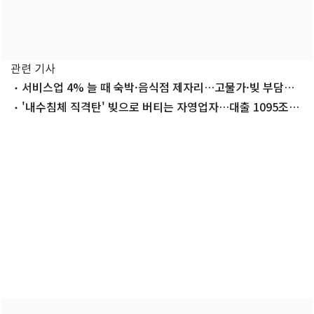
관련 기사
서비스업 4% 늘 때 숙박·음식점 제자리…고물가·빚 부담에
자영업 몸살
'내수침체 직격탄' 빚으로 버티는 자영업자…대출 1095조
'사상 최대'