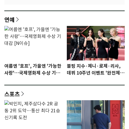
연예
여름엔 '호프', 가을엔 '가능한
블핑 지수·제니·로제·리사,
사랑'…국제영화제 수상 기대
데뷔 10주년 이벤트 '완전체'
감 [N이슈]
참석 확정…기대감 UP
스포츠