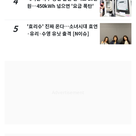
4
원…450kWh 넘으면 '요금 폭탄'
'효리수' 진짜 온다…소녀시대 효연
5
·유리·수영 유닛 출격 [N이슈]