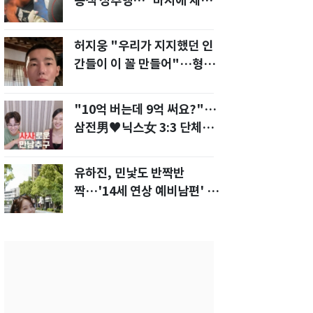
승객 성추행…"바지에 체액
까지 묻었다"
허지웅 "우리가 지지했던 인
간들이 이 꼴 만들어"…형소
법 개정안에 발끈
"10억 버는데 9억 써요?"…
삼전男♥닉스女 3:3 단체소
개팅 예능 화제
유하진, 민낯도 반짝반
짝…'14세 연상 예비남편' 강
균성이 반한 청순 미모