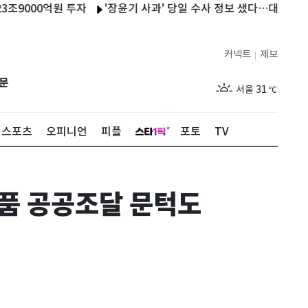
000억원 투자
'장윤기 사과' 당일 수사 정보 샜다…대구경찰청 등
커넥트
제보
|
제주
27
℃
문
서울
31
℃
부산
27
℃
스포츠
오피니언
피플
포토
TV
대구
28
℃
인천
29
℃
제품 공공조달 문턱도
광주
27
℃
대전
27
℃
울산
26
℃
강릉
24
℃
제주
27
℃