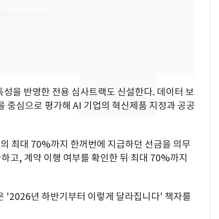
펄펄 끓는 서울, 40도
7
돌파하나…한낮 39도
폭염[오늘날씨]
[단독]"이번 역은 신논
8
현, 토스역입니다"…서
울 지하철에 토스 이름
 특성을 반영한 전용 심사트랙도 신설한다. 데이터 보
새겼다
SK하이닉스 또 프리마
을 중심으로 평가해 AI 기업의 혁신제품 지정과 공공
9
켓 하한가…달랑 11주
에 시초가 소동
의 최대 70%까지 한꺼번에 지급하던 선금을 의무
"캐리비안 베이 여자 탈
10
하고, 계약 이행 여부를 확인한 뒤 최대 70%까지
의실에 남자가 있어
요"…경찰 수사
은 '2026년 하반기부터 이렇게 달라집니다' 책자를