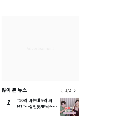
서울
31
℃
부산
27
℃
대구
28
℃
인천
29
℃
광주
27
℃
대전
27
℃
울산
26
℃
강릉
24
℃
제주
27
℃
많이 본 뉴스
1
/
2
"10억 버는데 9억 써
삼성전자·S
1
6
요?"…삼전男♥닉스女
"주주 환원 
3:3 단체소개팅 예능 화
확대할 것" 