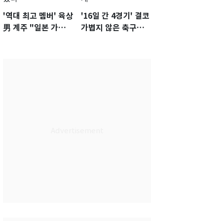
'역대 최고 멤버' 육상
'16일 간 4경기' 결코
男 계주 "일본 가뿐히
가볍지 않은 축구대
넘고 AG 金 따겠다"
표팀 '임시 감독' 무게