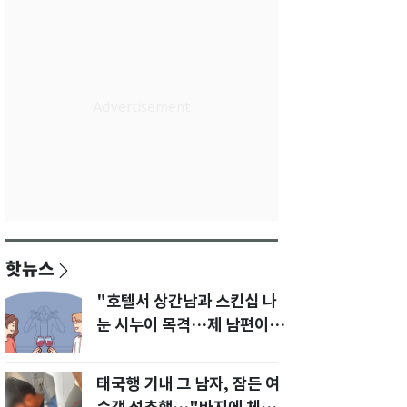
핫뉴스
"호텔서 상간남과 스킨십 나
눈 시누이 목격…제 남편이
입 다물라 하네요"
태국행 기내 그 남자, 잠든 여