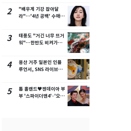
제
"배우계 기강 잡아달
펄펄 끓는 서
2
7
라"…'4년 공백' 수애,
돌파하나…한
SNS 오픈·프로필 공개
폭염[오늘날
화제
태풍도 "거긴 너무 뜨거
[단독]"이번
3
8
워"…한반도 비켜가는
현, 토스역
'돌핀'과 '찬홈'
울 지하철에
새겼다
용산 거주 일본인 인플
SK하이닉스
4
9
루언서, SNS 라이브방
켓 하한가…
송 도중 사망
에 시초가 
톰 홀랜드♥젠데이아 부
"캐리비안 
5
10
부 '스파이더맨4'·'오디
의실에 남자
세이'로 극장 장악
요"…경찰 