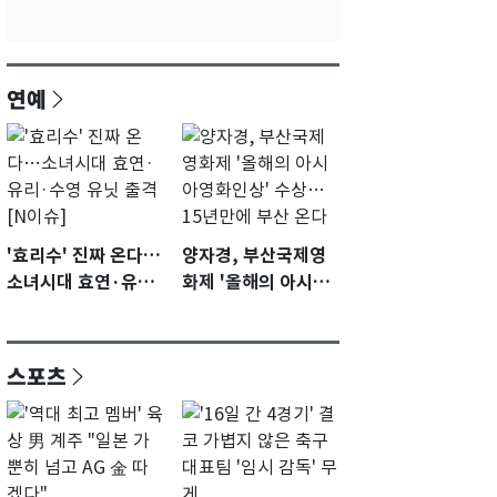
연예
'효리수' 진짜 온다…
양자경, 부산국제영
소녀시대 효연·유리·
화제 '올해의 아시아
수영 유닛 출격 [N이
영화인상' 수상…15
슈]
년만에 부산 온다
스포츠