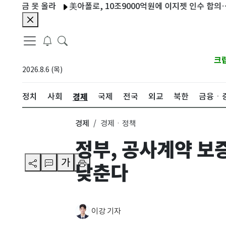
금 못 올라
美아폴로, 10조9000억원에 이지젯 인수 합의…상장
크
2026.8.6 (목)
경제
정치
사회
국제
전국
외교
북한
금융ㆍ
경제
경제ㆍ정책
정부, 공사계약 보
가
낮춘다
이강 기자