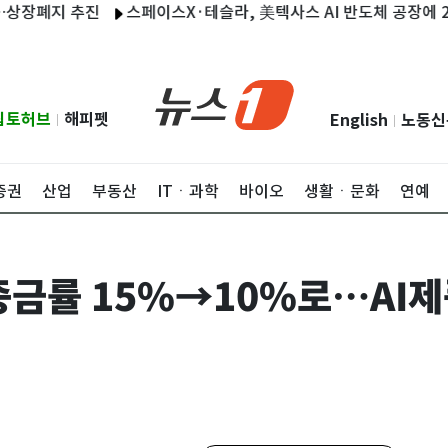
폐지 추진
스페이스X·테슬라, 美텍사스 AI 반도체 공장에 23조9
립토허브
해피펫
English
노동신
|
|
증권
산업
부동산
ITㆍ과학
바이오
생활ㆍ문화
연예
증금률 15%→10%로…AI