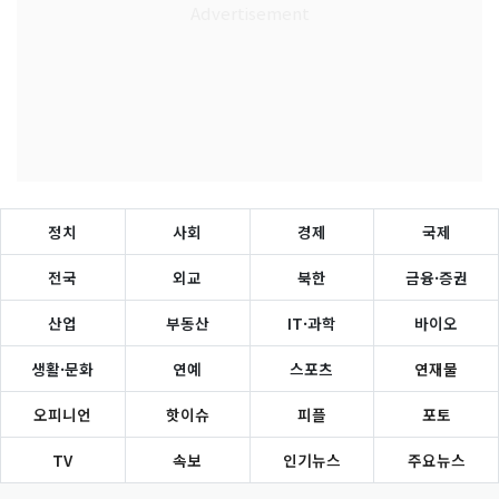
정치
사회
경제
국제
전국
외교
북한
금융·증권
산업
부동산
IT·과학
바이오
생활·문화
연예
스포츠
연재물
오피니언
핫이슈
피플
포토
TV
속보
인기뉴스
주요뉴스