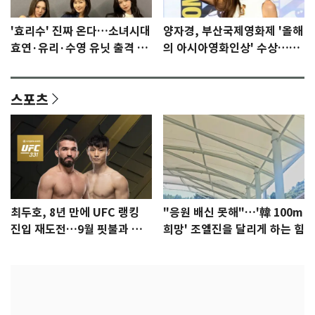
'효리수' 진짜 온다…소녀시대
양자경, 부산국제영화제 '올해
효연·유리·수영 유닛 출격 [N
의 아시아영화인상' 수상…15
이슈]
년만에 부산 온다
스포츠
최두호, 8년 만에 UFC 랭킹
"응원 배신 못해"…'韓 100m
진입 재도전…9월 핏불과 대
희망' 조엘진을 달리게 하는 힘
결