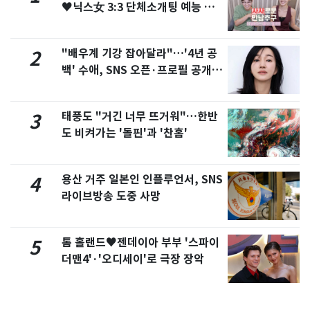
♥닉스女 3:3 단체소개팅 예능 화
제
"배우계 기강 잡아달라"…'4년 공
2
백' 수애, SNS 오픈·프로필 공개
화제
태풍도 "거긴 너무 뜨거워"…한반
3
도 비켜가는 '돌핀'과 '찬홈'
용산 거주 일본인 인플루언서, SNS
4
라이브방송 도중 사망
톰 홀랜드♥젠데이아 부부 '스파이
5
더맨4'·'오디세이'로 극장 장악