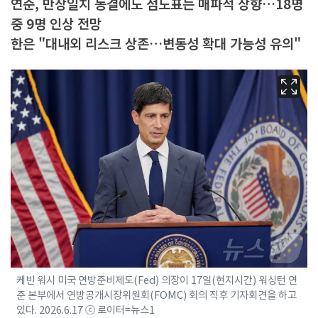
연준, 만장일치 동결에도 점도표는 매파적 상향…18명
중 9명 인상 전망
한은 "대내외 리스크 상존…변동성 확대 가능성 유의"
케빈 워시 미국 연방준비제도(Fed) 의장이 17일(현지시간) 워싱턴 연
준 본부에서 연방공개시장위원회(FOMC) 회의 직후 기자회견을 하고
있다. 2026.6.17 ⓒ 로이터=뉴스1