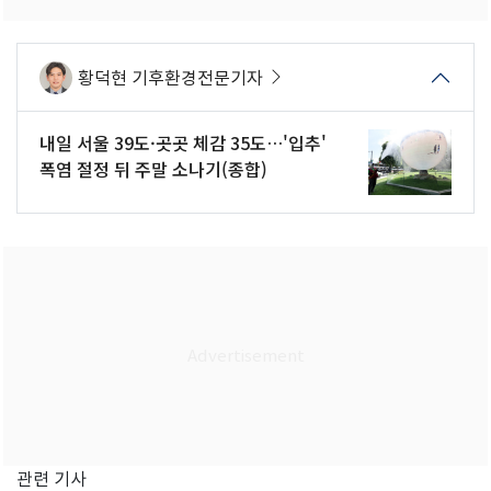
황덕현 기후환경전문기자
내일 서울 39도·곳곳 체감 35도…'입추'
폭염 절정 뒤 주말 소나기(종합)
관련 기사