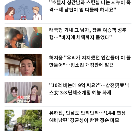
"호텔서 상간남과 스킨십 나눈 시누이 목
격…제 남편이 입 다물라 하네요"
태국행 기내 그 남자, 잠든 여승객 성추
행…"바지에 체액까지 묻었다"
허지웅 "우리가 지지했던 인간들이 이 꼴
만들어"…형소법 개정안에 발끈
"10억 버는데 9억 써요?"…삼전男♥닉
스女 3:3 단체소개팅 예능 화제
유하진, 민낯도 반짝반짝…'14세 연상
예비남편' 강균성이 반한 청순 미모