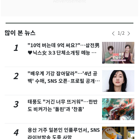
많이 본 뉴스
1
/
2
"10억 버는데 9억 써요?"…삼전男
1
♥닉스女 3:3 단체소개팅 예능 화
제
"배우계 기강 잡아달라"…'4년 공
2
백' 수애, SNS 오픈·프로필 공개
화제
태풍도 "거긴 너무 뜨거워"…한반
3
도 비켜가는 '돌핀'과 '찬홈'
용산 거주 일본인 인플루언서, SNS
4
라이브방송 도중 사망