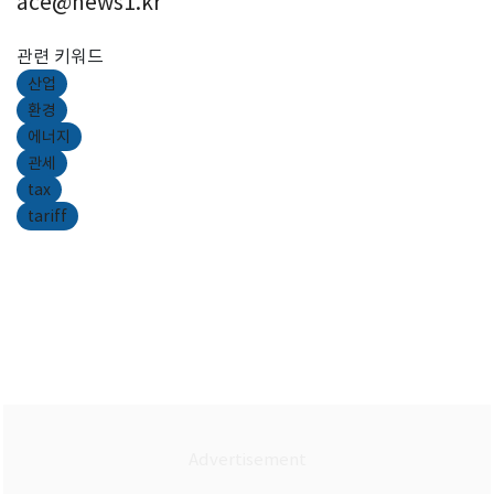
ace@news1.kr
관련 키워드
산업
환경
에너지
관세
tax
tariff