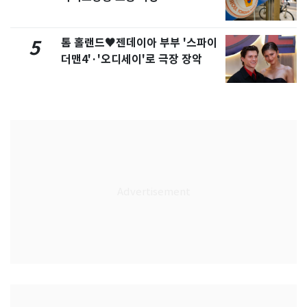
톰 홀랜드♥젠데이아 부부 '스파이
5
더맨4'·'오디세이'로 극장 장악