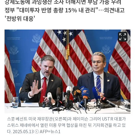
강제노동에 과잉생산 조사 더해지면 부담 가중 우려
정부 "대미투자 반영 총량 15% 내 관리"…의견내고
'전방위 대응'
스콧 베선트 미국 재무장관(오른쪽)과 제이미슨 그리어 USTR 대표가
스위스 제네바에서 열린 미중 무역 협상을 마친 뒤 기자회견을 하고 있
다. 2025.05.13 ⓒ AFP=뉴스1