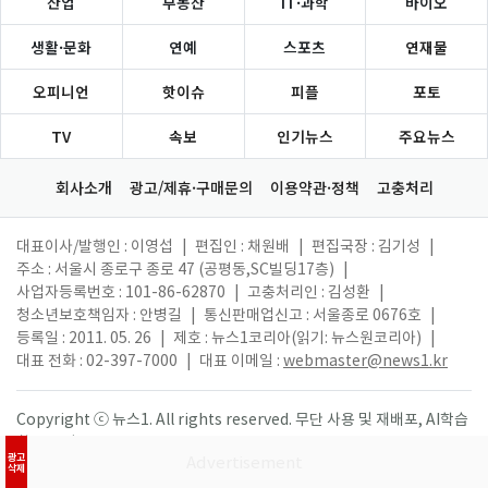
산업
부동산
IT·과학
바이오
생활·문화
연예
스포츠
연재물
오피니언
핫이슈
피플
포토
TV
속보
인기뉴스
주요뉴스
회사소개
광고/제휴·구매문의
이용약관·정책
고충처리
대표이사/발행인 : 이영섭
|
편집인 : 채원배
|
편집국장 : 김기성
|
주소 : 서울시 종로구 종로 47 (공평동,SC빌딩17층)
|
사업자등록번호 : 101-86-62870
|
고충처리인 : 김성환
|
청소년보호책임자 : 안병길
|
통신판매업신고 : 서울종로 0676호
|
등록일 : 2011. 05. 26
|
제호 : 뉴스1코리아(읽기: 뉴스원코리아)
|
대표 전화 : 02-397-7000
|
대표 이메일 :
webmaster@news1.kr
Copyright ⓒ 뉴스1. All rights reserved. 무단 사용 및 재배포, AI학습
활용 금지.
광고
삭제