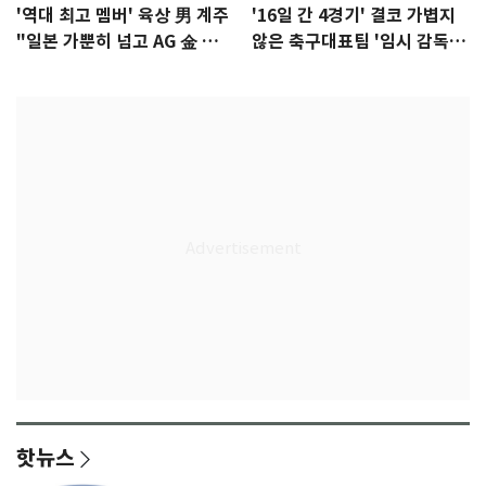
'역대 최고 멤버' 육상 男 계주
'16일 간 4경기' 결코 가볍지
"일본 가뿐히 넘고 AG 金 따겠
않은 축구대표팀 '임시 감독'
다"
무게
핫뉴스