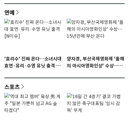
연예
'효리수' 진짜 온다…소녀시대
양자경, 부산국제영화제 '올해
효연·유리·수영 유닛 출격 [N
의 아시아영화인상' 수상…15
이슈]
년만에 부산 온다
스포츠