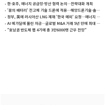
한·호주, 에너지 공급망·방산 협력 논의…전략대화 개최
'꿈의 배터리' 전고체 기술 드론에 적용…해양드론기술·솔리
텍 맞손
정부, 英에 러시아산 LNG 제재 '한국 예외' 요청…에너지 안
보 우려 전달
AI 메가딜에 몰린 자금…글로벌 M&A 거래 5년 만에 최대 전
망
"호남권 반도체 팹 4기에 총 3만6000명 근무 전망"