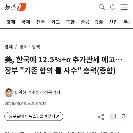
회
경제
국제
전국
외교
북한
금융ㆍ증권
산업
부동
경제
경제ㆍ정책
美, 한국에 12.5%+α 추가관세 예고…
정부 "기존 합의 틀 사수" 총력(종합)
황덕현 기후환경전문기자
2026.06.03 오후 09:35
가
구글에서 뉴스1 즐겨찾기