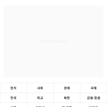
정치
사회
경제
국제
전국
외교
북한
금융·증권