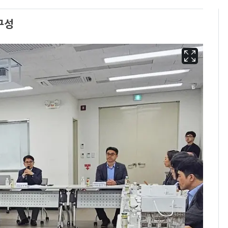
구성
13호 태풍 '돌핀' 日오
6
키나와·가고시마현 접
근…26만명 대피령
"캐리비안 베이 여자 탈
7