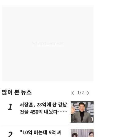
서울
32
℃
부산
29
℃
대구
30
℃
인천
31
℃
광주
30
℃
대전
28
℃
울산
28
℃
강릉
26
℃
많이 본 뉴스
1
/
2
제주
29
℃
서장훈, 28억에 산 강남
13호 태풍 '
1
6
건물 450억 내놨다…세
키나와·가고
후 차익 280억 '잭팟'
근…26만명
"10억 버는데 9억 써
"캐리비안 
2
7