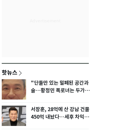
핫뉴스
"단둘만 있는 밀폐된 공간과
술…황정민 폭로녀는 두가지
에 집착했다"
서장훈, 28억에 산 강남 건물
450억 내놨다…세후 차익
280억 '잭팟'