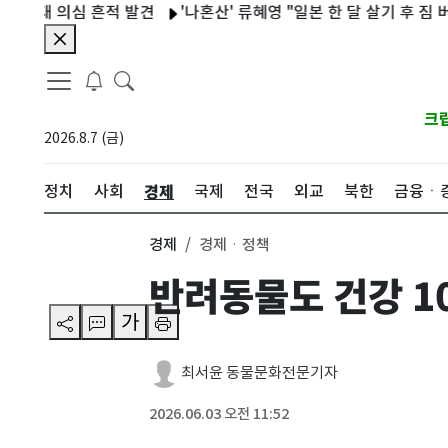
의심 흔적 발견
'나혼산' 류혜영 "일본 한 달 살기 후 짐 버리기 프
크
2026.8.7 (금)
경제
정치
사회
국제
전국
외교
북한
금융ㆍ
경제
경제ㆍ정책
반려동물도 건강 1
가
최서윤 동물문화전문기자
2026.06.03 오전 11:52