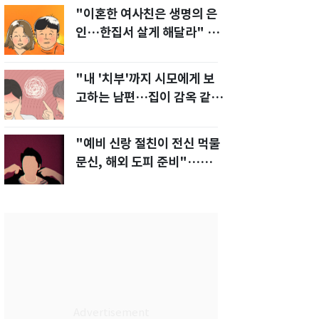
"이혼한 여사친은 생명의 은
인…한집서 살게 해달라" 남
편 요구에 '절망'
"내 '치부'까지 시모에게 보
고하는 남편…집이 감옥 같
다" 아내 고통
"예비 신랑 절친이 전신 먹물
문신, 해외 도피 준비"…예비
신부 '혼란'