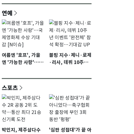
연예
여름엔 '호프', 가을
블핑 지수·제니·로제
엔 '가능한 사랑'…국
·리사, 데뷔 10주년
제영화제 수상 기대
이벤트 '완전체' 참석
감 [N이슈]
확정…기대감 UP
스포츠
박민지, 제주삼다수
'심판 성접대'가 끝 아