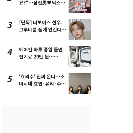
요?"…삼전男♥닉스女
의실에 남자
3:3 단체소개팅 예능 화
요"…경찰 
제
[단독] 더보이즈 선우,
[단독]중수
3
8
그루비룸 품에 안긴다…
수사관 경력
앳에어리어와 전속계약
진…법무사·
택' 유지
에어컨 하루 종일 틀면
전남광주 화
4
9
전기료 29만 원…
교통사고로 
450kWh 넘으면 '요금
지…6명 부
폭탄'
'효리수' 진짜 온다…소
축구협회, 
5
10
녀시대 효연·유리·수영
들 10여명 대
유닛 출격 [N이슈]
대' 의혹…
픽 예선 등