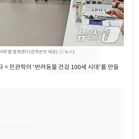
의실에 남자가 있어
요"…경찰 수사
[단독]중수청 가는 검찰
8
수사관 경력 합산 추
진…법무사·집행관 '혜
택' 유지
전남광주 화정역 인근서
체'를 발족했다(검역본부 제공). ⓒ 뉴스1
9
교통사고로 40대 심정
= 민관학이 '반려동물 건강 100세 시대'를 만들
지…6명 부상
축구협회, 외국인 심판
10
들 10여명 대상 '성 접
대' 의혹…월드컵·올림
픽 예선 등