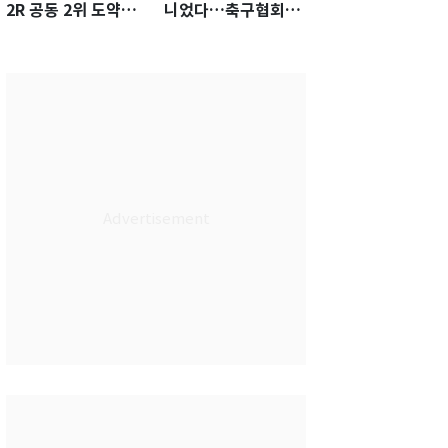
2R 공동 2위 도약…
니었다…축구협회장
통산 최다 21승 신기
출장에 부인 3회 동반
록 도전
'펑펑'