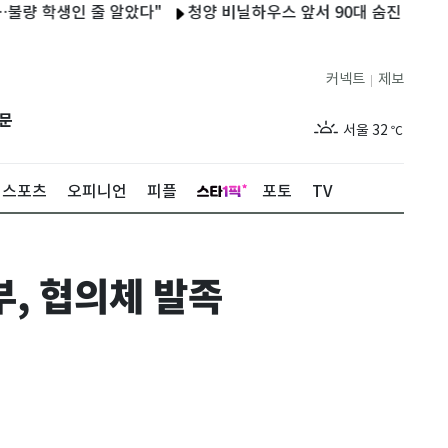
생인 줄 알았다"
청양 비닐하우스 앞서 90대 숨진 채 발견…온열질
커넥트
제보
|
제주
29
℃
문
서울
32
℃
부산
29
℃
스포츠
오피니언
피플
포토
TV
대구
30
℃
인천
31
℃
, 협의체 발족
광주
30
℃
대전
28
℃
울산
28
℃
강릉
26
℃
제주
29
℃