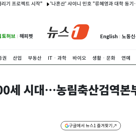
로젝트 시작"
'나혼산' 샤이니 민호 "류혜영과 대학 동기…불량 학
립토허브
해피펫
English
노동신
|
|
증권
산업
부동산
ITㆍ과학
바이오
생활ㆍ문화
연예
00세 시대…농림축산검역본부
구글에서 뉴스1 즐겨찾기