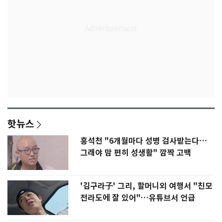
핫뉴스
홍석천 "6개월마다 성병 검사받는다…
그래야 맘 편히 성생활" 깜짝 고백
'김구라子' 그리, 할머니외 여행서 "친모
전라도에 잘 있어"…유튜브서 언급