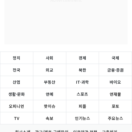
정치
사회
경제
국제
전국
외교
북한
금융·증권
산업
부동산
IT·과학
바이오
생활·문화
연예
스포츠
연재물
오피니언
핫이슈
피플
포토
TV
속보
인기뉴스
주요뉴스