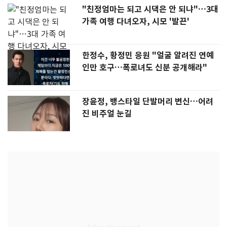
"친정엄마는 되고 시댁은 안 되냐"…3대
가족 여행 다녀오자, 시모 '발끈'
한정수, 황정민 응원 "얼굴 알려진 연예
인만 호구…폭로녀도 신분 공개해라"
장윤정, 뱅스타일 단발머리 변신…어려
진 비주얼 눈길