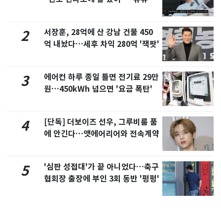
서 언급
서장훈, 28억에 산 강남 건물 450
2
억 내놨다…세후 차익 280억 '잭팟'
에어컨 하루 종일 틀면 전기료 29만
3
원…450kWh 넘으면 '요금 폭탄'
[단독] 더보이즈 선우, 그루비룸 품
4
에 안긴다…앳에어리어와 전속계약
'심판 성접대'가 끝 아니었다…축구
5
협회장 출장에 부인 3회 동반 '펑펑'