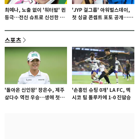
최예나, 노출 없이 '워터밤' 퀸
'JYP 걸그룹' 아워벌스데이,
등극…전신 슈트로 신선한 충
첫 싱글 콘셉트 포토 공개…청
격 [N샷]
량·키치
스포츠
'돌아온 신인왕' 장은수, 제주
'손흥민 슈팅 0개' LA FC, 멕
삼다수 역전 우승…생애 첫승
시코 팀 톨루카에 1-0 진땀승
감격