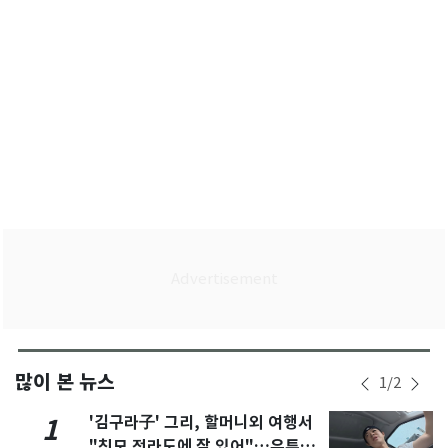
많이 본 뉴스
1
/
2
'김구라子' 그리, 할머니외 여행서
1
"친모 전라도에 잘 있어"…유튜브