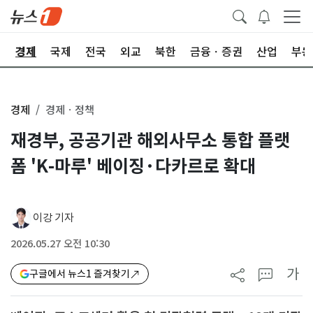
회
경제
국제
전국
외교
북한
금융ㆍ증권
산업
부동
경제
경제ㆍ정책
재경부, 공공기관 해외사무소 통합 플랫
폼 'K-마루' 베이징·다카르로 확대
이강 기자
2026.05.27 오전 10:30
가
구글에서 뉴스1 즐겨찾기