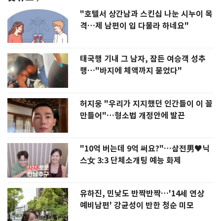
"호텔서 상간남과 스킨십 나눈 시누이 목
격…제 남편이 입 다물라 하네요"
태국행 기내 그 남자, 잠든 여승객 성추
행…"바지에 체액까지 묻었다"
허지웅 "우리가 지지했던 인간들이 이 꼴
만들어"…형소법 개정안에 발끈
"10억 버는데 9억 써요?"…삼전男♥닉
스女 3:3 단체소개팅 예능 화제
유하진, 민낯도 반짝반짝…'14세 연상
예비남편' 강균성이 반한 청순 미모