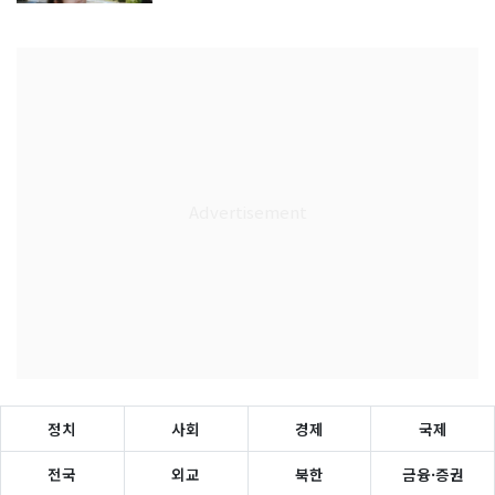
정치
사회
경제
국제
전국
외교
북한
금융·증권