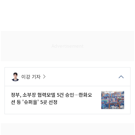
이강 기자
정부, 소부장 협력모델 5건 승인…한화오
션 등 '슈퍼을' 5곳 선정