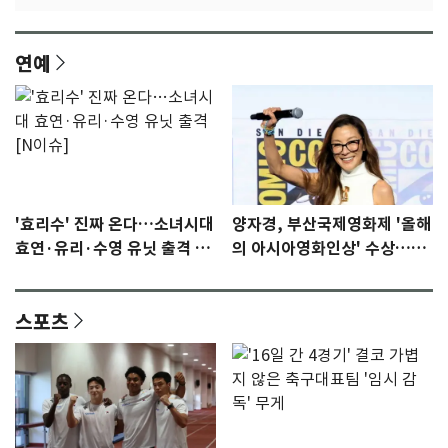
연예
'효리수' 진짜 온다…소녀시대
양자경, 부산국제영화제 '올해
효연·유리·수영 유닛 출격 [N
의 아시아영화인상' 수상…15
이슈]
년만에 부산 온다
스포츠