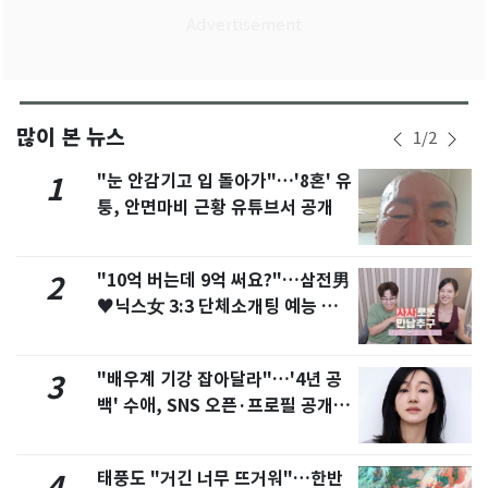
많이 본 뉴스
1
/
2
"눈 안감기고 입 돌아가"…'8혼' 유
1
퉁, 안면마비 근황 유튜브서 공개
"10억 버는데 9억 써요?"…삼전男
2
♥닉스女 3:3 단체소개팅 예능 화
제
"배우계 기강 잡아달라"…'4년 공
3
백' 수애, SNS 오픈·프로필 공개
화제
태풍도 "거긴 너무 뜨거워"…한반
4