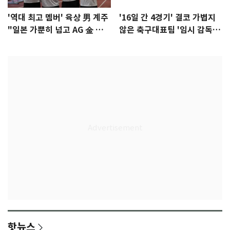
'역대 최고 멤버' 육상 男 계주
'16일 간 4경기' 결코 가볍지
"일본 가뿐히 넘고 AG 金 따겠
않은 축구대표팀 '임시 감독'
다"
무게
핫뉴스