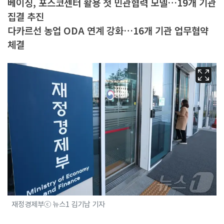
베이징, 포스코센터 활용 첫 민관협력 모델…19개 기관
집결 추진
다카르선 농업 ODA 연계 강화…16개 기관 업무협약
체결
재정경제부ⓒ 뉴스1 김기남 기자