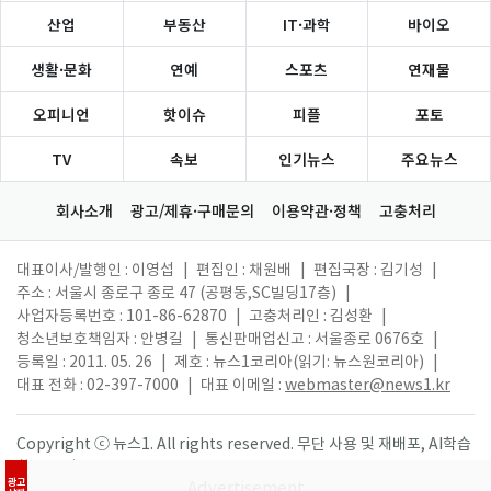
산업
부동산
IT·과학
바이오
생활·문화
연예
스포츠
연재물
오피니언
핫이슈
피플
포토
TV
속보
인기뉴스
주요뉴스
회사소개
광고/제휴·구매문의
이용약관·정책
고충처리
대표이사/발행인 : 이영섭
|
편집인 : 채원배
|
편집국장 : 김기성
|
주소 : 서울시 종로구 종로 47 (공평동,SC빌딩17층)
|
사업자등록번호 : 101-86-62870
|
고충처리인 : 김성환
|
청소년보호책임자 : 안병길
|
통신판매업신고 : 서울종로 0676호
|
등록일 : 2011. 05. 26
|
제호 : 뉴스1코리아(읽기: 뉴스원코리아)
|
대표 전화 : 02-397-7000
|
대표 이메일 :
webmaster@news1.kr
Copyright ⓒ 뉴스1. All rights reserved. 무단 사용 및 재배포, AI학습
활용 금지.
광고