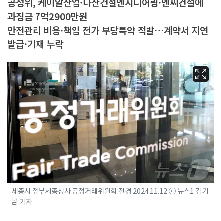
공정위, 케이알산업·다산건설엔지니어링·엔씨건설에
과징금 7억2900만원
안전관리 비용·책임 전가 부당특약 적발…계약서 지연
발급·기재 누락
세종시 정부세종청사 공정거래위원회 전경 2024.11.12 ⓒ 뉴스1 김기
남 기자