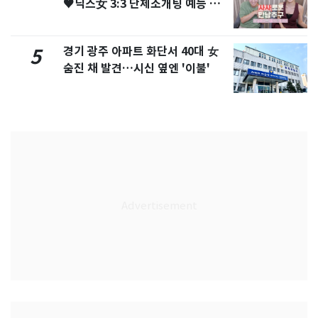
♥닉스女 3:3 단체소개팅 예능 화
제
경기 광주 아파트 화단서 40대 女
5
숨진 채 발견…시신 옆엔 '이불'