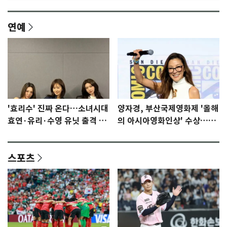
연예
'효리수' 진짜 온다…소녀시대
양자경, 부산국제영화제 '올해
효연·유리·수영 유닛 출격 [N
의 아시아영화인상' 수상…15
이슈]
년만에 부산 온다
스포츠