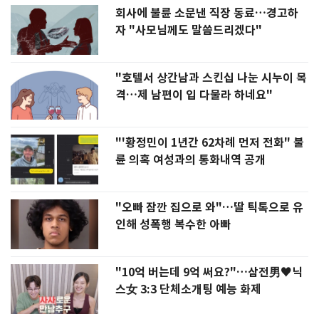
회사에 불륜 소문낸 직장 동료…경고하
자 "사모님께도 말씀드리겠다"
"호텔서 상간남과 스킨십 나눈 시누이 목
격…제 남편이 입 다물라 하네요"
"'황정민이 1년간 62차례 먼저 전화" 불
륜 의혹 여성과의 통화내역 공개
"오빠 잠깐 집으로 와"…딸 틱톡으로 유
인해 성폭행 복수한 아빠
"10억 버는데 9억 써요?"…삼전男♥닉
스女 3:3 단체소개팅 예능 화제