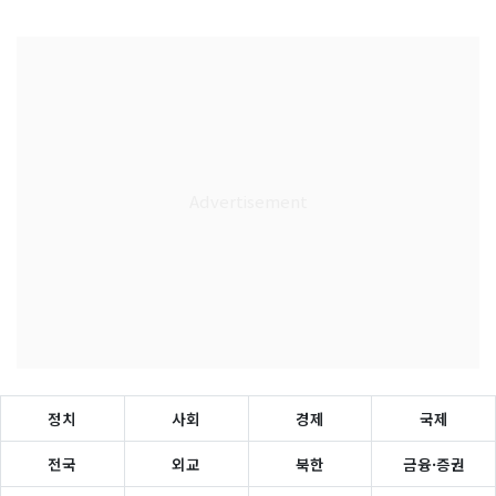
정치
사회
경제
국제
전국
외교
북한
금융·증권