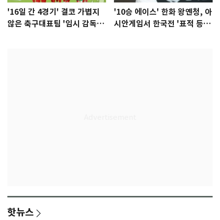
'16일 간 4경기' 결코 가볍지
'10승 에이스' 한화 왕옌청, 아
않은 축구대표팀 '임시 감독'
시안게임서 한국전 '표적 등
무게
판' 가능성
핫뉴스