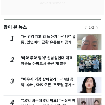
많이 본 뉴스
1
/
2
"눈 안감기고 입 돌아가"…'8혼' 유
1
퉁, 안면마비 근황 유튜브서 공개
'마약 투약 혐의' 신남성연대 대표
2
영종도 아파트서 숨진 채 발견
"배우계 기강 잡아달라"…'4년 공
3
백' 수애, SNS 오픈·프로필 공개
화제
"10억 버는데 9억 써요?"…삼전男
4