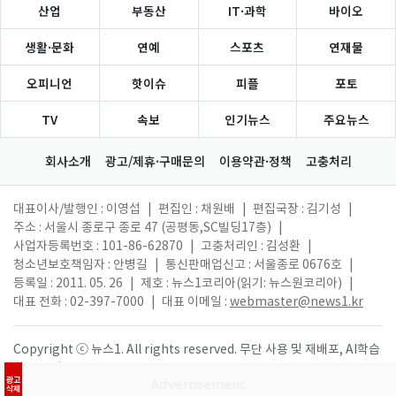
산업
부동산
IT·과학
바이오
생활·문화
연예
스포츠
연재물
오피니언
핫이슈
피플
포토
TV
속보
인기뉴스
주요뉴스
회사소개
광고/제휴·구매문의
이용약관·정책
고충처리
대표이사/발행인 : 이영섭
|
편집인 : 채원배
|
편집국장 : 김기성
|
주소 : 서울시 종로구 종로 47 (공평동,SC빌딩17층)
|
사업자등록번호 : 101-86-62870
|
고충처리인 : 김성환
|
청소년보호책임자 : 안병길
|
통신판매업신고 : 서울종로 0676호
|
등록일 : 2011. 05. 26
|
제호 : 뉴스1코리아(읽기: 뉴스원코리아)
|
대표 전화 : 02-397-7000
|
대표 이메일 :
webmaster@news1.kr
Copyright ⓒ 뉴스1. All rights reserved. 무단 사용 및 재배포, AI학습
활용 금지.
광고
삭제