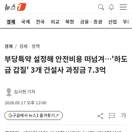
회
경제
국제
전국
외교
북한
금융ㆍ증권
산업
부동
경제
경제ㆍ정책
부당특약 설정해 안전비용 떠넘겨…'하도
급 갑질' 3개 건설사 과징금 7.3억
심서현 기자
2026.05.17 오후 12:00
가
구글에서 뉴스1 즐겨찾기