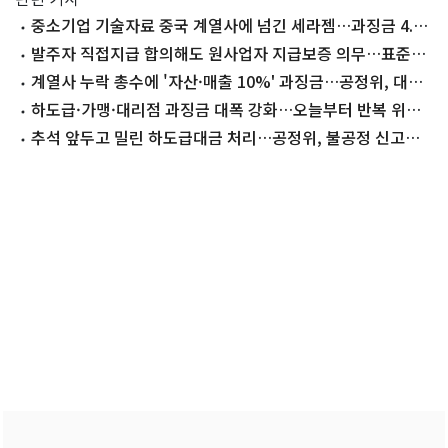
중소기업 기술자료 중국 계열사에 넘긴 세라젬…과징금 4.3
억원
발주자 직접지급 합의해도 원사업자 지급보증 의무…표준하
도급계약서 개정
계열사 누락 총수에 '자산·매출 10%' 과징금…공정위, 대기
업 규율 강화
하도급·가맹·대리점 과징금 대폭 강화…오늘부터 반복 위반
땐 최대 2배
추석 앞두고 밀린 하도급대금 처리…공정위, 불공정 신고센
터 운영