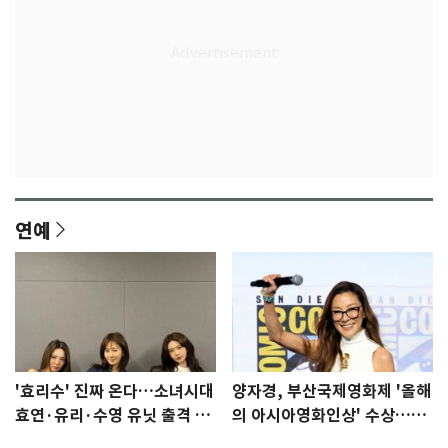
연예
'효리수' 진짜 온다…소녀시대
양자경, 부산국제영화제 '올해
효연·유리·수영 유닛 출격 [N
의 아시아영화인상' 수상…15
이슈]
년만에 부산 온다