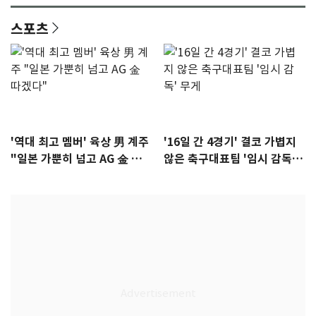
스포츠
'역대 최고 멤버' 육상 男 계주
'16일 간 4경기' 결코 가볍지
"일본 가뿐히 넘고 AG 金 따겠
않은 축구대표팀 '임시 감독'
다"
무게