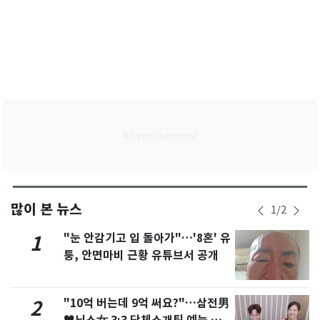
많이 본 뉴스
1
/
2
"눈 안감기고 입 돌아가"…'8혼' 유
1
퉁, 안면마비 근황 유튜브서 공개
"10억 버는데 9억 써요?"…삼전男
2