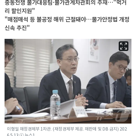
중동전쟁 물가대응팀·물가관계차관회의 주재…"먹거
리 할인지원"
"매점매석 등 불공정 해위 근절돼야…물가안정법 개정
신속 추진"
이형일 재정경제부 1차관. (재정경제부 제공. 재판매 및 DB 금지) 202
6.5.13 ⓒ 뉴스1