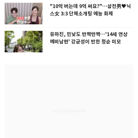
"10억 버는데 9억 써요?"…삼전男♥닉
스女 3:3 단체소개팅 예능 화제
유하진, 민낯도 반짝반짝…'14세 연상
예비남편' 강균성이 반한 청순 미모