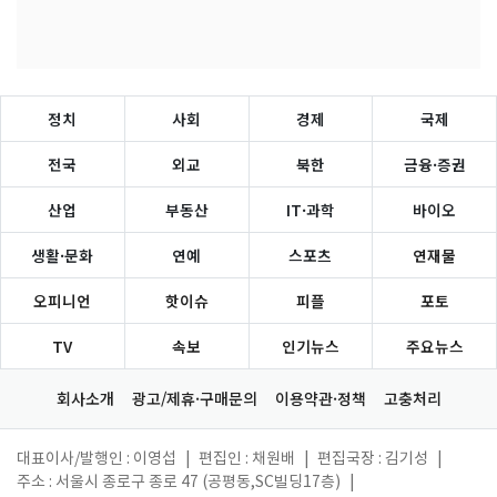
정치
사회
경제
국제
전국
외교
북한
금융·증권
산업
부동산
IT·과학
바이오
생활·문화
연예
스포츠
연재물
오피니언
핫이슈
피플
포토
TV
속보
인기뉴스
주요뉴스
회사소개
광고/제휴·구매문의
이용약관·정책
고충처리
대표이사/발행인 : 이영섭
|
편집인 : 채원배
|
편집국장 : 김기성
|
주소 : 서울시 종로구 종로 47 (공평동,SC빌딩17층)
|