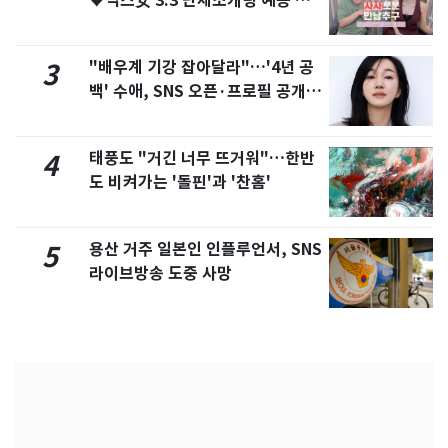
♥닉스女 3:3 단체소개팅 예능 화
제
"배우계 기강 잡아달라"…'4년 공
3
백' 수애, SNS 오픈·프로필 공개
화제
태풍도 "거긴 너무 뜨거워"…한반
4
도 비켜가는 '돌핀'과 '찬홈'
용산 거주 일본인 인플루언서, SNS
5
라이브방송 도중 사망