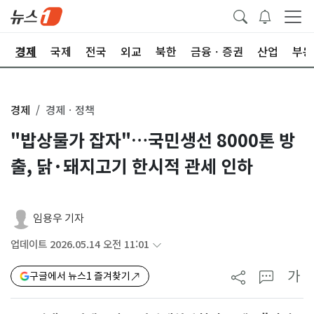
회
경제
국제
전국
외교
북한
금융ㆍ증권
산업
부동
경제
경제ㆍ정책
"밥상물가 잡자"…국민생선 8000톤 방
출, 닭·돼지고기 한시적 관세 인하
임용우 기자
업데이트 2026.05.14 오전 11:01
가
구글에서 뉴스1 즐겨찾기