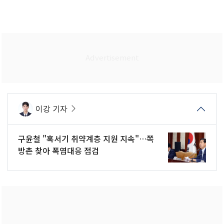
이강 기자
구윤철 "혹서기 취약계층 지원 지속"…쪽
방촌 찾아 폭염대응 점검