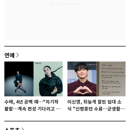
연예
수애, 4년 공백 왜…"차기작
이신영, 뒤늦게 알린 입대 소
불발…계속 편성 기다리고 있
식 "신병훈련 수료…군생활
다"
집중"
스포츠