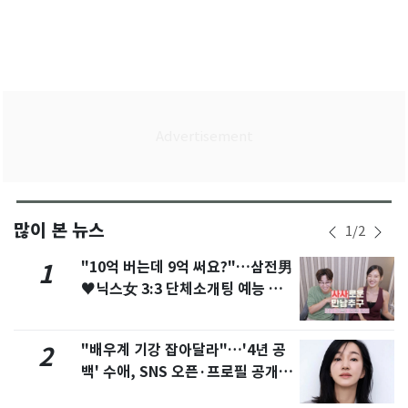
많이 본 뉴스
1
/
2
"10억 버는데 9억 써요?"…삼전男
1
♥닉스女 3:3 단체소개팅 예능 화
제
"배우계 기강 잡아달라"…'4년 공
2
백' 수애, SNS 오픈·프로필 공개
화제