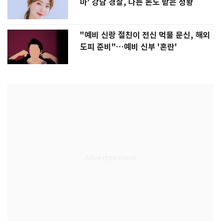
마' 강남 경찰, 다른 돈도 받은 정황
"예비 신랑 절친이 전신 먹물 문신, 해외
도피 준비"…예비 신부 '혼란'