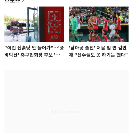
"이런 진흙탕 안 들어가"…'풍
'남아공 졸전' 처음 입 연 김민
비박산' 축구협회장 후보 '실
재 "선수들도 못 하기는 했다"
종'