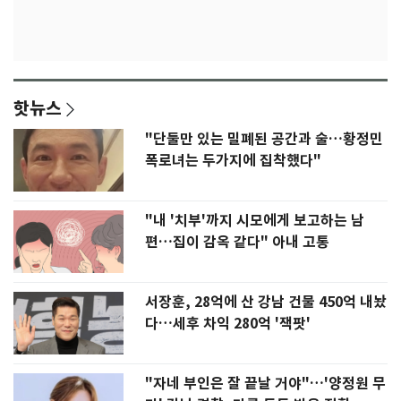
핫뉴스
"단둘만 있는 밀폐된 공간과 술…황정민
폭로녀는 두가지에 집착했다"
"내 '치부'까지 시모에게 보고하는 남
편…집이 감옥 같다" 아내 고통
서장훈, 28억에 산 강남 건물 450억 내놨
다…세후 차익 280억 '잭팟'
"자네 부인은 잘 끝날 거야"…'양정원 무