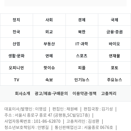
정치
사회
경제
국제
전국
외교
북한
금융·증권
산업
부동산
IT·과학
바이오
생활·문화
연예
스포츠
연재물
오피니언
핫이슈
피플
포토
TV
속보
인기뉴스
주요뉴스
회사소개
광고/제휴·구매문의
이용약관·정책
고충처리
대표이사/발행인 : 이영섭
|
편집인 : 채원배
|
편집국장 : 김기성
|
주소 : 서울시 종로구 종로 47 (공평동,SC빌딩17층)
|
사업자등록번호 : 101-86-62870
|
고충처리인 : 김성환
|
청소년보호책임자 : 안병길
|
통신판매업신고 : 서울종로 0676호
|