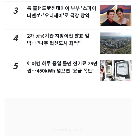
톰 홀랜드♥젠데이아 부부 '스파이
3
더맨4'·'오디세이'로 극장 장악
2차 공공기관 지방이전 발표 임
4
박…"나주 혁신도시 최적"
에어컨 하루 종일 틀면 전기료 29만
5
원…450kWh 넘으면 '요금 폭탄'