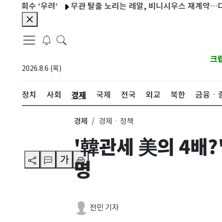
수 ‘우려‘
무관 탈출 노리는 레알, 비니시우스 재계약…디오망데 
크
2026.8.6 (목)
경제
정치
사회
국제
전국
외교
북한
금융ㆍ
경제
경제ㆍ정책
'韓관세 美의 4배?
가
명
전민 기자