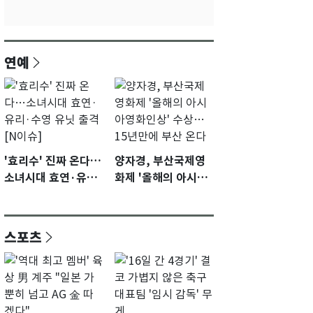
연예
'효리수' 진짜 온다…
양자경, 부산국제영
소녀시대 효연·유리·
화제 '올해의 아시아
수영 유닛 출격 [N이
영화인상' 수상…15
슈]
년만에 부산 온다
스포츠