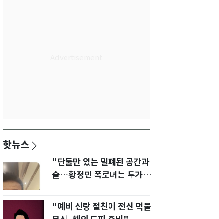
핫뉴스
"단둘만 있는 밀폐된 공간과
술…황정민 폭로녀는 두가지
에 집착했다"
"예비 신랑 절친이 전신 먹물