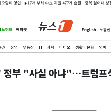
영입
17개 부처 中企 지원 477개 손질…중복 걷어내 성장기업에
립토허브
해피펫
English
노동신
|
|
증권
산업
부동산
ITㆍ과학
바이오
생활ㆍ문화
연예
' 정부 "사실 아냐"…트럼프