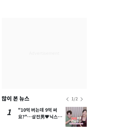
서울
30
℃
부산
26
℃
대구
27
℃
인천
30
℃
광주
26
℃
대전
26
℃
울산
25
℃
강릉
25
℃
제주
27
℃
많이 본 뉴스
1
/
2
"10억 버는데 9억 써
[단독]"이번
1
6
요?"…삼전男♥닉스女
현, 토스역
3:3 단체소개팅 예능 화
울 지하철에