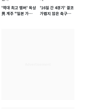
'역대 최고 멤버' 육상
'16일 간 4경기' 결코
男 계주 "일본 가뿐히
가볍지 않은 축구대
넘고 AG 金 따겠다"
표팀 '임시 감독' 무게