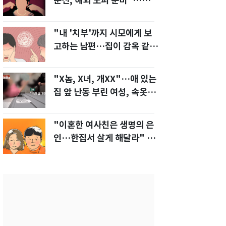
문신, 해외 도피 준비"…예비
신부 '혼란'
"내 '치부'까지 시모에게 보
고하는 남편…집이 감옥 같
다" 아내 고통
"X놈, X녀, 개XX"…애 있는
집 앞 난동 부린 여성, 속옷까
지 훌러덩[영상]
"이혼한 여사친은 생명의 은
인…한집서 살게 해달라" 남
편 요구에 '절망'