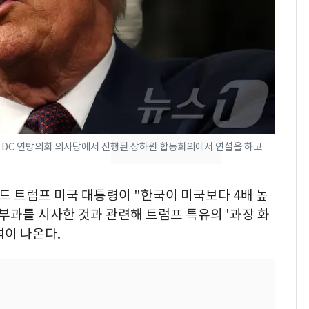
새겼다
펄펄 끓는 서울, 40도
7
돌파하나…한낮 39도
폭염[오늘날씨]
SK하이닉스 또 프리마
8
켓 하한가…달랑 11주
에 시초가 소동
"캐리비안 베이 여자 탈
 DC 연방의회 의사당에서 진행된 상하원 합동회의에서 연설을 하고
9
의실에 남자가 있어
요"…경찰 수사
널드 트럼프 미국 대통령이 "한국이 미국보다 4배 높
전남광주통합특별시 정
10
부과를 시사한 것과 관련해 트럼프 특유의 '과장 화
무부시장 후보 백승주·
석이 나온다.
윤난실 지명