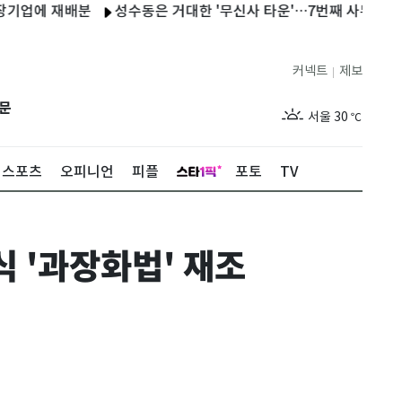
 재배분
성수동은 거대한 '무신사 타운'…7번째 사무실 들어선다
커넥트
제보
|
제주
27
℃
문
서울
30
℃
부산
26
℃
스포츠
오피니언
피플
포토
TV
대구
27
℃
인천
30
℃
식 '과장화법' 재조
광주
26
℃
대전
26
℃
울산
25
℃
강릉
25
℃
제주
27
℃