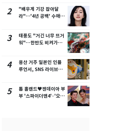
제
새겼다
"배우계 기강 잡아달
펄펄 끓는 서
2
7
라"…'4년 공백' 수애,
돌파하나…한
SNS 오픈·프로필 공개
폭염[오늘날
화제
태풍도 "거긴 너무 뜨거
SK하이닉스
3
8
워"…한반도 비켜가는
켓 하한가…
'돌핀'과 '찬홈'
에 시초가 
용산 거주 일본인 인플
"캐리비안 
4
9
루언서, SNS 라이브방
의실에 남자
송 도중 사망
요"…경찰 
톰 홀랜드♥젠데이아 부
전남광주통
5
10
부 '스파이더맨4'·'오디
무부시장 후
세이'로 극장 장악
윤난실 지명