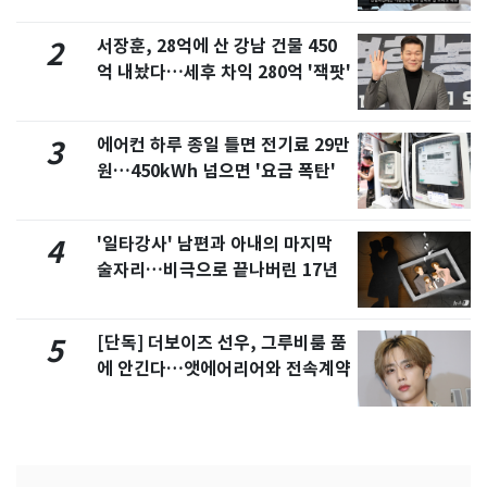
서장훈, 28억에 산 강남 건물 450
2
억 내놨다…세후 차익 280억 '잭팟'
에어컨 하루 종일 틀면 전기료 29만
3
원…450kWh 넘으면 '요금 폭탄'
'일타강사' 남편과 아내의 마지막
4
술자리…비극으로 끝나버린 17년
[단독] 더보이즈 선우, 그루비룸 품
5
에 안긴다…앳에어리어와 전속계약