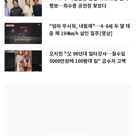
행보…최수종 공연장 찾았다
"엄마 무서워, 내릴래"…4·6세 두 딸 태
운 채 194㎞/h 살인 질주[영상]
오지헌 "父 90년대 일타강사…월수입
5000만원에 100평대 집" 금수저 고백