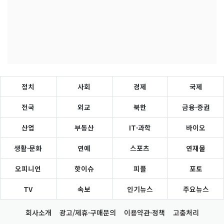
정치
사회
경제
국제
전국
외교
북한
금융·증권
산업
부동산
IT·과학
바이오
생활·문화
연예
스포츠
연재물
오피니언
핫이슈
피플
포토
TV
속보
인기뉴스
주요뉴스
회사소개
광고/제휴·구매문의
이용약관·정책
고충처리