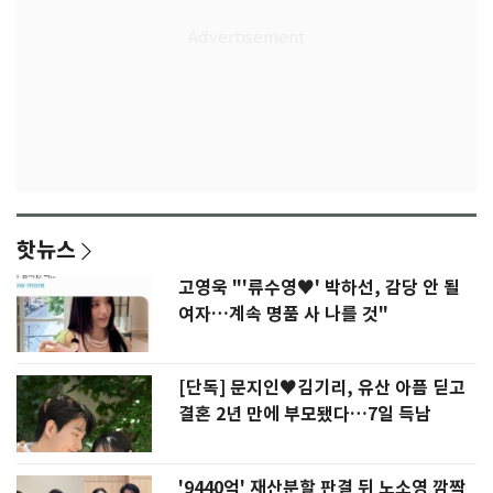
핫뉴스
고영욱 "'류수영♥' 박하선, 감당 안 될
여자…계속 명품 사 나를 것"
[단독] 문지인♥김기리, 유산 아픔 딛고
결혼 2년 만에 부모됐다…7일 득남
'9440억' 재산분할 판결 뒤 노소영 깜짝