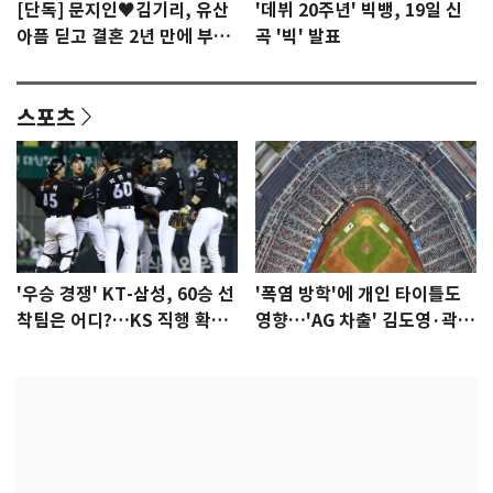
[단독] 문지인♥김기리, 유산
'데뷔 20주년' 빅뱅, 19일 신
아픔 딛고 결혼 2년 만에 부모
곡 '빅' 발표
됐다…7일 득남
스포츠
'우승 경쟁' KT-삼성, 60승 선
'폭염 방학'에 개인 타이틀도
착팀은 어디?…KS 직행 확률
영향…'AG 차출' 김도영·곽빈
77.8%
울상