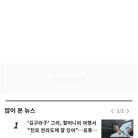
많이 본 뉴스
1
/
2
'김구라子' 그리, 할머니외 여행서
1
"친모 전라도에 잘 있어"…유튜브
서 언급