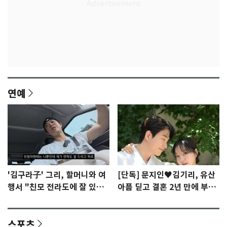
연예
'김구라子' 그리, 할머니와 여
[단독] 문지인♥김기리, 유산
행서 "친모 전라도에 잘 있
아픔 딛고 결혼 2년 만에 부모
어"…유튜브서 언급
됐다…7일 득남
스포츠