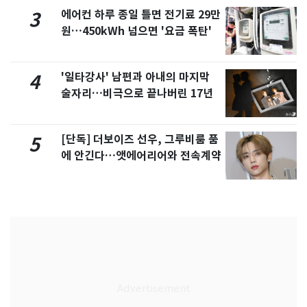
에어컨 하루 종일 틀면 전기료 29만
3
원…450kWh 넘으면 '요금 폭탄'
'일타강사' 남편과 아내의 마지막
4
술자리…비극으로 끝나버린 17년
[단독] 더보이즈 선우, 그루비룸 품
5
에 안긴다…앳에어리어와 전속계약