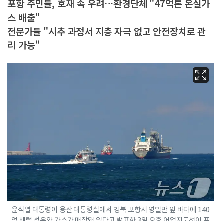
포항 주민들, 호재 속 우려…환경단체 "47억톤 온실가
스 배출"
전문가들 "시추 과정서 지층 자극 없고 안전장치로 관
리 가능"
윤석열 대통령이 용산 대통령실에서 경북 포항시 영일만 앞 바다에 140
억 배럴 석유와 가스가 매장돼 있다고 발표한 3일 오후 어업지도선이 포