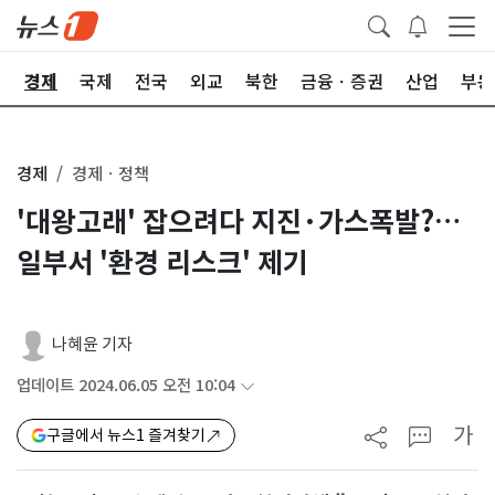
회
경제
국제
전국
외교
북한
금융ㆍ증권
산업
부동
경제
경제ㆍ정책
'대왕고래' 잡으려다 지진·가스폭발?…
일부서 '환경 리스크' 제기
나혜윤 기자
업데이트 2024.06.05 오전 10:04
가
구글에서 뉴스1 즐겨찾기