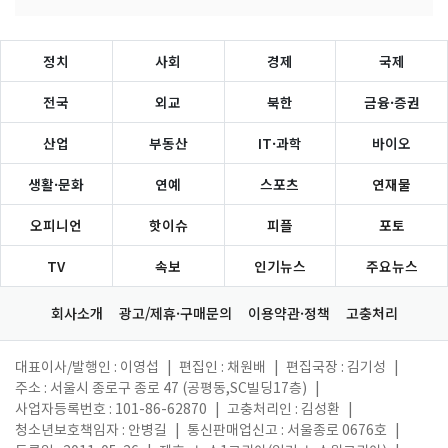
정치
사회
경제
국제
전국
외교
북한
금융·증권
산업
부동산
IT·과학
바이오
생활·문화
연예
스포츠
연재물
오피니언
핫이슈
피플
포토
TV
속보
인기뉴스
주요뉴스
회사소개
광고/제휴·구매문의
이용약관·정책
고충처리
대표이사/발행인 : 이영섭
|
편집인 : 채원배
|
편집국장 : 김기성
|
주소 : 서울시 종로구 종로 47 (공평동,SC빌딩17층)
|
사업자등록번호 : 101-86-62870
|
고충처리인 : 김성환
|
청소년보호책임자 : 안병길
|
통신판매업신고 : 서울종로 0676호
|