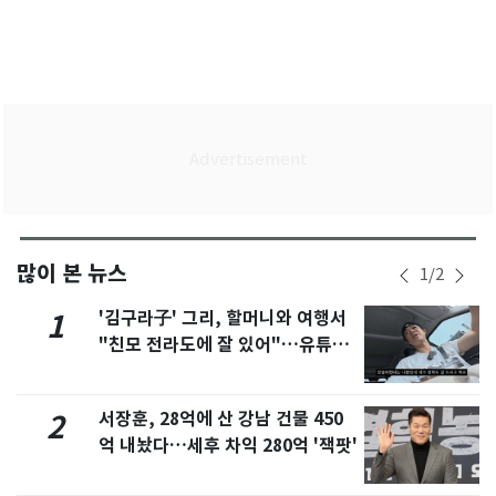
많이 본 뉴스
1
/
2
'김구라子' 그리, 할머니와 여행서
1
"친모 전라도에 잘 있어"…유튜브
서 언급
서장훈, 28억에 산 강남 건물 450
2
억 내놨다…세후 차익 280억 '잭팟'