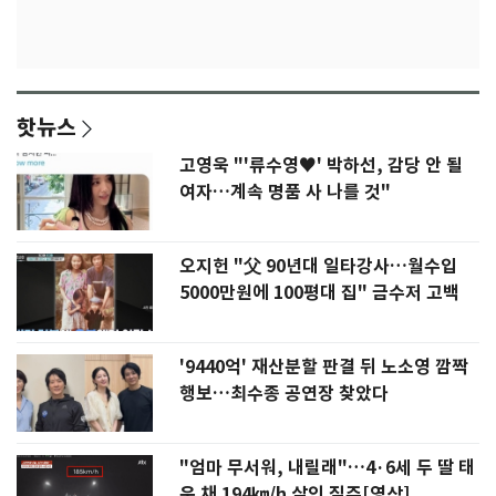
핫뉴스
고영욱 "'류수영♥' 박하선, 감당 안 될
여자…계속 명품 사 나를 것"
오지헌 "父 90년대 일타강사…월수입
5000만원에 100평대 집" 금수저 고백
'9440억' 재산분할 판결 뒤 노소영 깜짝
행보…최수종 공연장 찾았다
"엄마 무서워, 내릴래"…4·6세 두 딸 태
운 채 194㎞/h 살인 질주[영상]