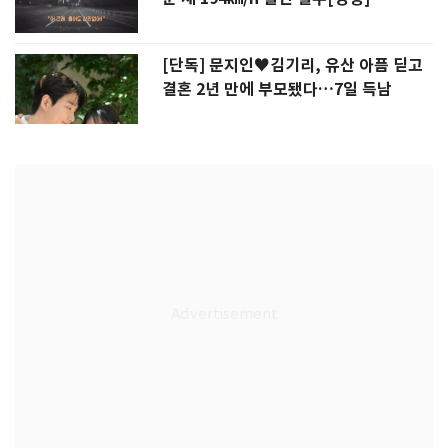
[단독] 문지인♥김기리, 유산 아픔 딛고
결혼 2년 만에 부모됐다…7일 득남