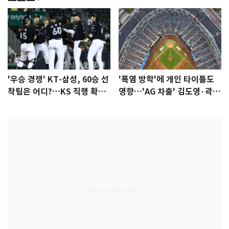
'우승 경쟁' KT-삼성, 60승 선
'폭염 방학'에 개인 타이틀도
착팀은 어디?…KS 직행 확률
영향…'AG 차출' 김도영·곽빈
77.8%
울상