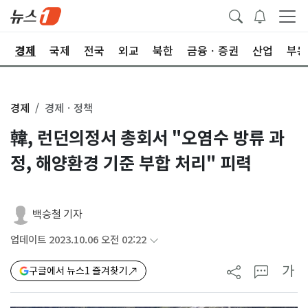
회
경제
국제
전국
외교
북한
금융ㆍ증권
산업
부동
경제
경제ㆍ정책
韓, 런던의정서 총회서 "오염수 방류 과
정, 해양환경 기준 부합 처리" 피력
백승철 기자
업데이트 2023.10.06 오전 02:22
가
구글에서 뉴스1 즐겨찾기