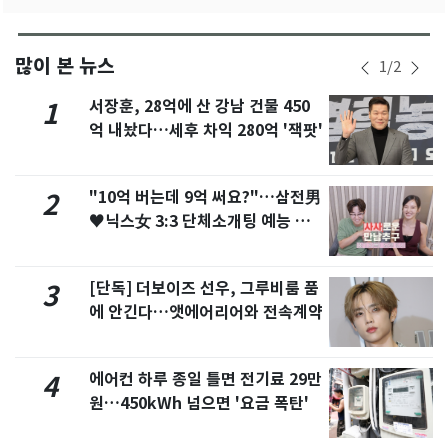
많이 본 뉴스
1
/
2
서장훈, 28억에 산 강남 건물 450
1
억 내놨다…세후 차익 280억 '잭팟'
"10억 버는데 9억 써요?"…삼전男
2
♥닉스女 3:3 단체소개팅 예능 화
제
[단독] 더보이즈 선우, 그루비룸 품
3
에 안긴다…앳에어리어와 전속계약
에어컨 하루 종일 틀면 전기료 29만
4
원…450kWh 넘으면 '요금 폭탄'