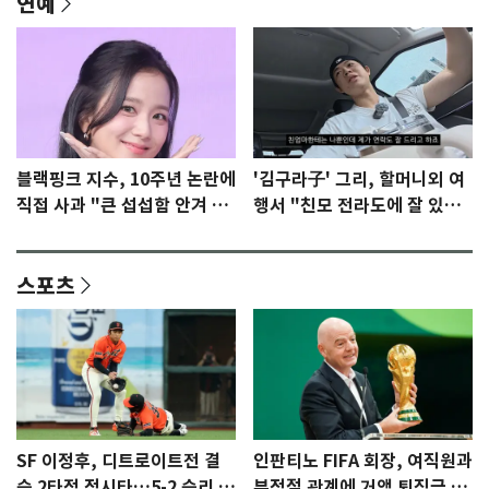
연예
블랙핑크 지수, 10주년 논란에
'김구라子' 그리, 할머니외 여
직접 사과 "큰 섭섭함 안겨 미
행서 "친모 전라도에 잘 있
안"
어"…유튜브서 언급
스포츠
SF 이정후, 디트로이트전 결
인판티노 FIFA 회장, 여직원과
승 2타점 적시타…5-2 승리 견
부적절 관계에 거액 퇴직금 지