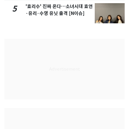
'효리수' 진짜 온다…소녀시대 효연
5
·유리·수영 유닛 출격 [N이슈]