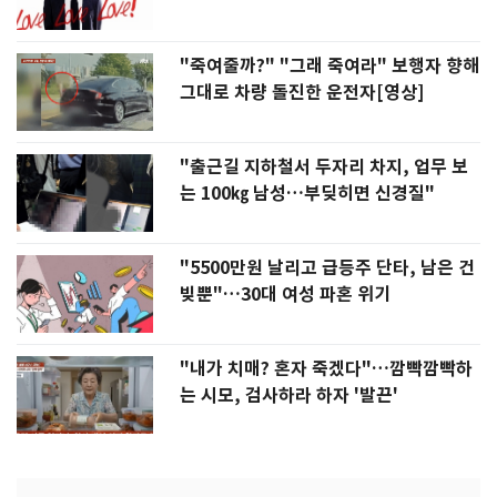
"죽여줄까?" "그래 죽여라" 보행자 향해
그대로 차량 돌진한 운전자[영상]
"출근길 지하철서 두자리 차지, 업무 보
는 100㎏ 남성…부딪히면 신경질"
"5500만원 날리고 급등주 단타, 남은 건
빚뿐"…30대 여성 파혼 위기
"내가 치매? 혼자 죽겠다"…깜빡깜빡하
는 시모, 검사하라 하자 '발끈'