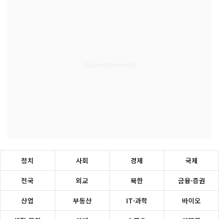
정치
사회
경제
국제
전국
외교
북한
금융·증권
산업
부동산
IT·과학
바이오