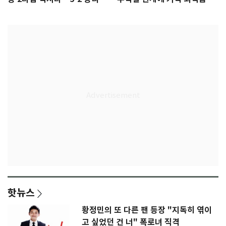
인
급 논란
핫뉴스
황정민의 또 다른 팬 등장 "지독히 엮이
고 싶었던 건 너" 폭로녀 직격