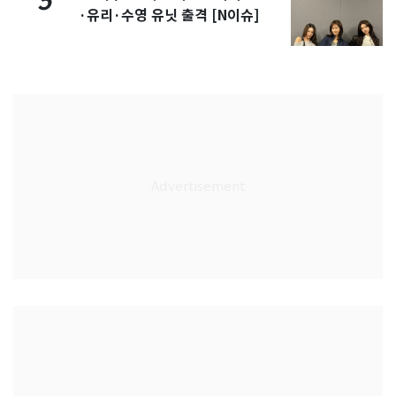
5
·유리·수영 유닛 출격 [N이슈]