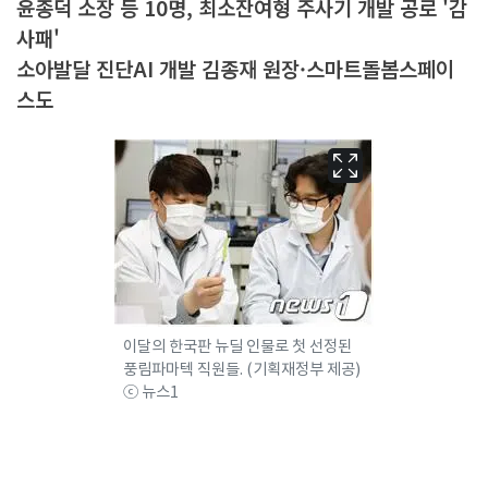
윤종덕 소장 등 10명, 최소잔여형 주사기 개발 공로 '감
사패'
소아발달 진단AI 개발 김종재 원장·스마트돌봄스페이
스도
이달의 한국판 뉴딜 인물로 첫 선정된
풍림파마텍 직원들. (기획재정부 제공)
ⓒ 뉴스1