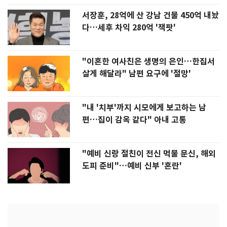
서장훈, 28억에 산 강남 건물 450억 내놨
다…세후 차익 280억 '잭팟'
"이혼한 여사친은 생명의 은인…한집서
살게 해달라" 남편 요구에 '절망'
"내 '치부'까지 시모에게 보고하는 남
편…집이 감옥 같다" 아내 고통
"예비 신랑 절친이 전신 먹물 문신, 해외
도피 준비"…예비 신부 '혼란'