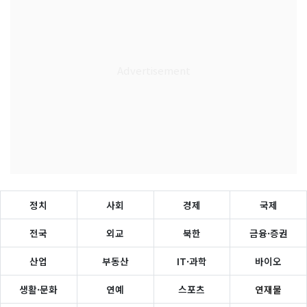
정치
사회
경제
국제
전국
외교
북한
금융·증권
산업
부동산
IT·과학
바이오
생활·문화
연예
스포츠
연재물