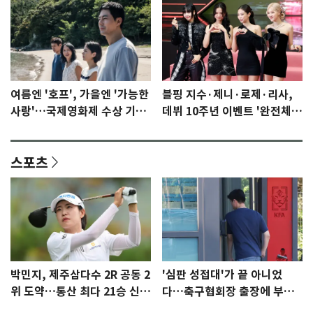
여름엔 '호프', 가을엔 '가능한
블핑 지수·제니·로제·리사,
사랑'…국제영화제 수상 기대
데뷔 10주년 이벤트 '완전체'
감 [N이슈]
참석 확정…기대감 UP
스포츠
박민지, 제주삼다수 2R 공동 2
'심판 성접대'가 끝 아니었
위 도약…통산 최다 21승 신기
다…축구협회장 출장에 부인
록 도전
3회 동반 '펑펑'