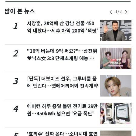
많이 본 뉴스
1
/
2
서장훈, 28억에 산 강남 건물 450
1
억 내놨다…세후 차익 280억 '잭팟'
"10억 버는데 9억 써요?"…삼전男
2
♥닉스女 3:3 단체소개팅 예능 화
제
[단독] 더보이즈 선우, 그루비룸 품
3
에 안긴다…앳에어리어와 전속계약
에어컨 하루 종일 틀면 전기료 29만
4
원…450kWh 넘으면 '요금 폭탄'
'효리수' 진짜 온다…소녀시대 효연