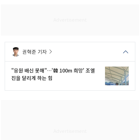
권혁준 기자
"응원 배신 못해"…'韓 100m 희망' 조엘
진을 달리게 하는 힘