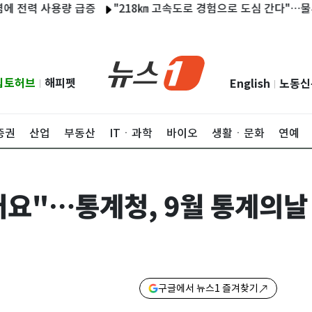
 사용량 급증
"218㎞ 고속도로 경험으로 도심 간다"…물류업계,
립토허브
해피펫
English
노동신
|
|
증권
산업
부동산
ITㆍ과학
바이오
생활ㆍ문화
연예
어요"…통계청, 9월 통계의날 
구글에서 뉴스1 즐겨찾기