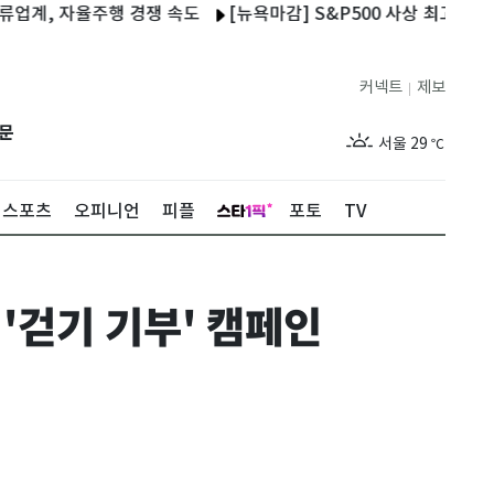
 자율주행 경쟁 속도
[뉴욕마감] S&P500 사상 최고…'고용 충격'
커넥트
제보
|
제주
28
℃
문
서울
29
℃
부산
28
℃
스포츠
오피니언
피플
포토
TV
대구
28
℃
인천
30
℃
'걷기 기부' 캠페인
광주
27
℃
대전
26
℃
울산
27
℃
강릉
26
℃
제주
28
℃