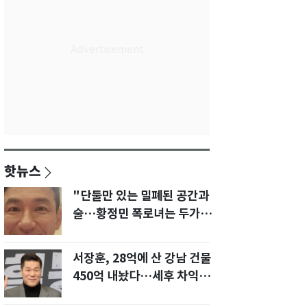
핫뉴스
"단둘만 있는 밀폐된 공간과
술…황정민 폭로녀는 두가지
에 집착했다"
서장훈, 28억에 산 강남 건물
450억 내놨다…세후 차익
280억 '잭팟'