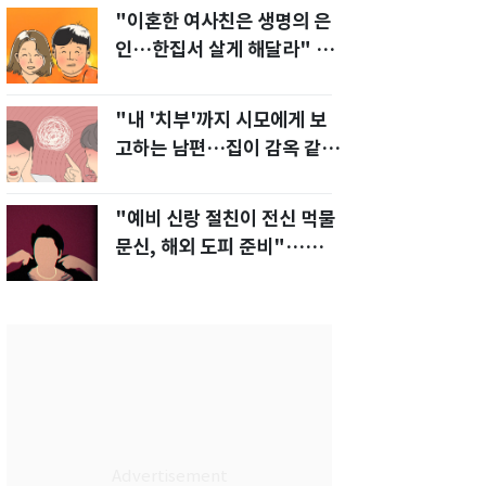
"이혼한 여사친은 생명의 은
인…한집서 살게 해달라" 남
편 요구에 '절망'
"내 '치부'까지 시모에게 보
고하는 남편…집이 감옥 같
다" 아내 고통
"예비 신랑 절친이 전신 먹물
문신, 해외 도피 준비"…예비
신부 '혼란'