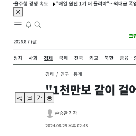
율주행 경쟁 속도
"매일 원전 1기 더 돌려야"…역대급 폭염에 전력
크
2026.8.7 (금)
경제
정치
사회
국제
전국
외교
북한
금융ㆍ
경제
인구ㆍ통계
"1천만보 같이 걸
가
손승환 기자
2024.08.29 오후 02:43