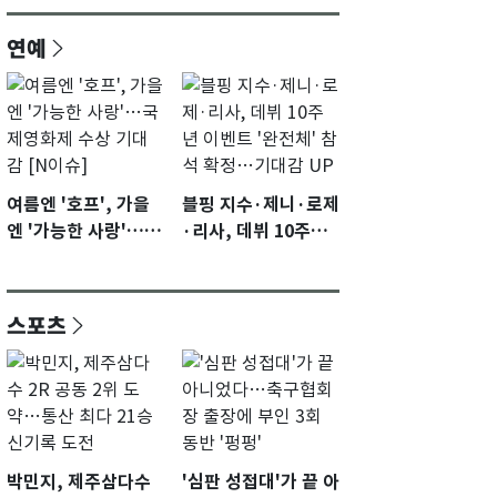
연예
여름엔 '호프', 가을
블핑 지수·제니·로제
엔 '가능한 사랑'…국
·리사, 데뷔 10주년
제영화제 수상 기대
이벤트 '완전체' 참석
감 [N이슈]
확정…기대감 UP
스포츠
박민지, 제주삼다수
'심판 성접대'가 끝 아