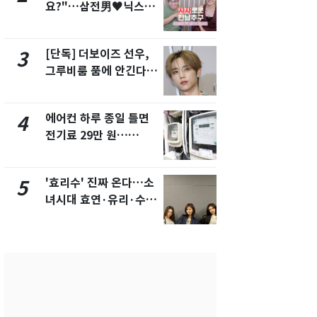
요?"…삼전男♥닉스女
의실에 남자
3:3 단체소개팅 예능 화
요"…경찰 
제
[단독] 더보이즈 선우,
[단독]중수
3
8
그루비룸 품에 안긴다…
수사관 경력
앳에어리어와 전속계약
진…법무사·
택' 유지
에어컨 하루 종일 틀면
전남광주 화
4
9
전기료 29만 원…
교통사고로 
450kWh 넘으면 '요금
지…6명 부
폭탄'
'효리수' 진짜 온다…소
축구협회, 
5
10
녀시대 효연·유리·수영
들 10여명 대
유닛 출격 [N이슈]
대' 의혹…
픽 예선 등