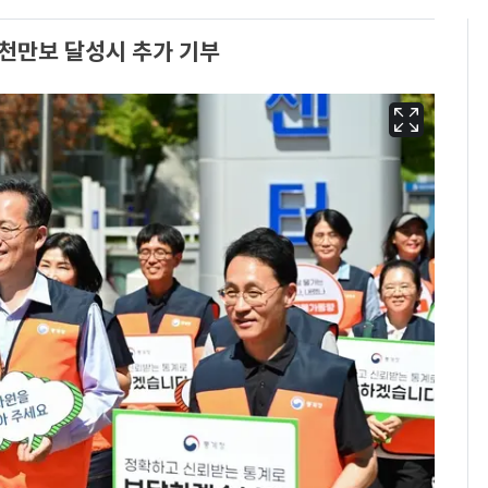
천만보 달성시 추가 기부
13호 태풍 '돌핀' 日오
6
키나와·가고시마현 접
근…26만명 대피령
"캐리비안 베이 여자 탈
7