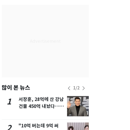
서울
29
℃
부산
28
℃
대구
28
℃
인천
30
℃
광주
27
℃
대전
26
℃
울산
27
℃
강릉
26
℃
많이 본 뉴스
1
/
2
제주
28
℃
서장훈, 28억에 산 강남
13호 태풍 '
1
6
건물 450억 내놨다…세
키나와·가고
후 차익 280억 '잭팟'
근…26만명
"10억 버는데 9억 써
"캐리비안 
2
7