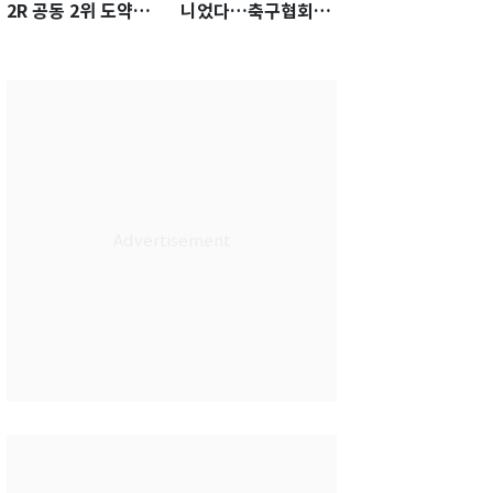
2R 공동 2위 도약…
니었다…축구협회장
통산 최다 21승 신기
출장에 부인 3회 동반
록 도전
'펑펑'