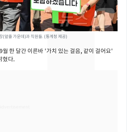
의실에 남자가 있어
요"…경찰 수사
[단독]중수청 가는 검찰
8
수사관 경력 합산 추
진…법무사·집행관 '혜
(앞줄 가운데)과 직원들. (통계청 제공)
택' 유지
전남광주 화정역 인근서
9
9월 한 달간 이른바 '가치 있는 걸음, 같이 걸어요'
교통사고로 40대 심정
밝혔다.
지…6명 부상
축구협회, 외국인 심판
10
들 10여명 대상 '성 접
대' 의혹…월드컵·올림
픽 예선 등