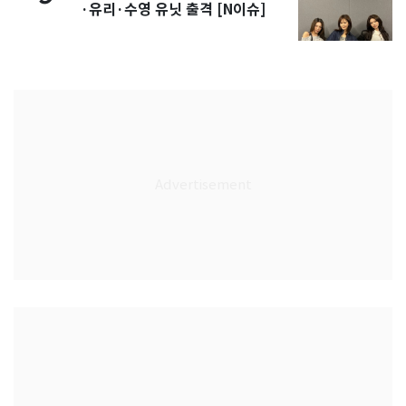
·유리·수영 유닛 출격 [N이슈]