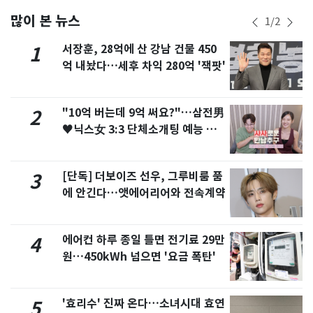
많이 본 뉴스
1
/
2
서장훈, 28억에 산 강남 건물 450
1
억 내놨다…세후 차익 280억 '잭팟'
"10억 버는데 9억 써요?"…삼전男
2
♥닉스女 3:3 단체소개팅 예능 화
제
[단독] 더보이즈 선우, 그루비룸 품
3
에 안긴다…앳에어리어와 전속계약
에어컨 하루 종일 틀면 전기료 29만
4
원…450kWh 넘으면 '요금 폭탄'
'효리수' 진짜 온다…소녀시대 효연
5