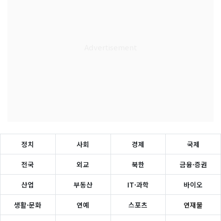
정치
사회
경제
국제
전국
외교
북한
금융·증권
산업
부동산
IT·과학
바이오
생활·문화
연예
스포츠
연재물