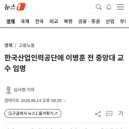
회
경제
국제
전국
외교
북한
금융ㆍ증권
산업
부동
경제
고용노동
한국산업인력공단에 이병훈 전 중앙대 교
수 임명
심서현 기자
업데이트 2026.06.14 오후 09:29
가
구글에서 뉴스1 즐겨찾기