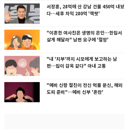
서장훈, 28억에 산 강남 건물 450억 내놨
다…세후 차익 280억 '잭팟'
"이혼한 여사친은 생명의 은인…한집서
살게 해달라" 남편 요구에 '절망'
"내 '치부'까지 시모에게 보고하는 남
편…집이 감옥 같다" 아내 고통
"예비 신랑 절친이 전신 먹물 문신, 해외
도피 준비"…예비 신부 '혼란'