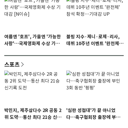
여름엔 '호프', 가을엔 '가능한
블핑 지수·제니·로제·리사,
사랑'…국제영화제 수상 기대
데뷔 10주년 이벤트 '완전체'
감 [N이슈]
참석 확정…기대감 UP
스포츠
박민지, 제주삼다수 2R 공동 2
'심판 성접대'가 끝 아니었
위 도약…통산 최다 21승 신기
다…축구협회장 출장에 부인
록 도전
3회 동반 '펑펑'