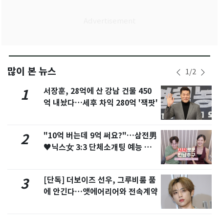
많이 본 뉴스
1
/
2
서장훈, 28억에 산 강남 건물 450
1
억 내놨다…세후 차익 280억 '잭팟'
"10억 버는데 9억 써요?"…삼전男
2
♥닉스女 3:3 단체소개팅 예능 화
제
[단독] 더보이즈 선우, 그루비룸 품
3
에 안긴다…앳에어리어와 전속계약