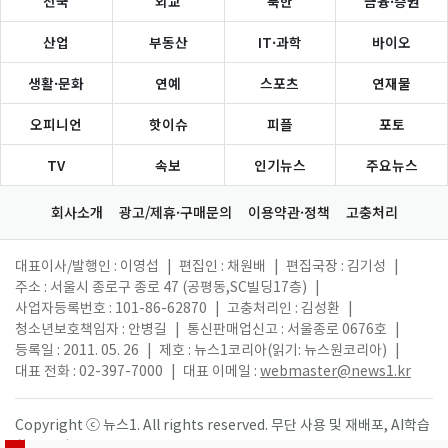
전국
외교
북한
금융·증권
산업
부동산
IT·과학
바이오
생활·문화
연예
스포츠
연재물
오피니언
핫이슈
피플
포토
TV
속보
인기뉴스
주요뉴스
회사소개
광고/제휴·구매문의
이용약관·정책
고충처리
대표이사/발행인 : 이영섭
|
편집인 : 채원배
|
편집국장 : 김기성
|
주소 : 서울시 종로구 종로 47 (공평동,SC빌딩17층)
|
사업자등록번호 : 101-86-62870
|
고충처리인 : 김성환
|
청소년보호책임자 : 안병길
|
통신판매업신고 : 서울종로 0676호
|
등록일 : 2011. 05. 26
|
제호 : 뉴스1코리아(읽기: 뉴스원코리아)
|
대표 전화 : 02-397-7000
|
대표 이메일 :
webmaster@news1.kr
Copyright ⓒ 뉴스1. All rights reserved. 무단 사용 및 재배포, AI학습
활용 금지.