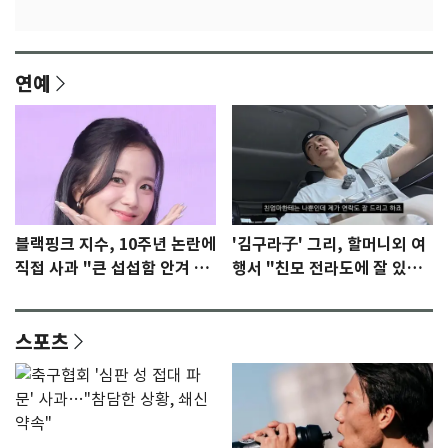
연예
블랙핑크 지수, 10주년 논란에
'김구라子' 그리, 할머니외 여
직접 사과 "큰 섭섭함 안겨 미
행서 "친모 전라도에 잘 있
안"
어"…유튜브서 언급
스포츠