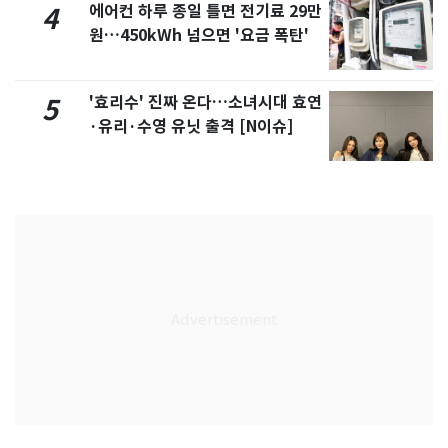
에어컨 하루 종일 틀면 전기료 29만
4
원…450kWh 넘으면 '요금 폭탄'
'효리수' 진짜 온다…소녀시대 효연
5
·유리·수영 유닛 출격 [N이슈]