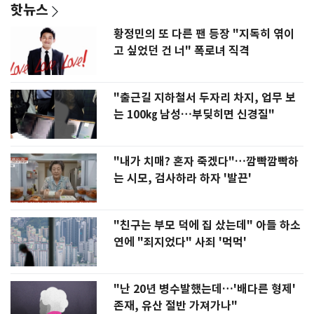
핫뉴스
황정민의 또 다른 팬 등장 "지독히 엮이
고 싶었던 건 너" 폭로녀 직격
"출근길 지하철서 두자리 차지, 업무 보
는 100㎏ 남성…부딪히면 신경질"
"내가 치매? 혼자 죽겠다"…깜빡깜빡하
는 시모, 검사하라 하자 '발끈'
"친구는 부모 덕에 집 샀는데" 아들 하소
연에 "죄지었다" 사죄 '먹먹'
"난 20년 병수발했는데…'배다른 형제'
존재, 유산 절반 가져가나"