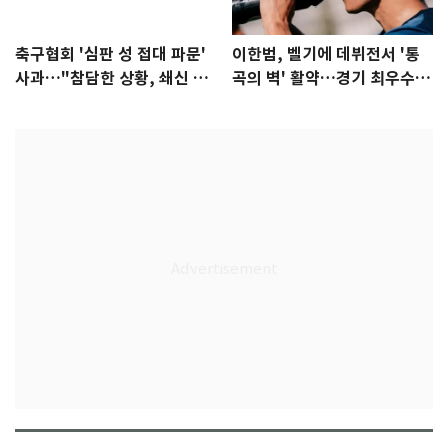
축구협회 '심판 성 접대 파문'
이한범, 벨기에 데뷔전서 '통
사과…"참담한 상황, 쇄신 약
곡의 벽' 활약…경기 최우수선
속"
수 선정