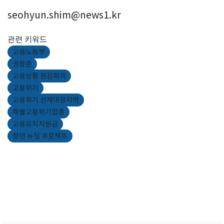
seohyun.shim@news1.kr
관련 키워드
고용노동부
권창준
고용상황 점검회의
고용위기
고용위기 선제대응지역
특별고용위기업종
고용유지지원금
청년 뉴딜 프로젝트