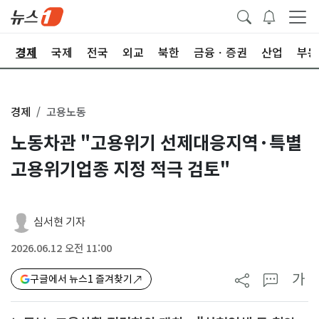
회
경제
국제
전국
외교
북한
금융ㆍ증권
산업
부동
경제
고용노동
노동차관 "고용위기 선제대응지역·특별
고용위기업종 지정 적극 검토"
심서현 기자
2026.06.12 오전 11:00
가
구글에서 뉴스1 즐겨찾기