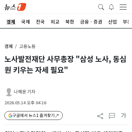
회
경제
국제
전국
외교
북한
금융ㆍ증권
산업
부동
경제
고용노동
노사발전재단 사무총장 "삼성 노사, 동심
원 키우는 자세 필요"
나혜윤 기자
2026.05.14 오후 04:16
가
구글에서 뉴스1 즐겨찾기