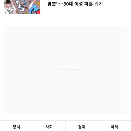
빚뿐"…30대 여성 파혼 위기
정치
사회
경제
국제