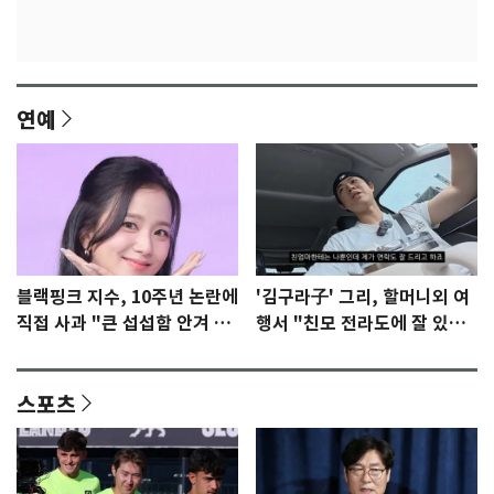
연예
블랙핑크 지수, 10주년 논란에
'김구라子' 그리, 할머니외 여
직접 사과 "큰 섭섭함 안겨 미
행서 "친모 전라도에 잘 있
안"
어"…유튜브서 언급
스포츠