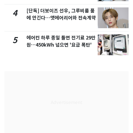
[단독] 더보이즈 선우, 그루비룸 품
4
에 안긴다…앳에어리어와 전속계약
에어컨 하루 종일 틀면 전기료 29만
5
원…450kWh 넘으면 '요금 폭탄'