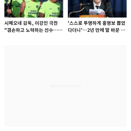
시메오네 감독, 이강인 극찬
'스스로 투명하게 홍명보 뽑았
"겸손하고 노력하는 선수…좋
다더니'…2년 만에 말 바꾼 이
은 첫인상"
임생