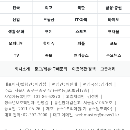
전국
외교
북한
금융·증권
산업
부동산
IT·과학
바이오
생활·문화
연예
스포츠
연재물
오피니언
핫이슈
피플
포토
TV
속보
인기뉴스
주요뉴스
회사소개
광고/제휴·구매문의
이용약관·정책
고충처리
대표이사/발행인 : 이영섭
|
편집인 : 채원배
|
편집국장 : 김기성
|
주소 : 서울시 종로구 종로 47 (공평동,SC빌딩17층)
|
사업자등록번호 : 101-86-62870
|
고충처리인 : 김성환
|
청소년보호책임자 : 안병길
|
통신판매업신고 : 서울종로 0676호
|
등록일 : 2011. 05. 26
|
제호 : 뉴스1코리아(읽기: 뉴스원코리아)
|
대표 전화 : 02-397-7000
|
대표 이메일 :
webmaster@news1.kr