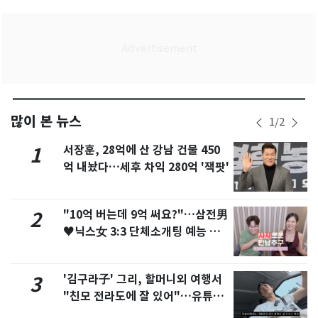
많이 본 뉴스
1
/
2
서장훈, 28억에 산 강남 건물 450
1
억 내놨다…세후 차익 280억 '잭팟'
"10억 버는데 9억 써요?"…삼전男
2
♥닉스女 3:3 단체소개팅 예능 화
제
'김구라子' 그리, 할머니외 여행서
3
"친모 전라도에 잘 있어"…유튜브
서 언급