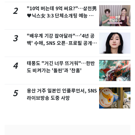
"10억 버는데 9억 써요?"…삼전男
2
♥닉스女 3:3 단체소개팅 예능 화
제
"배우계 기강 잡아달라"…'4년 공
3
백' 수애, SNS 오픈·프로필 공개
화제
태풍도 "거긴 너무 뜨거워"…한반
4
도 비켜가는 '돌핀'과 '찬홈'
용산 거주 일본인 인플루언서, SNS
5
라이브방송 도중 사망