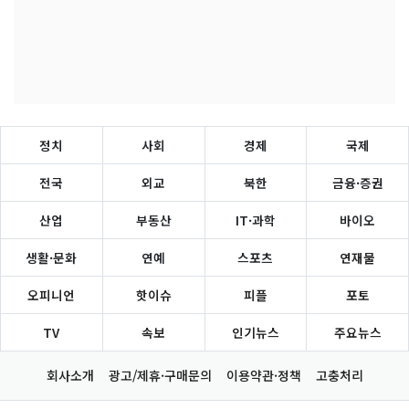
정치
사회
경제
국제
전국
외교
북한
금융·증권
산업
부동산
IT·과학
바이오
생활·문화
연예
스포츠
연재물
오피니언
핫이슈
피플
포토
TV
속보
인기뉴스
주요뉴스
회사소개
광고/제휴·구매문의
이용약관·정책
고충처리