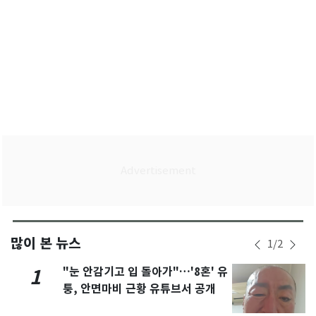
많이 본 뉴스
1
/
2
"눈 안감기고 입 돌아가"…'8혼' 유
1
퉁, 안면마비 근황 유튜브서 공개