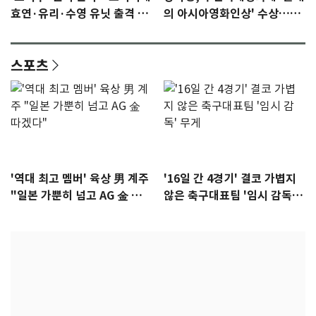
효연·유리·수영 유닛 출격 [N
의 아시아영화인상' 수상…15
이슈]
년만에 부산 온다
스포츠
'역대 최고 멤버' 육상 男 계주
'16일 간 4경기' 결코 가볍지
"일본 가뿐히 넘고 AG 金 따겠
않은 축구대표팀 '임시 감독'
다"
무게