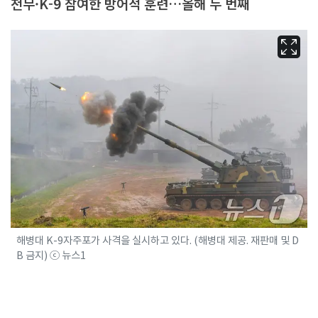
천무·K-9 참여한 방어적 훈련…올해 두 번째
해병대 K-9자주포가 사격을 실시하고 있다. (해병대 제공. 재판매 및 D
B 금지) ⓒ 뉴스1