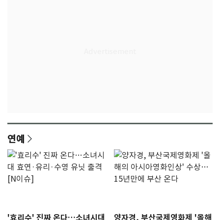
연예
'효리수' 진짜 온다…소녀시대
양자경, 부산국제영화제 '올해