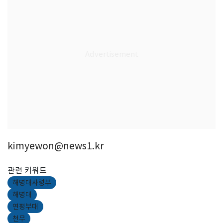
kimyewon@news1.kr
관련 키워드
해병대사령부
해병대
연평부대
천무