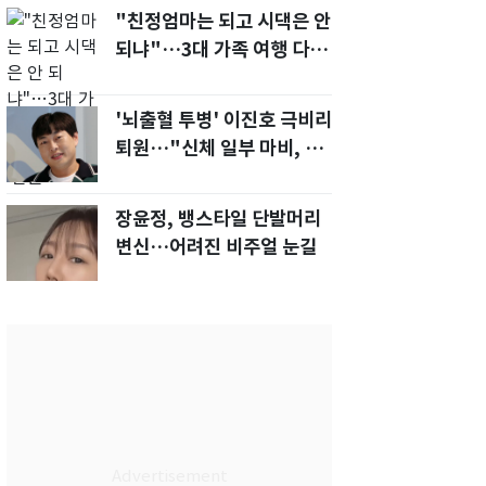
"친정엄마는 되고 시댁은 안
되냐"…3대 가족 여행 다녀
오자, 시모 '발끈'
'뇌출혈 투병' 이진호 극비리
퇴원…"신체 일부 마비, 의사
소통 불편'
장윤정, 뱅스타일 단발머리
변신…어려진 비주얼 눈길