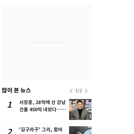
서울
29
℃
부산
27
℃
대구
30
℃
인천
32
℃
광주
33
℃
대전
30
℃
울산
25
℃
강릉
22
℃
많이 본 뉴스
1
/
2
제주
29
℃
서장훈, 28억에 산 강남
회춘실험 억만
1
6
건물 450억 내놨다…세
친 생리혈' 냉동고 보
후 차익 280억 '잭팟'
관…"자궁 
해"
'김구라子' 그리, 할머
'심판 성접대
2
7