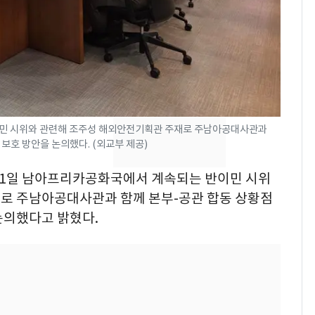
었다…축구협회장 출장
에 부인 3회 동반 '펑펑'
[단독] 경찰, '김부장'
8
제작사 회장 수사…자본
시장법 위반 의혹
'일타강사' 남편과 아내
9
민 시위와 관련해 조주성 해외안전기획관 주재로 주남아공대사관과
의 마지막 술자리…비극
보호 방안을 논의했다. (외교부 제공)
으로 끝나버린 17년
는 1일 남아프리카공화국에서 계속되는 반이민 시위
13호 태풍 '돌핀' 日오
10
로 주남아공대사관과 함께 본부-공관 합동 상황점
키나와·가고시마현 접
근…26만명 대피령
논의했다고 밝혔다.