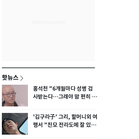
핫뉴스
홍석천 "6개월마다 성병 검
사받는다…그래야 맘 편히 성
생활" 깜짝 고백
'김구라子' 그리, 할머니외 여
행서 "친모 전라도에 잘 있
어"…유튜브서 언급