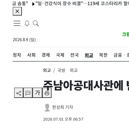
 숨통"
"일·건강식이 장수 비결"…119세 코스타리카 할아버지,
크
2026.8.9 (일)
외교
정치
사회
경제
국제
전국
북한
금융ㆍ
외교
국방ㆍ외교
주남아공대사관에 반
가
한상희 기자
2026.07.01 오후 06:57