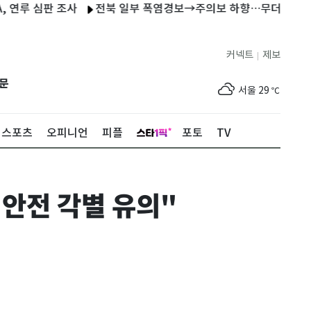
 심판 조사
전북 일부 폭염경보→주의보 하향…무더위는 지속
커넥트
제보
|
제주
29
℃
문
서울
29
℃
부산
27
℃
스포츠
오피니언
피플
포토
TV
대구
30
℃
인천
32
℃
안전 각별 유의"
광주
33
℃
대전
30
℃
울산
25
℃
강릉
22
℃
제주
29
℃