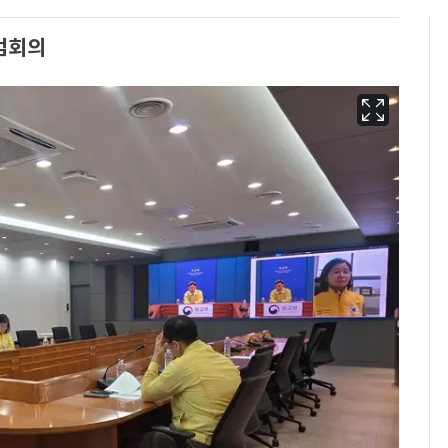
검회의
회춘실험 억만장자, '여
6
친 생리혈' 냉동고 보
관…"자궁 내부 궁금
해"
'심판 성접대'가 끝 아니
7