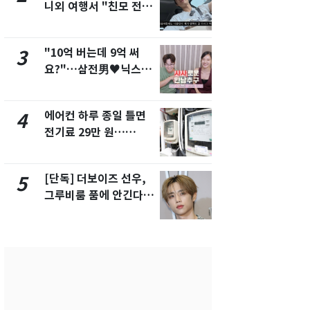
니외 여행서 "친모 전라
었다…축구
도에 잘 있어"…유튜브
에 부인 3회 
서 언급
"10억 버는데 9억 써
[단독] 경찰,
3
8
요?"…삼전男♥닉스女
제작사 회장
3:3 단체소개팅 예능 화
시장법 위반
제
에어컨 하루 종일 틀면
'일타강사' 
4
9
전기료 29만 원…
의 마지막 
450kWh 넘으면 '요금
으로 끝나버린
폭탄'
[단독] 더보이즈 선우,
13호 태풍 '
5
10
그루비룸 품에 안긴다…
키나와·가고
앳에어리어와 전속계약
근…26만명