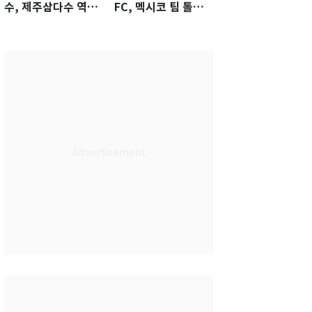
수, 제주삼다수 역전
FC, 멕시코 팀 톨루
우승…생애 첫승 감
카에 1-0 진땀승
격