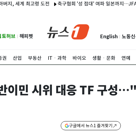
 세계 최고령 도전
축구협회 '성 접대' 여파 일본까지…JFA, 연루
립토허브
해피펫
English
노동신
|
|
증권
산업
부동산
ITㆍ과학
바이오
생활ㆍ문화
연예
이민 시위 대응 TF 구성…"
구글에서 뉴스1 즐겨찾기