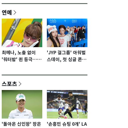
연예
최예나, 노출 없이
'JYP 걸그룹' 아워벌
'워터밤' 퀸 등극…전
스데이, 첫 싱글 콘셉
신 슈트로 신선한 충
트 포토 공개…청량·
격 [N샷]
키치
스포츠
'돌아온 신인왕' 장은
'손흥민 슈팅 0개' LA