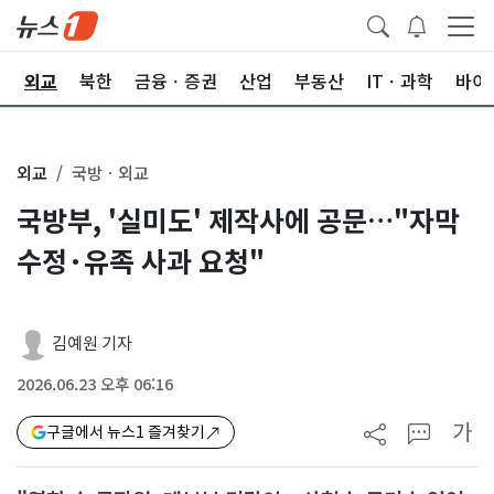
국
외교
북한
금융ㆍ증권
산업
부동산
ITㆍ과학
바이
외교
국방ㆍ외교
국방부, '실미도' 제작사에 공문…"자막
수정·유족 사과 요청"
김예원 기자
2026.06.23 오후 06:16
가
구글에서 뉴스1 즐겨찾기