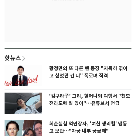
핫뉴스
황정민의 또 다른 팬 등장 "지독히 엮이
고 싶었던 건 너" 폭로녀 직격
'김구라子' 그리, 할머니외 여행서 "친모
전라도에 잘 있어"…유튜브서 언급
회춘실험 억만장자, '여친 생리혈' 냉동
고 보관…"자궁 내부 궁금해"