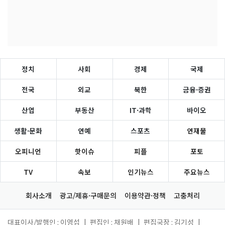
정치
사회
경제
국제
전국
외교
북한
금융·증권
산업
부동산
IT·과학
바이오
생활·문화
연예
스포츠
연재물
오피니언
핫이슈
피플
포토
TV
속보
인기뉴스
주요뉴스
회사소개
광고/제휴·구매문의
이용약관·정책
고충처리
대표이사/발행인 : 이영섭
|
편집인 : 채원배
|
편집국장 : 김기성
|