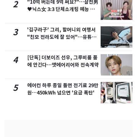
"10억 버는데 9억 써요?"…삼전男
2
♥닉스女 3:3 단체소개팅 예능 화
제
'김구라子' 그리, 할머니외 여행서
3
"친모 전라도에 잘 있어"…유튜브
서 언급
[단독] 더보이즈 선우, 그루비룸 품
4
에 안긴다…앳에어리어와 전속계약
에어컨 하루 종일 틀면 전기료 29만
5
원…450kWh 넘으면 '요금 폭탄'