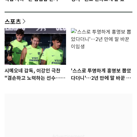
안"
어"…유튜브서 언급
스포츠
시메오네 감독, 이강인 극찬
'스스로 투명하게 홍명보 뽑았
"겸손하고 노력하는 선수…좋
다더니'…2년 만에 말 바꾼 이
은 첫인상"
임생