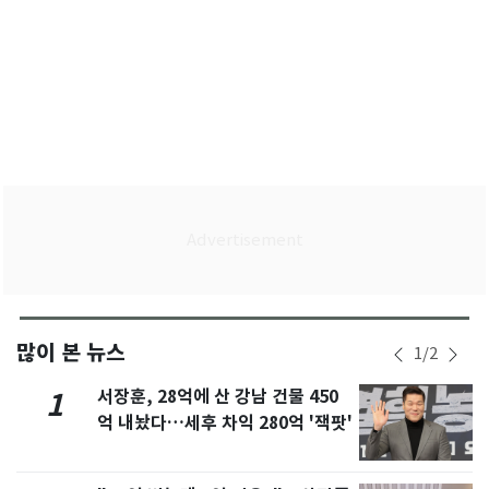
많이 본 뉴스
1
/
2
서장훈, 28억에 산 강남 건물 450
1
억 내놨다…세후 차익 280억 '잭팟'