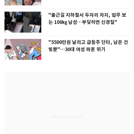
"출근길 지하철서 두자리 차지, 업무 보
는 100㎏ 남성…부딪히면 신경질"
"5500만원 날리고 급등주 단타, 남은 건
빚뿐"…30대 여성 파혼 위기