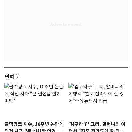
연예
블랙핑크 지수, 10주년 논란에
'김구라子' 그리, 할머니외 여
직접 사과 "큰 섭섭함 안겨 미
행서 "친모 전라도에 잘 있