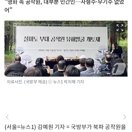
"영화 속 공작원, 대부분 민간인…사형수·무기수 없었
어"
자료사진. (국방부 제공) ⓒ 뉴스1 박지혜 기자
(서울=뉴스1) 김예원 기자 = 국방부가 북파 공작원을