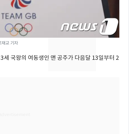
속"…이현주 경사, 세
번째 모발 기부
펄펄 끓는 서울, 40도
8
돌파하나…한낮 39도
폭염[오늘날씨]
1 고재교 기자
SK하이닉스 또 프리마
9
스 3세 국왕의 여동생인 앤 공주가 다음달 13일부터 2
켓 하한가…달랑 11주
에 시초가 소동
전남광주통합특별시 정
10
무부시장 후보 백승주·
윤난실 지명