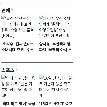
연예
'효리수' 진짜 온다…
양자경, 부산국제영
소녀시대 효연·유리·
화제 '올해의 아시아
수영 유닛 출격 [N이
영화인상' 수상…15
슈]
년만에 부산 온다
스포츠
'역대 최고 멤버' 육상
'16일 간 4경기' 결코