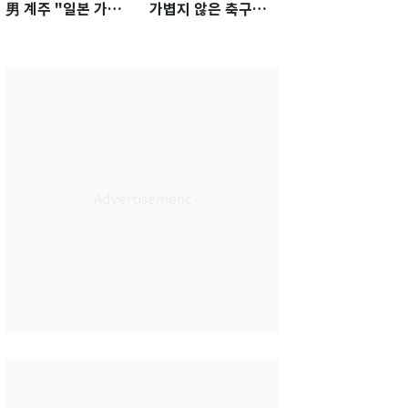
男 계주 "일본 가뿐히
가볍지 않은 축구대
넘고 AG 金 따겠다"
표팀 '임시 감독' 무게