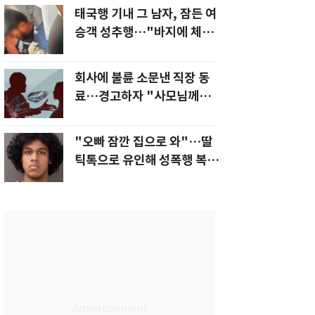
태국행 기내 그 남자, 잠든 여
승객 성추행…"바지에 체액
까지 묻었다"
회사에 불륜 소문낸 직장 동
료…경고하자 "사모님께도
말씀드리겠다"
"오빠 잠깐 집으로 와"…딸
틱톡으로 유인해 성폭행 복수
한 아빠