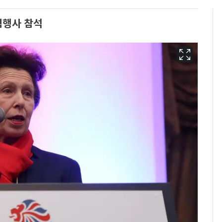
념행사 참석
삼성전자·SK하이닉스
6
"주주 환원 의미 있게
확대할 것" 약속
"하늘로 떠난 딸과의 약
7