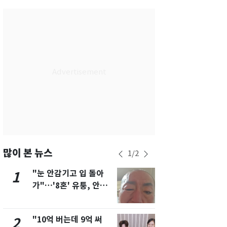
서울
36
℃
부산
32
℃
대구
36
℃
인천
35
℃
광주
36
℃
대전
35
℃
울산
31
℃
강릉
30
℃
많이 본 뉴스
1
/
2
제주
30
℃
"눈 안감기고 입 돌아
삼성전자·S
1
6
가"…'8혼' 유퉁, 안면
"주주 환원 
마비 근황 유튜브서 공
확대할 것" 
개
"10억 버는데 9억 써
"하늘로 떠
2
7