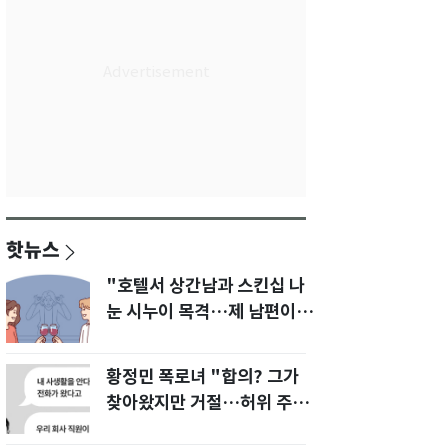
핫뉴스
"호텔서 상간남과 스킨십 나
눈 시누이 목격…제 남편이
입 다물라 하네요"
황정민 폭로녀 "합의? 그가
찾아왔지만 거절…허위 주장
다 밝힐 수 있다"