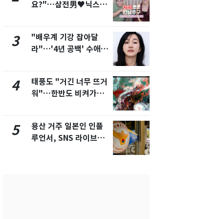
요?"…삼전男♥닉스女
속"…이현주
3:3 단체소개팅 예능 화
번째 모발 
제
"배우계 기강 잡아달
펄펄 끓는 서
3
8
라"…'4년 공백' 수애,
돌파하나…한
SNS 오픈·프로필 공개
폭염[오늘날
화제
태풍도 "거긴 너무 뜨거
SK하이닉스
4
9
워"…한반도 비켜가는
켓 하한가…
'돌핀'과 '찬홈'
에 시초가 
용산 거주 일본인 인플
전남광주통
5
10
루언서, SNS 라이브방
무부시장 후
송 도중 사망
윤난실 지명