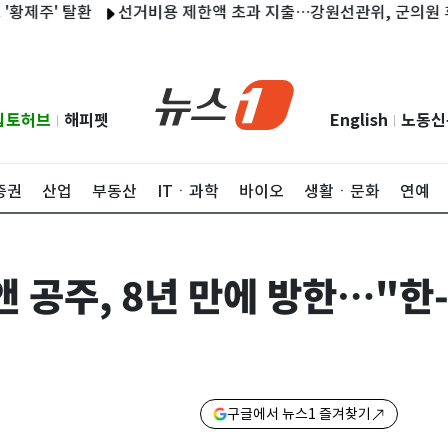
' 탈환
선거비용 제한액 초과 지출…강원선관위, 군의원 후보자 
립토허브
해피펫
English
노동신
|
|
증권
산업
부동산
ITㆍ과학
바이오
생활ㆍ문화
연예
앤 공주, 8년 만에 방한…"한
구글에서 뉴스1 즐겨찾기