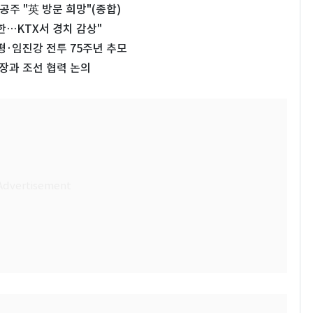
공주 "英 방문 희망"(종합)
한…KTX서 경치 감상"
평·임진강 전투 75주년 추모
회장과 조선 협력 논의