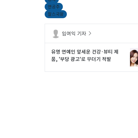
앤공주
찰스국왕
임여익 기자
유명 연예인 앞세운 건강·뷰티 제
품, '부당 광고'로 무더기 적발