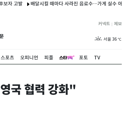
고발
배달시킬 때마다 사라진 음료수…가게 실수 아닌 아내의 '깜
커넥트
제보
|
제주
30
℃
문
서울
36
℃
부산
32
℃
스포츠
오피니언
피플
포토
TV
대구
36
℃
인천
35
℃
-영국 협력 강화"
광주
36
℃
대전
35
℃
울산
31
℃
강릉
30
℃
제주
30
℃