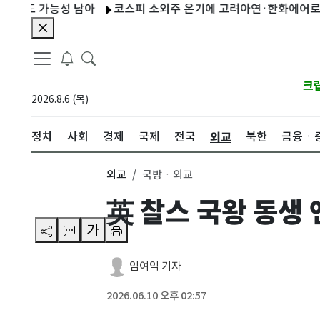
도 가능성 남아
코스피 소외주 온기에 고려아연·한화에어로 '황제주
크
2026.8.6 (목)
외교
정치
사회
경제
국제
전국
북한
금융ㆍ
외교
국방ㆍ외교
英 찰스 국왕 동생 
가
임여익 기자
2026.06.10 오후 02:57