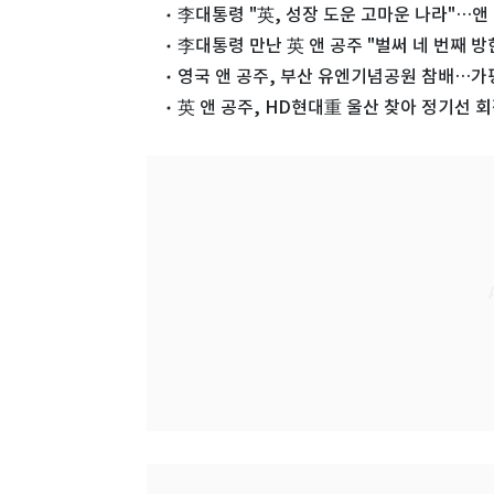
李대통령 "英, 성장 도운 고마운 나라"…앤 
李대통령 만난 英 앤 공주 "벌써 네 번째 방
영국 앤 공주, 부산 유엔기념공원 참배…가
英 앤 공주, HD현대重 울산 찾아 정기선 