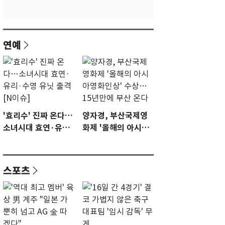
연예
'효리수' 진짜 온다…
양자경, 부산국제영
소녀시대 효연·유리·
화제 '올해의 아시아
수영 유닛 출격 [N이
영화인상' 수상…15
슈]
년만에 부산 온다
스포츠