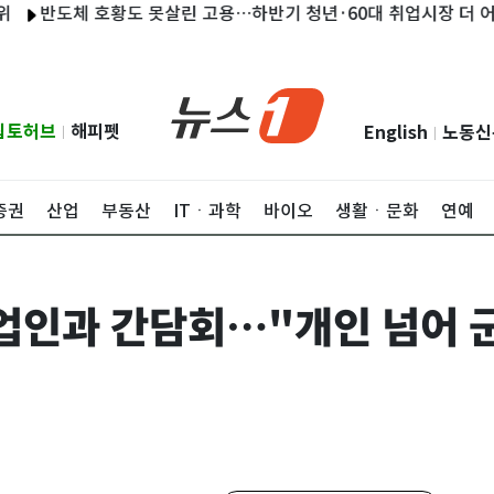
도체 호황도 못살린 고용…하반기 청년·60대 취업시장 더 어려워진
립토허브
해피펫
English
노동신
|
|
증권
산업
부동산
ITㆍ과학
바이오
생활ㆍ문화
연예
창업인과 간담회…"개인 넘어 