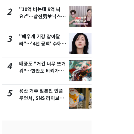
개
"10억 버는데 9억 써
펄펄 끓는 서
2
7
요?"…삼전男♥닉스女
돌파하나…한
3:3 단체소개팅 예능 화
폭염[오늘날
제
"배우계 기강 잡아달
SK하이닉스
3
8
라"…'4년 공백' 수애,
켓 하한가…
SNS 오픈·프로필 공개
에 시초가 
화제
태풍도 "거긴 너무 뜨거
[단독]"이번
4
9
워"…한반도 비켜가는
현, 토스역
'돌핀'과 '찬홈'
울 지하철에
새겼다
용산 거주 일본인 인플
전남광주통
5
10
루언서, SNS 라이브방
무부시장 후
송 도중 사망
윤난실 지명