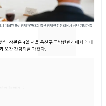
펄펄 끓는 서울, 40도
7
돌파하나…한낮 39도
폭염[오늘날씨]
에서 개최된 국방창업경진대회 출신 창업인 간담회에서 청년 기업가들
SK하이닉스 또 프리마
8
켓 하한가…달랑 11주
에 시초가 소동
 국방부 장관은 4일 서울 용산구 국방컨벤션에서 역대
 오찬 간담회를 가졌다.
[단독]"이번 역은 신논
9
현, 토스역입니다"…서
울 지하철에 토스 이름
새겼다
전남광주통합특별시 정
10
무부시장 후보 백승주·
윤난실 지명