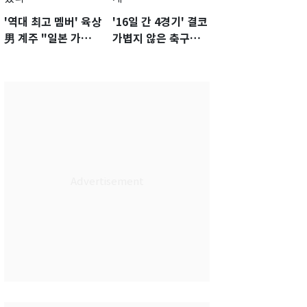
'역대 최고 멤버' 육상
'16일 간 4경기' 결코
男 계주 "일본 가뿐히
가볍지 않은 축구대
넘고 AG 金 따겠다"
표팀 '임시 감독' 무게