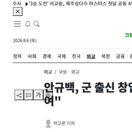
수사
'3승 도전' 서교림, 제주삼다수 마스터스 첫날 공동 4위
반
크
2026.8.6 (목)
외교
정치
사회
경제
국제
전국
북한
금융ㆍ
외교
국방ㆍ외교
안규백, 군 출신 
가
여"
허고운 기자