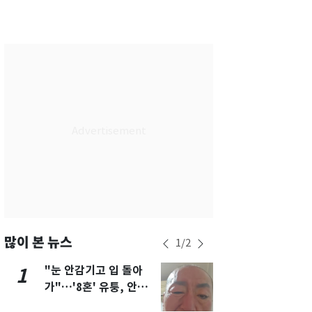
서울
34
℃
부산
30
℃
대구
33
℃
인천
33
℃
광주
29
℃
대전
34
℃
울산
30
℃
강릉
27
℃
제주
29
℃
많이 본 뉴스
1
/
2
"눈 안감기고 입 돌아
삼성전자·S
1
6
가"…'8혼' 유퉁, 안면
"주주 환원 
마비 근황 유튜브서 공
확대할 것" 