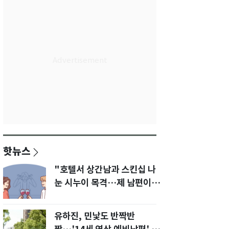
핫뉴스
"호텔서 상간남과 스킨십 나
눈 시누이 목격…제 남편이
입 다물라 하네요"
유하진, 민낯도 반짝반