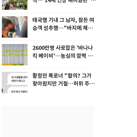
짝…'14세 연상 예비남편' 강
균성이 반한 청순 미모
태국행 기내 그 남자, 잠든 여
승객 성추행…"바지에 체액
까지 묻었다"
2600만명 사로잡은 '바나나
킥 베이비'…농심의 깜짝 선
물
황정민 폭로녀 "합의? 그가
찾아왔지만 거절…허위 주장
다 밝힐 수 있다"