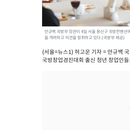
안규백 국방부 장관이 4일 서울 용산구 국방컨벤션
을 격려하고 의견을 청취하고 있다.(국방부 제공)
(서울=뉴스1) 허고운 기자 = 안규백
국방창업경진대회 출신 청년 창업인들과