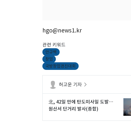
hgo@news1.kr
관련 키워드
안규백
창업
국방창업경진대회
허고운 기자
北, 42일 만에 탄도미사일 도발…
원산서 단거리 발사(종합)