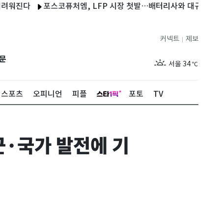
다
포스코퓨처엠, LFP 시장 첫발…배터리사와 대규모 장기 공급
커넥트
제보
|
제주
29
℃
문
서울
34
℃
부산
30
℃
스포츠
오피니언
피플
포토
TV
대구
33
℃
인천
33
℃
군·국가 발전에 기
광주
29
℃
대전
34
℃
울산
30
℃
강릉
27
℃
제주
29
℃