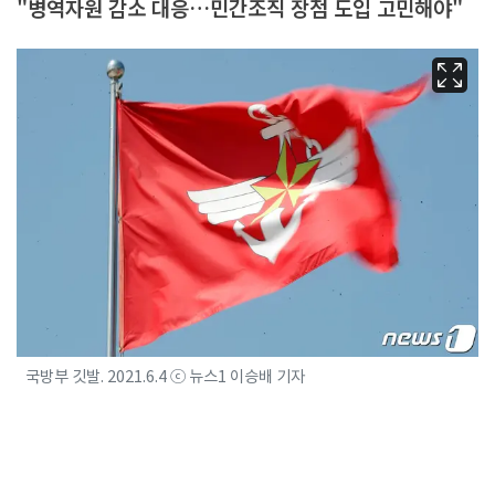
"병역자원 감소 대응…민간조직 장점 도입 고민해야"
국방부 깃발. 2021.6.4 ⓒ 뉴스1 이승배 기자