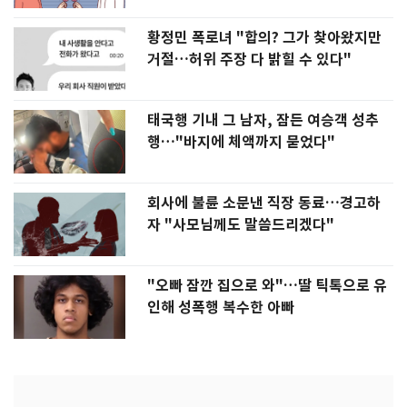
황정민 폭로녀 "합의? 그가 찾아왔지만
거절…허위 주장 다 밝힐 수 있다"
태국행 기내 그 남자, 잠든 여승객 성추
행…"바지에 체액까지 묻었다"
회사에 불륜 소문낸 직장 동료…경고하
자 "사모님께도 말씀드리겠다"
"오빠 잠깐 집으로 와"…딸 틱톡으로 유
인해 성폭행 복수한 아빠