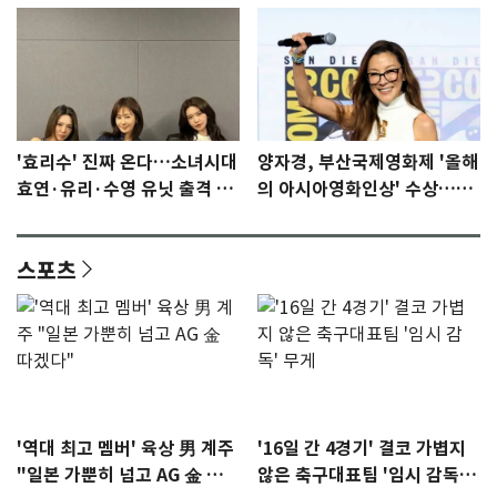
'효리수' 진짜 온다…소녀시대
양자경, 부산국제영화제 '올해
효연·유리·수영 유닛 출격 [N
의 아시아영화인상' 수상…15
이슈]
년만에 부산 온다
스포츠
'역대 최고 멤버' 육상 男 계주
'16일 간 4경기' 결코 가볍지
"일본 가뿐히 넘고 AG 金 따겠
않은 축구대표팀 '임시 감독'