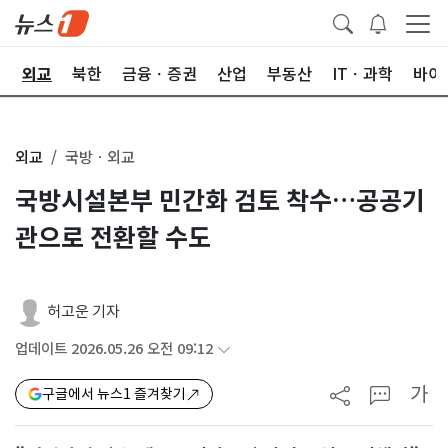
국
외교
북한
금융ㆍ증권
산업
부동산
ITㆍ과학
바이
외교
국방ㆍ외교
국방시설본부 민간화 검토 착수…공공기
관으로 전환할 수도
허고운 기자
업데이트 2026.05.26 오전 09:12
가
구글에서 뉴스1 즐겨찾기