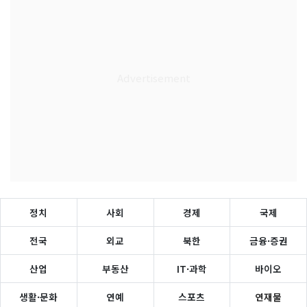
정치
사회
경제
국제
전국
외교
북한
금융·증권
산업
부동산
IT·과학
바이오
생활·문화
연예
스포츠
연재물