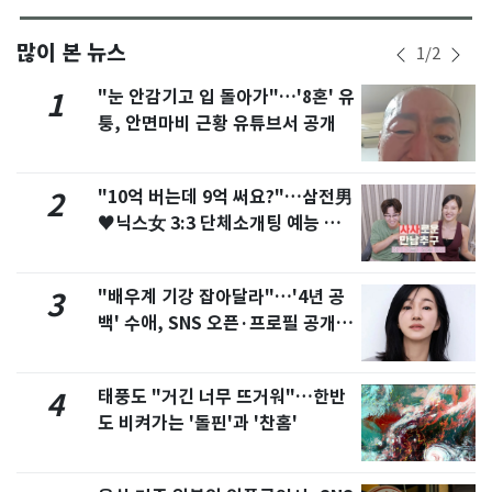
많이 본 뉴스
1
/
2
"눈 안감기고 입 돌아가"…'8혼' 유
1
퉁, 안면마비 근황 유튜브서 공개
"10억 버는데 9억 써요?"…삼전男
2
♥닉스女 3:3 단체소개팅 예능 화
제
"배우계 기강 잡아달라"…'4년 공
3
백' 수애, SNS 오픈·프로필 공개
화제
태풍도 "거긴 너무 뜨거워"…한반
4
도 비켜가는 '돌핀'과 '찬홈'