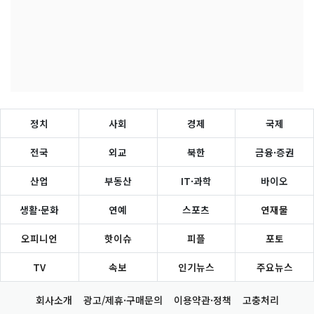
정치
사회
경제
국제
전국
외교
북한
금융·증권
산업
부동산
IT·과학
바이오
생활·문화
연예
스포츠
연재물
오피니언
핫이슈
피플
포토
TV
속보
인기뉴스
주요뉴스
회사소개
광고/제휴·구매문의
이용약관·정책
고충처리