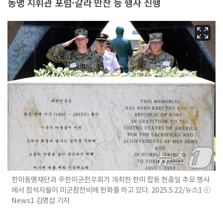
동맹 지휘관 포럼·갈라 만찬 등 행사 진행
한미동맹재단과 주한미군전우회가 개최한 한미 합동 현충일 추모 행사
에서 참석자들이 미군참전비에 헌화를 하고 있다. 2025.5.22/뉴스1 ⓒ
News1 김명섭 기자