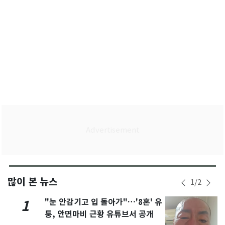
많이 본 뉴스
1
/
2
"눈 안감기고 입 돌아가"…'8혼' 유
1
퉁, 안면마비 근황 유튜브서 공개