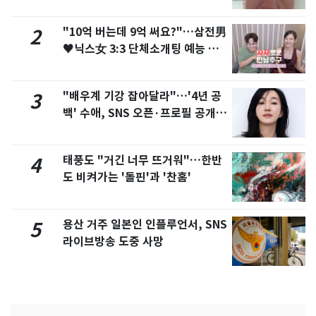
"10억 버는데 9억 써요?"…삼전男
2
♥닉스女 3:3 단체소개팅 예능 화
제
"배우계 기강 잡아달라"…'4년 공
3
백' 수애, SNS 오픈·프로필 공개
화제
태풍도 "거긴 너무 뜨거워"…한반
4
도 비켜가는 '돌핀'과 '찬홈'
용산 거주 일본인 인플루언서, SNS
5
라이브방송 도중 사망