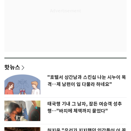
핫뉴스
"호텔서 상간남과 스킨십 나눈 시누이 목
격…제 남편이 입 다물라 하네요"
태국행 기내 그 남자, 잠든 여승객 성추
행…"바지에 체액까지 묻었다"
허지웅 "우리가 지지했던 인간들이 이 꼴