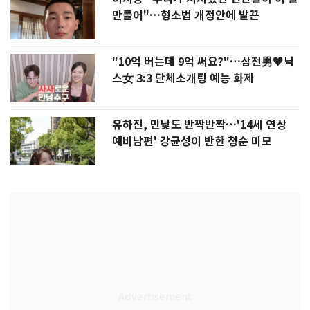
만들어"…형소법 개정안에 발끈
"10억 버는데 9억 써요?"…삼전男♥닉
스女 3:3 단체소개팅 예능 화제
유하진, 민낯도 반짝반짝…'14세 연상
예비남편' 강균성이 반한 청순 미모