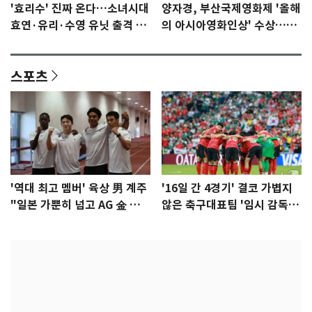
'효리수' 진짜 온다…소녀시대
양자경, 부산국제영화제 '올해
효연·유리·수영 유닛 출격 [N
의 아시아영화인상' 수상…15
이슈]
년만에 부산 온다
스포츠
'역대 최고 멤버' 육상 男 계주
'16일 간 4경기' 결코 가볍지
"일본 가뿐히 넘고 AG 金 따겠
않은 축구대표팀 '임시 감독'
다"
무게