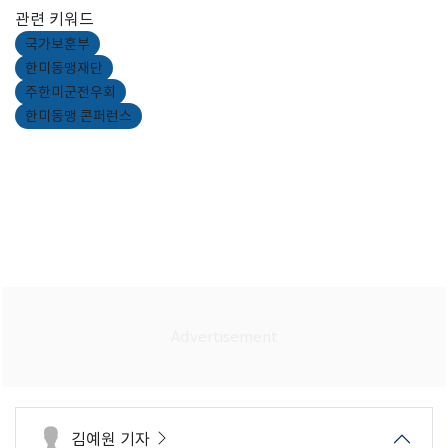
관련 키워드
국가보훈부
한미동맹재단
주한미군전우회
한미동맹 콘퍼런스
김예원 기자