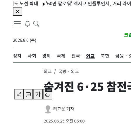
 노선 확대
'60만 팔로워' 멕시코 인플루언서, 거리 라이브 중 총
크
2026.8.6 (목)
외교
정치
사회
경제
국제
전국
북한
금융ㆍ
외교
국방ㆍ외교
숨겨진 6·25 참
가
허고운 기자
2025.06.25 오전 06:00