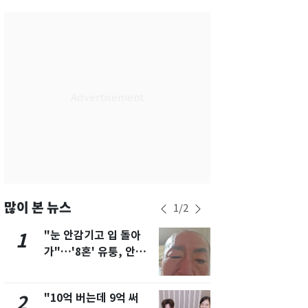
서울
36
℃
부산
32
℃
대구
37
℃
인천
34
℃
광주
37
℃
대전
36
℃
울산
31
℃
강릉
30
℃
많이 본 뉴스
1
/
2
제주
31
℃
"눈 안감기고 입 돌아
삼성전자·S
1
6
가"…'8혼' 유퉁, 안면
"주주 환원 
마비 근황 유튜브서 공
확대할 것" 
개
"10억 버는데 9억 써
"하늘로 떠
2
7