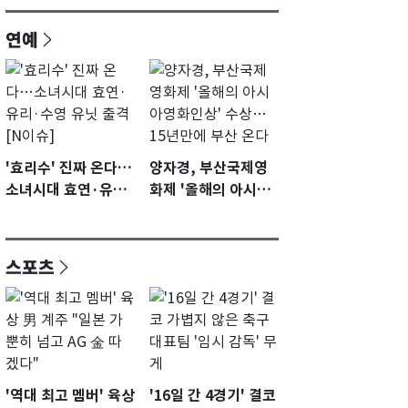
연예
'효리수' 진짜 온다…
양자경, 부산국제영
소녀시대 효연·유리·
화제 '올해의 아시아
수영 유닛 출격 [N이
영화인상' 수상…15
슈]
년만에 부산 온다
스포츠
'역대 최고 멤버' 육상
'16일 간 4경기' 결코