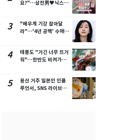
요?"…삼전男♥닉스女
속"…이현주
3:3 단체소개팅 예능 화
번째 모발 
제
"배우계 기강 잡아달
펄펄 끓는 서
3
8
라"…'4년 공백' 수애,
돌파하나…한
SNS 오픈·프로필 공개
폭염[오늘날
화제
태풍도 "거긴 너무 뜨거
전남광주통
4
9
워"…한반도 비켜가는
무부시장 후
'돌핀'과 '찬홈'
윤난실 지명
용산 거주 일본인 인플
SK하이닉스
5
10
루언서, SNS 라이브방
켓 하한가…
송 도중 사망
에 시초가 