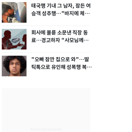
태국행 기내 그 남자, 잠든 여
승객 성추행…"바지에 체액
까지 묻었다"
회사에 불륜 소문낸 직장 동
료…경고하자 "사모님께도
말씀드리겠다"
"오빠 잠깐 집으로 와"…딸
틱톡으로 유인해 성폭행 복수
한 아빠