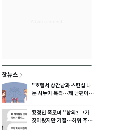
핫뉴스
"호텔서 상간남과 스킨십 나
눈 시누이 목격…제 남편이
입 다물라 하네요"
황정민 폭로녀 "합의? 그가
찾아왔지만 거절…허위 주장
다 밝힐 수 있다"