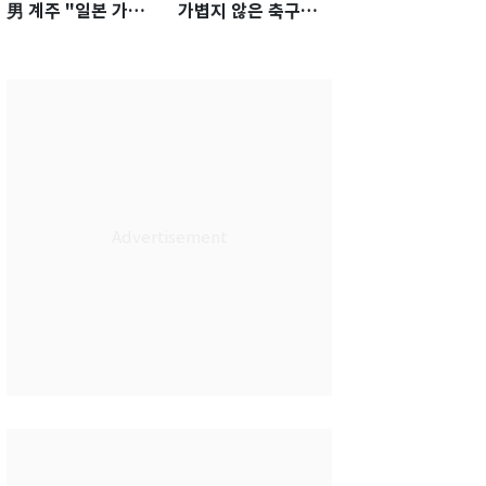
男 계주 "일본 가뿐히
가볍지 않은 축구대
넘고 AG 金 따겠다"
표팀 '임시 감독' 무게