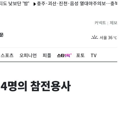
 '밤'
충주·괴산·진천·음성 열대야주의보…충북 7곳으로 확대
커넥트
제보
|
제주
31
℃
문
서울
36
℃
부산
32
℃
스포츠
오피니언
피플
포토
TV
대구
37
℃
인천
34
℃
14명의 참전용사
광주
37
℃
대전
36
℃
울산
31
℃
강릉
30
℃
제주
31
℃