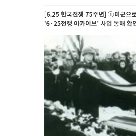
[6.25 한국전쟁 75주년] ①미군
'6·25전쟁 아카이브' 사업 통해 확