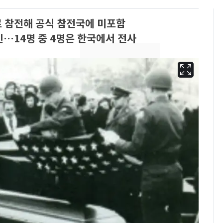
으로 참전해 공식 참전국에 미포함
인…14명 중 4명은 한국에서 전사
삼성전자·SK하이닉스
6
"주주 환원 의미 있게
확대할 것" 약속
"하늘로 떠난 딸과의 약
7