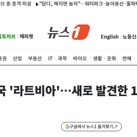
격 피살
"덥다, 해지면 놀자"…워터파크·놀이동산·풀파티도 낮보단
립토허브
해피펫
English
노동신
|
|
증권
산업
부동산
ITㆍ과학
바이오
생활ㆍ문화
연예
전국 '라트비아'…새로 발견한 
구글에서 뉴스1 즐겨찾기