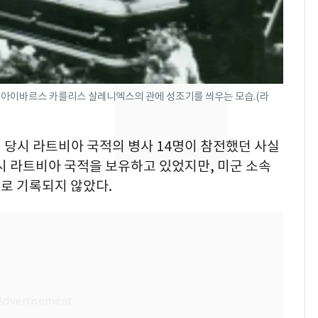
속"…이현주 경사, 세
번째 모발 기부
펄펄 끓는 서울, 40도
8
돌파하나…한낮 39도
폭염[오늘날씨]
 아이바르스 카를리스 살레니엑스의 관에 성조기를 씌우는 모습.(라
전남광주통합특별시 정
9
무부시장 후보 백승주·
전쟁 당시 라트비아 국적의 병사 14명이 참전했던 사실
윤난실 지명
시 라트비아 국적을 보유하고 있었지만, 미군 소속
SK하이닉스 또 프리마
10
로 기록되지 않았다.
켓 하한가…달랑 11주
에 시초가 소동