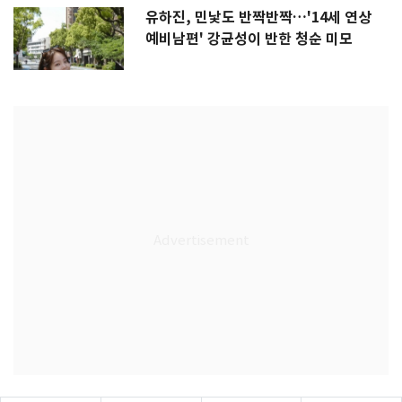
유하진, 민낯도 반짝반짝…'14세 연상
예비남편' 강균성이 반한 청순 미모