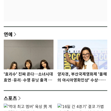
연예
'효리수' 진짜 온다…소녀시대
양자경, 부산국제영화제 '올해
효연·유리·수영 유닛 출격 [N
의 아시아영화인상' 수상…15
이슈]
년만에 부산 온다
스포츠