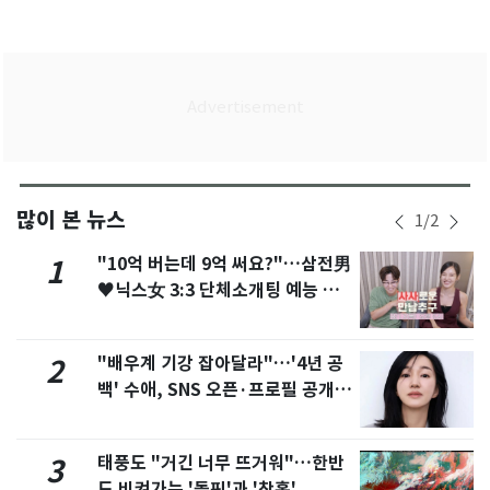
많이 본 뉴스
1
/
2
"10억 버는데 9억 써요?"…삼전男
1
♥닉스女 3:3 단체소개팅 예능 화
제
"배우계 기강 잡아달라"…'4년 공
2
백' 수애, SNS 오픈·프로필 공개
화제
태풍도 "거긴 너무 뜨거워"…한반
3
도 비켜가는 '돌핀'과 '찬홈'