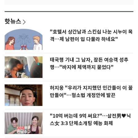
핫뉴스
"호텔서 상간남과 스킨십 나눈 시누이 목
격…제 남편이 입 다물라 하네요"
태국행 기내 그 남자, 잠든 여승객 성추
행…"바지에 체액까지 묻었다"
허지웅 "우리가 지지했던 인간들이 이 꼴
만들어"…형소법 개정안에 발끈
"10억 버는데 9억 써요?"…삼전男♥닉
스女 3:3 단체소개팅 예능 화제