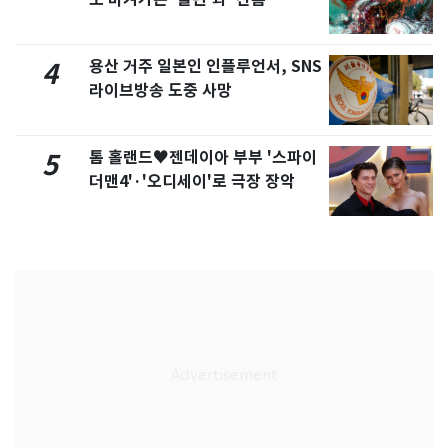
용산 거주 일본인 인플루언서, SNS
4
라이브방송 도중 사망
톰 홀랜드♥젠데이아 부부 '스파이
5
더맨4'·'오디세이'로 극장 장악