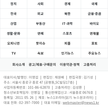
정치
사회
경제
국제
전국
외교
북한
금융·증권
산업
부동산
IT·과학
바이오
생활·문화
연예
스포츠
연재물
오피니언
핫이슈
피플
포토
TV
속보
인기뉴스
주요뉴스
회사소개
광고/제휴·구매문의
이용약관·정책
고충처리
대표이사/발행인 : 이영섭
|
편집인 : 채원배
|
편집국장 : 김기성
|
주소 : 서울시 종로구 종로 47 (공평동,SC빌딩17층)
|
사업자등록번호 : 101-86-62870
|
고충처리인 : 김성환
|
청소년보호책임자 : 안병길
|
통신판매업신고 : 서울종로 0676호
|
등록일 : 2011. 05. 26
|
제호 : 뉴스1코리아(읽기: 뉴스원코리아)
|
대표 전화 : 02-397-7000
|
대표 이메일 :
webmaster@news1.kr