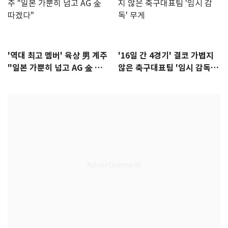
'역대 최고 멤버' 육상 男 계주
'16일 간 4경기' 결코 가볍지
"일본 가뿐히 넘고 AG 金 따겠
않은 축구대표팀 '임시 감독'
다"
무게