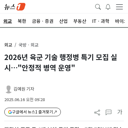
외교
북한
금융ㆍ증권
산업
부동산
ITㆍ과학
바이오
외교
국방ㆍ외교
2026년 육군 기술 행정병 특기 모집 실
시…"안정적 병역 운영"
김예원 기자
2025.06.16 오전 09:28
가
구글에서 뉴스1 즐겨찾기