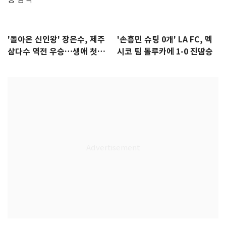
'돌아온 신인왕' 장은수, 제주
'손흥민 슈팅 0개' LA FC, 멕
삼다수 역전 우승…생애 첫승
시코 팀 톨루카에 1-0 진땀승
감격