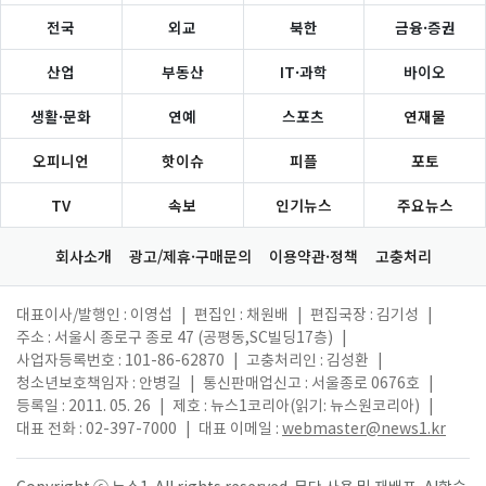
전국
외교
북한
금융·증권
산업
부동산
IT·과학
바이오
생활·문화
연예
스포츠
연재물
오피니언
핫이슈
피플
포토
TV
속보
인기뉴스
주요뉴스
회사소개
광고/제휴·구매문의
이용약관·정책
고충처리
대표이사/발행인 : 이영섭
|
편집인 : 채원배
|
편집국장 : 김기성
|
주소 : 서울시 종로구 종로 47 (공평동,SC빌딩17층)
|
사업자등록번호 : 101-86-62870
|
고충처리인 : 김성환
|
청소년보호책임자 : 안병길
|
통신판매업신고 : 서울종로 0676호
|
등록일 : 2011. 05. 26
|
제호 : 뉴스1코리아(읽기: 뉴스원코리아)
|
대표 전화 : 02-397-7000
|
대표 이메일 :
webmaster@news1.kr