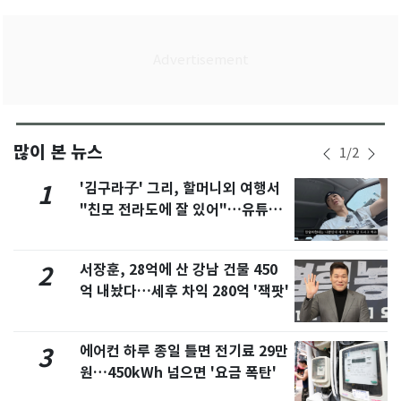
많이 본 뉴스
1
/
2
'김구라子' 그리, 할머니외 여행서
1
"친모 전라도에 잘 있어"…유튜브
서 언급
서장훈, 28억에 산 강남 건물 450
2
억 내놨다…세후 차익 280억 '잭팟'
에어컨 하루 종일 틀면 전기료 29만
3
원…450kWh 넘으면 '요금 폭탄'