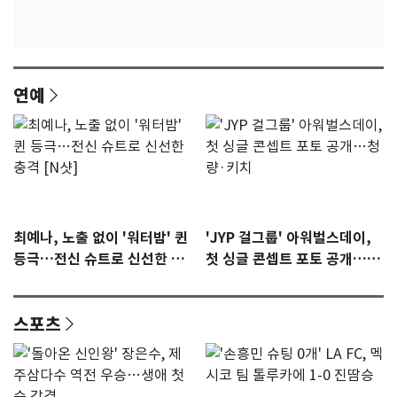
연예
최예나, 노출 없이 '워터밤' 퀸
'JYP 걸그룹' 아워벌스데이,
등극…전신 슈트로 신선한 충
첫 싱글 콘셉트 포토 공개…청
격 [N샷]
량·키치
스포츠