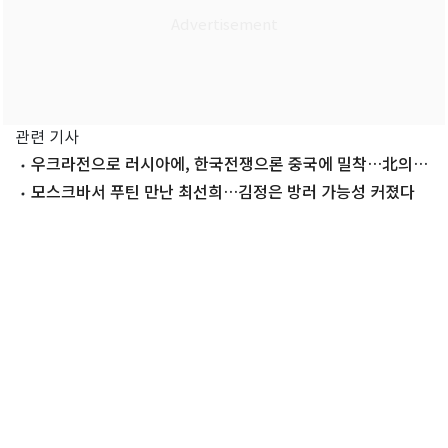
관련 기사
우크라전으로 러시아에, 한국전쟁으론 중국에 밀착…北의
'전쟁 외교'
모스크바서 푸틴 만난 최선희…김정은 방러 가능성 커졌다