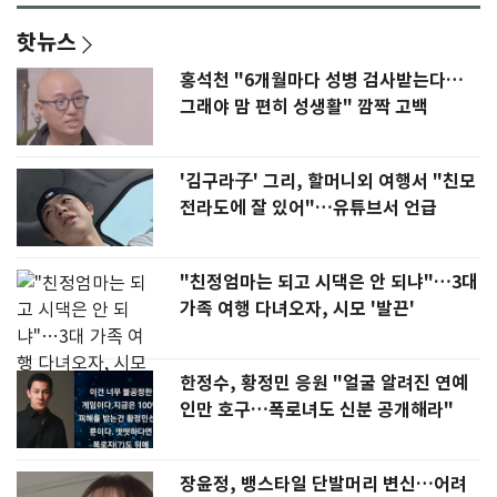
핫뉴스
홍석천 "6개월마다 성병 검사받는다…
그래야 맘 편히 성생활" 깜짝 고백
'김구라子' 그리, 할머니외 여행서 "친모
전라도에 잘 있어"…유튜브서 언급
"친정엄마는 되고 시댁은 안 되냐"…3대
가족 여행 다녀오자, 시모 '발끈'
한정수, 황정민 응원 "얼굴 알려진 연예
인만 호구…폭로녀도 신분 공개해라"
장윤정, 뱅스타일 단발머리 변신…어려