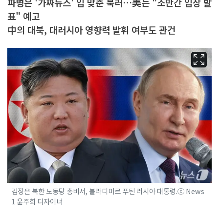
파병은 '가짜뉴스' 입 맞춘 북러…美는 "조만간 입장 발
표" 예고
中의 대북, 대러시아 영향력 발휘 여부도 관건
김정은 북한 노동당 총비서, 블라디미르 푸틴 러시아 대통령.ⓒ News
1 윤주희 디자이너