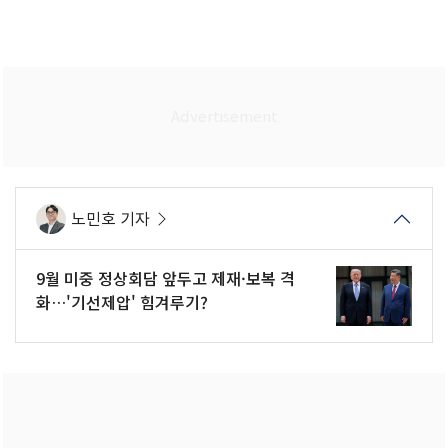
노민호 기자
9월 미중 정상회담 앞두고 제재·보복 격
화…'기선제압' 힘겨루기?