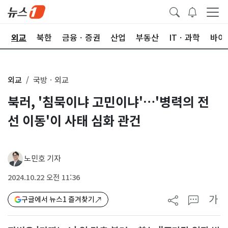
국
외교
북한
금융ㆍ증권
산업
부동산
ITㆍ과학
바이
외교
국방ㆍ외교
북러, '침묵이냐 고민이냐'…'병력의 전
선 이동'이 사태 심화 관건
노민호 기자
2024.10.22 오전 11:36
가
구글에서 뉴스1 즐겨찾기