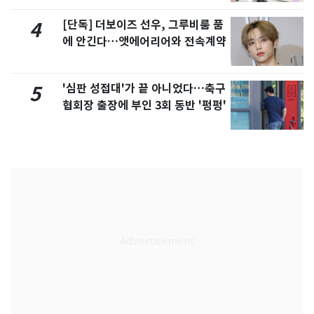
[단독] 더보이즈 선우, 그루비룸 품
4
에 안긴다…앳에어리어와 전속계약
'심판 성접대'가 끝 아니었다…축구
5
협회장 출장에 부인 3회 동반 '펑펑'