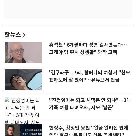
핫뉴스
홍석천 "6개월마다 성병 검사받는다…
그래야 맘 편히 성생활" 깜짝 고백
'김구라子' 그리, 할머니외 여행서 "친모
전라도에 잘 있어"…유튜브서 언급
"친정엄마는 되고 시댁은 안 되냐"…3대
가족 여행 다녀오자, 시모 '발끈'
한정수, 황정민 응원 "얼굴 알려진 연예
인만 호구…폭로녀도 신분 공개해라"