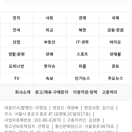
정치
사회
경제
국제
전국
외교
북한
금융·증권
산업
부동산
IT·과학
바이오
생활·문화
연예
스포츠
연재물
오피니언
핫이슈
피플
포토
TV
속보
인기뉴스
주요뉴스
회사소개
광고/제휴·구매문의
이용약관·정책
고충처리
대표이사/발행인 : 이영섭
|
편집인 : 채원배
|
편집국장 : 김기성
|
주소 : 서울시 종로구 종로 47 (공평동,SC빌딩17층)
|
사업자등록번호 : 101-86-62870
|
고충처리인 : 김성환
|
청소년보호책임자 : 안병길
|
통신판매업신고 : 서울종로 0676호
|