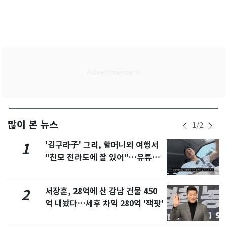
많이 본 뉴스
1
/
2
'김구라子' 그리, 할머니외 여행서
1
"친모 전라도에 잘 있어"…유튜브
서 언급
서장훈, 28억에 산 강남 건물 450
2
억 내놨다…세후 차익 280억 '잭팟'