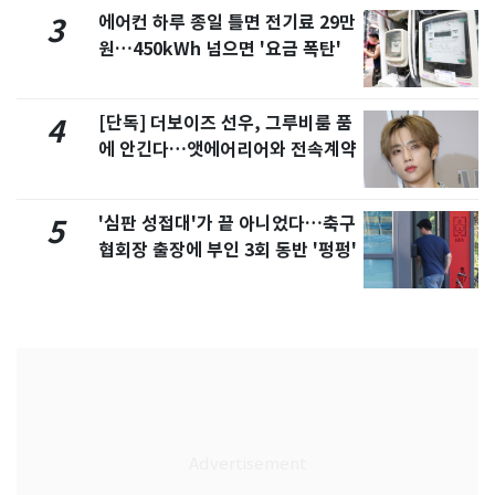
에어컨 하루 종일 틀면 전기료 29만
3
원…450kWh 넘으면 '요금 폭탄'
[단독] 더보이즈 선우, 그루비룸 품
4
에 안긴다…앳에어리어와 전속계약
'심판 성접대'가 끝 아니었다…축구
5
협회장 출장에 부인 3회 동반 '펑펑'