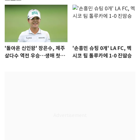
'돌아온 신인왕' 장은수, 제주
'손흥민 슈팅 0개' LA FC, 멕
삼다수 역전 우승…생애 첫승
시코 팀 톨루카에 1-0 진땀승
감격