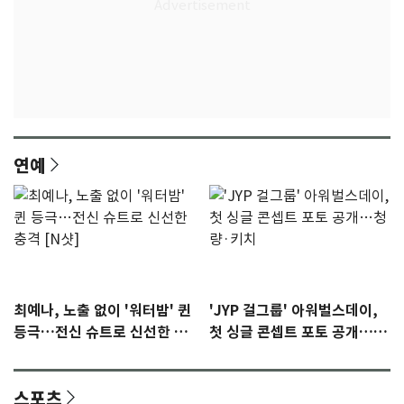
연예
최예나, 노출 없이 '워터밤' 퀸
'JYP 걸그룹' 아워벌스데이,
등극…전신 슈트로 신선한 충
첫 싱글 콘셉트 포토 공개…청
격 [N샷]
량·키치
스포츠